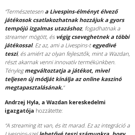
“Természetesen
a Livespins-élményt élvező
játékosok csatlakozhatnak hozzájuk a gyors
tempójú izgalmas utazáshoz
, fogadhatnak a
streamer mögött, és
végig cseveghetnek a többi
játékossal
. Ez az, ami a Livespins-t
egyedivé
teszi
, és amiért az olyan fejlesztők, mint a Wazdan,
részt akarnak venni innovatív termékünkben.
Tényleg
megváltoztatja a játékot, mivel
teljesen új módját kínálja az online kaszinó
megtapasztalásának.
“
Andrzej Hyla, a Wazdan kereskedelmi
igazgatója
hozzátette:
“A streaming itt van, és itt marad. Ez az integráció a
Livespins-szel
lehetővé teszi számunkra, hogy