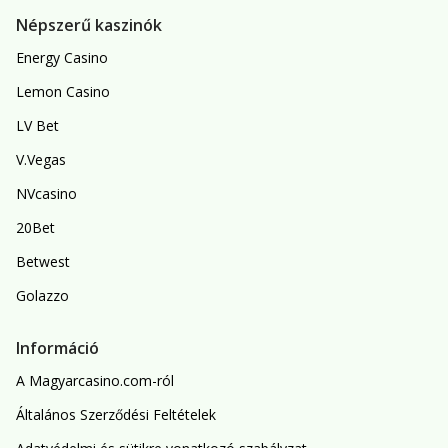
Népszerű kaszinók
Energy Casino
Lemon Casino
LV Bet
V.Vegas
NVcasino
20Bet
Betwest
Golazzo
Információ
A Magyarcasino.com-ról
Általános Szerződési Feltételek