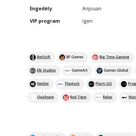
Engedély
Anjouan
VIP program
Igen
BetSoft
BF Games
Big Time Gaming
Elk Studios
GameArt
Games Global
NetEnt
Playtech
Play’n GO
Prag
Quickspin
Red Tiger
Relax
Waz