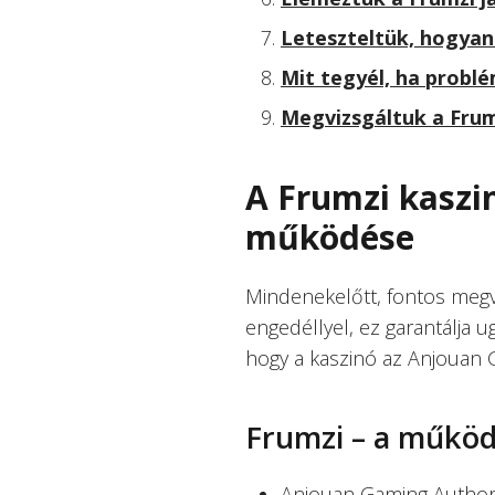
Leteszteltük, hogyan
Mit tegyél, ha probl
Megvizsgáltuk a
Frum
A
Frumzi
kaszi
működése
Mindenekelőtt, fontos megvi
engedéllyel, ez garantálja 
hogy a kaszinó az Anjouan G
Frumzi – a működé
Anjouan Gaming Author