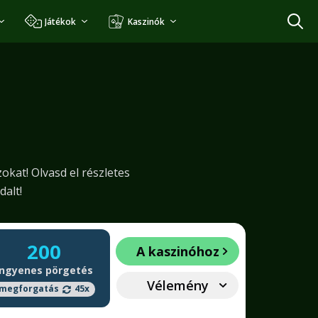
Játékok
Kaszinók
kat! Olvasd el részletes
dalt!
200
A kaszinóhoz
ingyenes pörgetés
Vélemény
megforgatás
45x