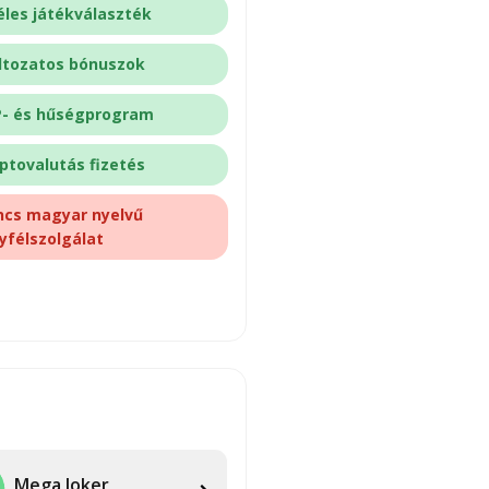
éles játékválaszték
ltozatos bónuszok
P- és hűségprogram
iptovalutás fizetés
ncs magyar nyelvű
yfélszolgálat
Mega Joker