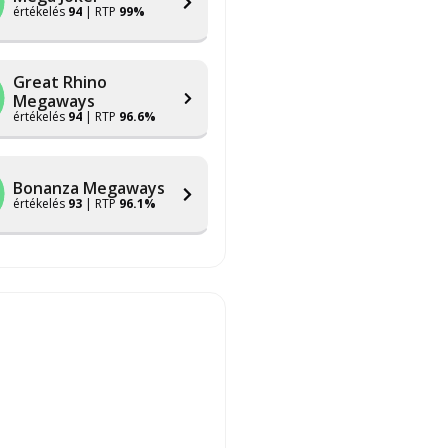
értékelés
94
| RTP
99%
Great Rhino
Megaways
értékelés
94
| RTP
96.6%
Bonanza Megaways
értékelés
93
| RTP
96.1%