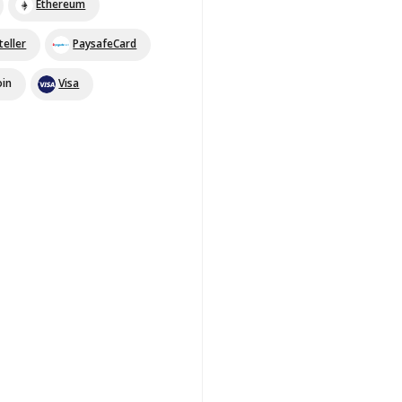
Ethereum
teller
PaysafeCard
in
Visa