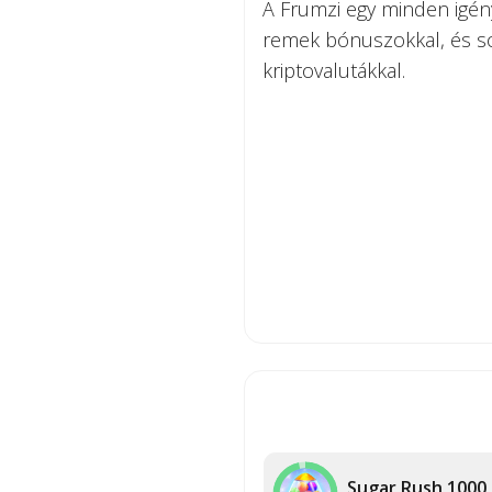
A Frumzi egy minden igényt
remek bónuszokkal, és so
kriptovalutákkal.
Sugar Rush 1000