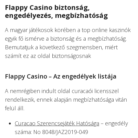
Flappy Casino biztonság,
engedélyezés, megbízhatóság
A magyar játékosok körében a top online kaszinók
egyik fő ismérve a biztonság és a megbízhatóság.
Bemutatjuk a következő szegmensben, miért
számít ez az oldal biztonságosnak
Flappy Casino – Az engedélyek listája
A nemrégiben indult oldal curacaói licensszel
rendelkezik, ennek alapján megbízhatósága vitán
felül áll.
Curacao Szerencsejáték Hatósága
– engedély
száma: No 8048/JAZ2019-049