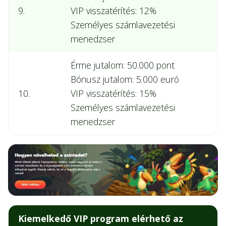
9.
VIP visszatérítés: 12%
Személyes számlavezetési
menedzser
Érme jutalom: 50.000 pont
Bónusz jutalom: 5.000 euró
10.
VIP visszatérítés: 15%
Személyes számlavezetési
menedzser
Kiemelkedő VIP program
elérhető az