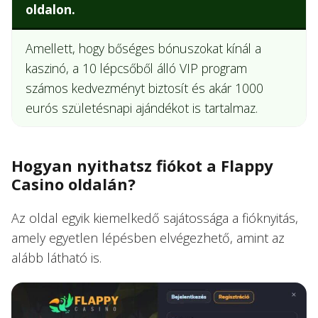
oldalon.
Amellett, hogy bőséges bónuszokat kínál a
kaszinó, a 10 lépcsőből álló VIP program
számos kedvezményt biztosít és akár 1000
eurós születésnapi ajándékot is tartalmaz.
Hogyan nyithatsz fiókot a Flappy
Casino oldalán?
Az oldal egyik kiemelkedő sajátossága a fióknyitás,
amely egyetlen lépésben elvégezhető, amint az
alább látható is.