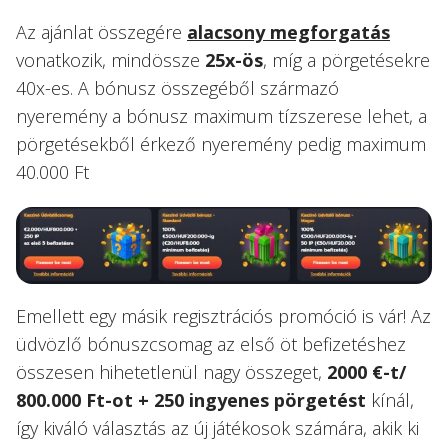
Az ajánlat összegére
alacsony megforgatás
vonatkozik, mindössze
25x-ös
, míg a pörgetésekre
40x-es. A bónusz összegéből származó
nyeremény a bónusz maximum tízszerese lehet, a
pörgetésekből érkező nyeremény pedig maximum
40.000 Ft
Emellett egy másik regisztrációs promóció is vár! Az
üdvözlő bónuszcsomag az első öt befizetéshez
összesen hihetetlenül nagy összeget,
2000 €-t/
800.000 Ft-ot + 250 ingyenes pörgetést
kínál,
így kiváló választás az új játékosok számára, akik ki