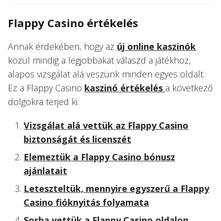
Flappy Casino értékelés
Annak érdekében, hogy az
új online kaszinók
közül mindig a legjobbakat válaszd a játékhoz,
alapos vizsgálat alá veszünk minden egyes oldalt.
Ez a Flappy Casino
kaszinó értékelés
a következő
dolgokra terjed ki.
Vizsgálat alá vettük az Flappy Casino
biztonságát és licenszét
Elemeztük a Flappy Casino bónusz
ajánlatait
Leteszteltük, mennyire egyszerű a Flappy
Casino fióknyitás folyamata
Sorba vettük a Flappy Casino oldalon