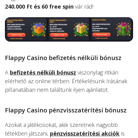
240.000 Ft és 60 free spin
vár rád!
Flappy Casino befizetés nélküli bónusz
A
befizetés nélküli bónusz
viszonylag ritkán
elérhető az online térben. Értékelésünk írásának
pillanatában nem találtunk ilyen ajánlatot.
Flappy Casino pénzvisszatérítési bónusz
Azokat a játékosokat, akik szeretnek nagyobb
tétekben játszani,
pénzvisszatérítési akciók
is