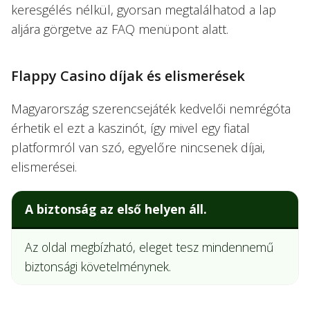
keresgélés nélkül, gyorsan megtalálhatod a lap
aljára görgetve az FAQ menüpont alatt.
Flappy Casino díjak és elismerések
Magyarország szerencsejáték kedvelői nemrégóta
érhetik el ezt a kaszinót, így mivel egy fiatal
platformról van szó, egyelőre nincsenek díjai,
elismerései.
A biztonság az első helyen áll.
Az oldal megbízható, eleget tesz mindennemű
biztonsági követelménynek.