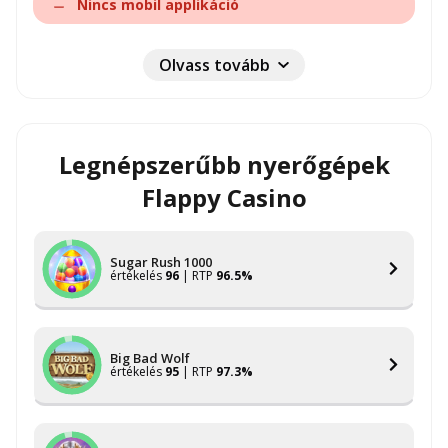
Nincs mobil applikáció
Olvass tovább
Legnépszerűbb nyerőgépek
Flappy Casino
Sugar Rush 1000
értékelés
96
| RTP
96.5%
Big Bad Wolf
értékelés
95
| RTP
97.3%