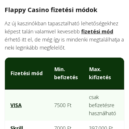
Flappy Casino fizetési módok
Az új kaszinókban tapasztalható lehetőségekhez
képest talán valamivel kevesebb
fizetési mód
érhető itt el, de még így is mindenki megtalálhatja a
neki leginkább megfelelőt.
Min.
Max.
Fizetési mód
befizetés
kifizetés
csak
VISA
7500 Ft
befizetésre
használható
Skrill
7000 Ft
397.000 Ft