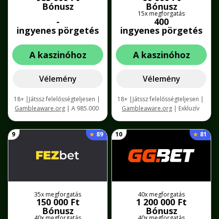
Bónusz
Bónusz
15x megforgatás
-
400
ingyenes pörgetés
ingyenes pörgetés
A kaszinóhoz
A kaszinóhoz
Vélemény
Vélemény
18+ |Játssz felelősségteljesen |
18+ |Játssz felelősségteljesen |
Gambleaware.org
| A 985.000
Gambleaware.org
| Exkluzív
Ft üdvözlő ajánlat 3 befizetés
üdvözlő bónusz: 100%-os
által szerezhető meg. |
bónusz + 400 ingyenes
89
81
9
10
Felhasználási feltételek
pörgetés + 35 befizetés nélküli
IP | Megforgatási követelmény:
25x a pörgetésekre, 15x a
bónusz összegre, 35x a no
deposit spinekre |
Felhasználási feltételek
35x megforgatás
40x megforgatás
150 000 Ft
1 200 000 Ft
Bónusz
Bónusz
40x megforgatás
40x megforgatás