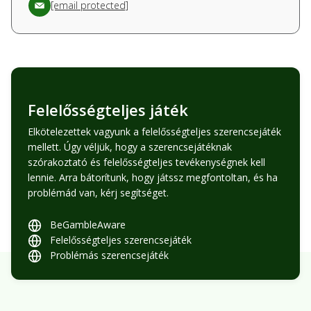
[email protected]
Felelősségteljes játék
Elkötelezettek vagyunk a felelősségteljes szerencsejáték
mellett. Úgy véljük, hogy a szerencsejátéknak
szórakoztató és felelősségteljes tevékenységnek kell
lennie. Arra bátorítunk, hogy játssz megfontoltan, és ha
problémád van, kérj segítséget.
BeGambleAware
Felelősségteljes szerencsejáték
Problémás szerencsejáték