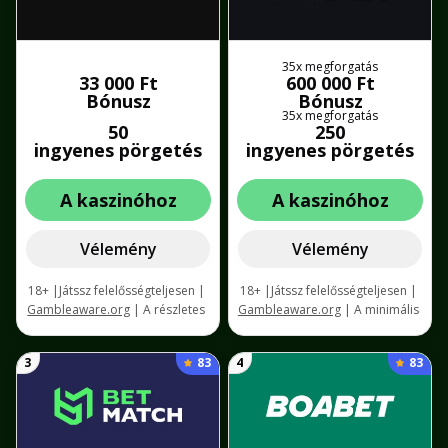
35x megforgatás
33 000 Ft
600 000 Ft
Bónusz
Bónusz
35x megforgatás
50
250
ingyenes pörgetés
ingyenes pörgetés
A kaszinóhoz
A kaszinóhoz
Vélemény
Vélemény
18+ |Játssz felelősségteljesen |
18+ |Játssz felelősségteljesen |
Gambleaware.org
| A részletes
Gambleaware.org
| A minimális
bónusz feltételekért látogass el
befizetési összeg a bónusz
a kaszinó oldalára. |
megszerzéséhez 6000 Ft. |
83
83
3
4
Felhasználási feltételek
Felhasználási feltételek