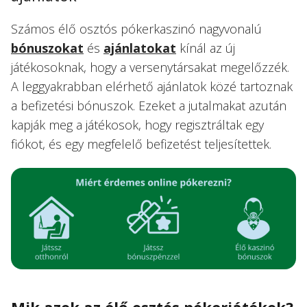
Számos élő osztós pókerkaszinó nagyvonalú
bónuszokat
és
ajánlatokat
kínál az új
játékosoknak, hogy a versenytársakat megelőzzék.
A leggyakrabban elérhető ajánlatok közé tartoznak
a befizetési bónuszok. Ezeket a jutalmakat azután
kapják meg a játékosok, hogy regisztráltak egy
fiókot, és egy megfelelő befizetést teljesítettek.
Mik azok az élő osztós pókerjátékok?