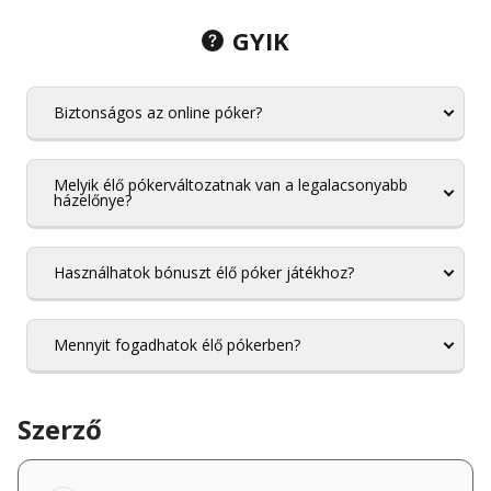
GYIK
Biztonságos az online póker?
Melyik élő pókerváltozatnak van a legalacsonyabb
házelőnye?
Használhatok bónuszt élő póker játékhoz?
Mennyit fogadhatok élő pókerben?
Szerző