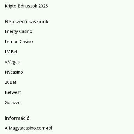
Kripto Bónuszok 2026
Népszerű kaszinók
Energy Casino
Lemon Casino
LV Bet
V.Vegas
NVcasino
20Bet
Betwest
Golazzo
Információ
A Magyarcasino.com-ról