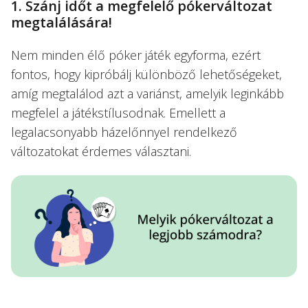
1. Szánj időt a megfelelő pókerváltozat
megtalálására!
Nem minden élő póker játék egyforma, ezért
fontos, hogy kipróbálj különböző lehetőségeket,
amíg megtalálod azt a variánst, amelyik leginkább
megfelel a játékstílusodnak. Emellett a
legalacsonyabb házelőnnyel rendelkező
változatokat érdemes választani.