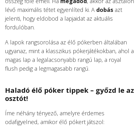
összeg fölé emeli. Ha
megadod
, akkor az asztalon
lévő maximális tétet egyenlíted ki. A
dobás
azt
jelenti, hogy eldobod a lapjaidat az aktuális
fordulóban.
A lapok rangsorolása az élő pókerben általában
ugyanaz, mint a klasszikus pókerjátékokban, ahol a
magas lap a legalacsonyabb rangú lap, a royal
flush pedig a legmagasabb rangú.
Haladó élő póker tippek – győzd le az
osztót!
Íme néhány tényező, amelyre érdemes
odafigyelned, amikor élő pókert játszol: