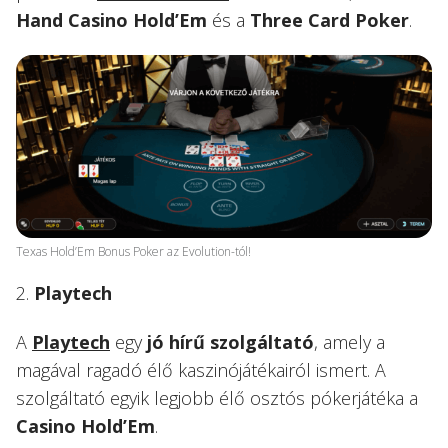
Hand Casino Hold’Em
és a
Three Card Poker
.
Texas Hold’Em Bonus Poker az Evolution-tól!
2.
Playtech
A
Playtech
egy
jó hírű szolgáltató
, amely a
magával ragadó élő kaszinójátékairól ismert. A
szolgáltató egyik legjobb élő osztós pókerjátéka a
Casino Hold’Em
.