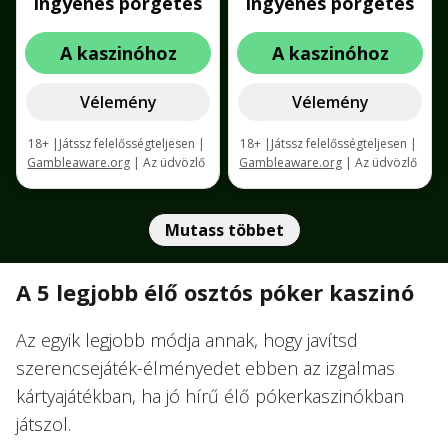
ingyenes pörgetés
ingyenes pörgetés
A kaszinóhoz
A kaszinóhoz
Vélemény
Vélemény
18+ |Játssz felelősségteljesen |
18+ |Játssz felelősségteljesen |
Gambleaware.org
| Az üdvözlő
Gambleaware.org
| Az üdvözlő
ajánlat négy befizetésen át
ajánlatot Neteller és Skrill
igényelhető. |
Felhasználási
befizetéssel nem lehet igénybe
feltételek
venni. |
Felhasználási feltételek
Mutass többet
A 5 legjobb élő osztós póker kaszinó
Az egyik legjobb módja annak, hogy javítsd
szerencsejáték-élményedet ebben az izgalmas
kártyajátékban, ha jó hírű élő pókerkaszinókban
játszol.