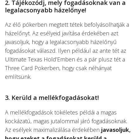
2. Tájékozódj, mely fogadásoknak van a
legalacsonyabb házelőnye!
Az élő pókerben megtett tétek befolyásolhatják a
házelőnyt. Az esélyeid javítása érdekében azt
javasoljuk, hogy a legalacsonyabb házelőnyű
fogadásokat válaszd. Ilyen például az ante tét az
Ultimate Texas Hold’Emben és a pár plusz tét a
Three Card Pokerben, hogy csak néhányat
említsünk.
3. Kerüld a mellékfogadásokat!
A mellékfogadások tökéletes példái a magas
kockázatú, magas jutalommal járó fogadásoknak.
Az esélyek maximalizálása érdekében
javasoljuk,
hogy ezeket a fogadásokat kerüld a