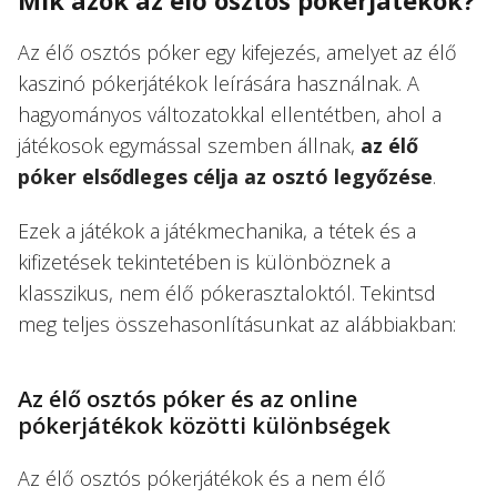
Az élő osztós póker egy kifejezés, amelyet az élő
kaszinó pókerjátékok leírására használnak. A
hagyományos változatokkal ellentétben, ahol a
játékosok egymással szemben állnak,
az élő
póker elsődleges célja az osztó legyőzése
.
Ezek a játékok a játékmechanika, a tétek és a
kifizetések tekintetében is különböznek a
klasszikus, nem élő pókerasztaloktól. Tekintsd
meg teljes összehasonlításunkat az alábbiakban:
Az élő osztós póker és az online
pókerjátékok közötti különbségek
Az élő osztós pókerjátékok és a nem élő