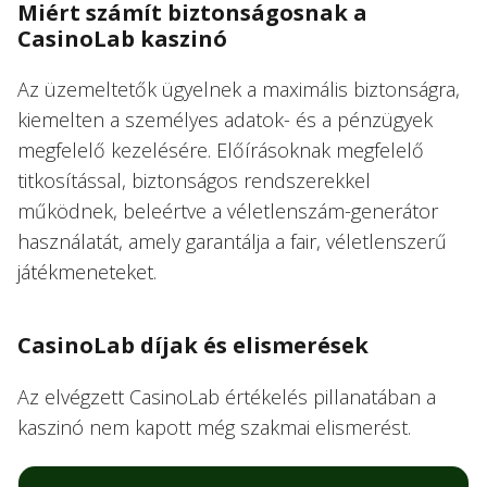
Miért számít biztonságosnak a
CasinoLab kaszinó
Az üzemeltetők ügyelnek a maximális biztonságra,
kiemelten a személyes adatok- és a pénzügyek
megfelelő kezelésére. Előírásoknak megfelelő
titkosítással, biztonságos rendszerekkel
működnek, beleértve a véletlenszám-generátor
használatát, amely garantálja a fair, véletlenszerű
játékmeneteket.
CasinoLab díjak és elismerések
Az elvégzett CasinoLab értékelés pillanatában a
kaszinó nem kapott még szakmai elismerést.