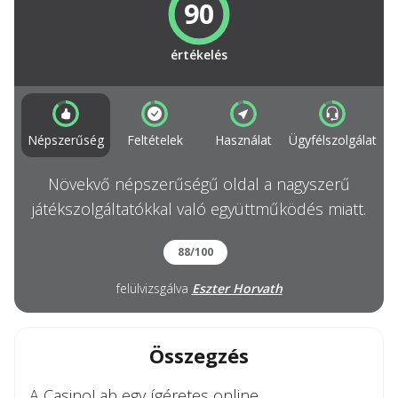
90
értékelés
Népszerűség
Feltételek
Használat
Ügyfélszolgálat
Növekvő népszerűségű oldal a nagyszerű
játékszolgáltatókkal való együttműködés miatt.
88/100
felülvizsgálva
Eszter Horvath
Összegzés
A CasinoLab egy ígéretes online