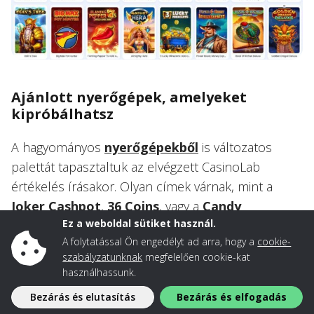
Ajánlott nyerőgépek, amelyeket
kipróbálhatsz
A hagyományos
nyerőgépekből
is változatos
palettát tapasztaltuk az elvégzett CasinoLab
értékelés írásakor. Olyan címek várnak, mint a
Joker Cashpot
,
36 Coins
, vagy a
Candy
Ez a weboldal sütiket használ.
Treasures
.
A folytatással Ön engedélyt ad arra, hogy a
cookie-
szabályzatunknak
megfelelően cookie-kat
használhassunk.
Bezárás és elutasítás
Bezárás és elfogadás