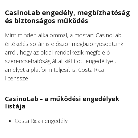
CasinoLab
engedély, megbízhatóság
és biztonságos működés
Mint minden alkalommal, a mostani CasinoLab
értékelés során is először megbizonyosodtunk
arról, hogy az oldal rendelkezik megfelelő
szerencsehatóság által kiállított engedéllyel,
amelyet a platform teljesít is, Costa Rica-i
licensszel.
CasinoLab – a működési engedélyek
listája
Costa Rica-i engedély