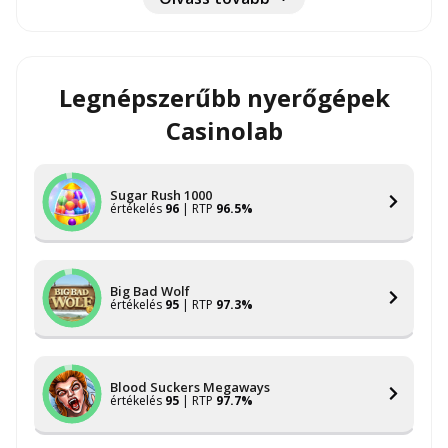
Legnépszerűbb nyerőgépek
Casinolab
Sugar Rush 1000
értékelés
96
| RTP
96.5%
Big Bad Wolf
értékelés
95
| RTP
97.3%
Blood Suckers Megaways
értékelés
95
| RTP
97.7%