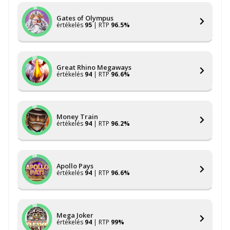
Gates of Olympus
értékelés
95
| RTP
96.5%
Great Rhino Megaways
értékelés
94
| RTP
96.6%
Money Train
értékelés
94
| RTP
96.2%
Apollo Pays
értékelés
94
| RTP
96.6%
Mega Joker
értékelés
94
| RTP
99%