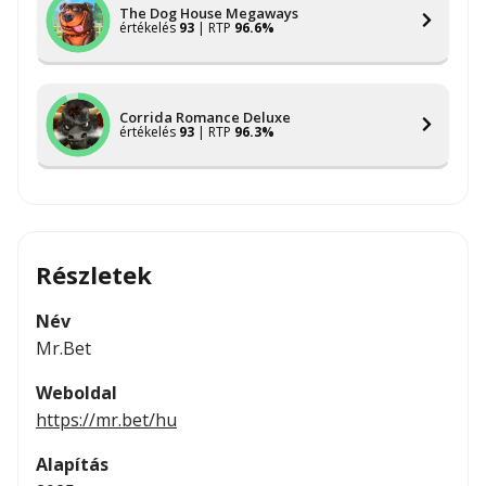
The Dog House Megaways
értékelés
93
| RTP
96.6%
Corrida Romance Deluxe
értékelés
93
| RTP
96.3%
Részletek
Név
Mr.Bet
Weboldal
https://mr.bet/hu
Alapítás