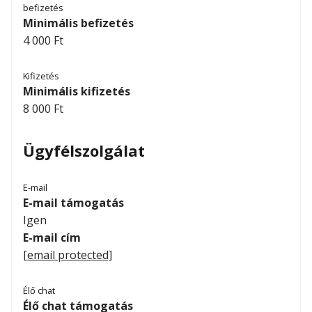
befizetés
Minimális befizetés
4 000 Ft
Kifizetés
Minimális kifizetés
8 000 Ft
Ügyfélszolgálat
E-mail
E-mail támogatás
Igen
E-mail cím
[email protected]
Élő chat
Élő chat támogatás