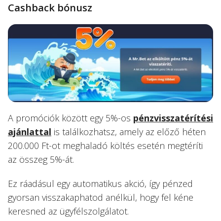
Cashback bónusz
A promóciók között egy 5%-os
pénzvisszatérítési
ajánlattal
is találkozhatsz, amely az előző héten
200.000 Ft-ot meghaladó költés esetén megtéríti
az összeg 5%-át.
Ez ráadásul egy automatikus akció, így pénzed
gyorsan visszakaphatod anélkül, hogy fel kéne
keresned az ügyfélszolgálatot.