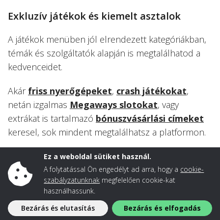
Exkluzív játékok és kiemelt asztalok
A játékok menüben jól elrendezett kategóriákban,
témák és szolgáltatók alapján is megtalálhatod a
kedvenceidet.
Akár
friss nyerőgépeket
,
crash játékokat
,
netán izgalmas
Megaways slotokat
, vagy
extrákat is tartalmazó
bónuszvásárlási címeket
keresel, sok mindent megtalálhatsz a platformon.
Ez a weboldal sütiket használ.
Ajánlott nyerőgépek, amelyeket
A folytatással Ön engedélyt ad arra, hogy a
cookie-
kipróbálhatsz
szabályzatunknak
megfelelően cookie-kat
használhassunk.
A webhely számos
fantasztikus nyerőgéppel
Bezárás és elutasítás
Bezárás és elfogadás
szolgál a slotok rajongói számára! Kipróbálhatsz