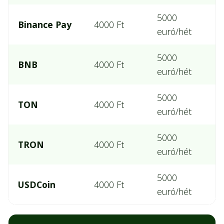
5000
Binance Pay
4000 Ft
A
euró/hét
5000
BNB
4000 Ft
A
euró/hét
5000
TON
4000 Ft
A
euró/hét
5000
TRON
4000 Ft
A
euró/hét
5000
USDCoin
4000 Ft
A
euró/hét