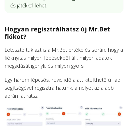
és játékkal lehet.
Hogyan regisztrálhatsz új Mr.Bet
fiókot?
Leteszteltük azt is a Mr.Bet értékelés során, hogy a
fióknyitás milyen lépésekből áll, milyen adatok
megadását igényli, és milyen gyors.
Egy három lépcsős, rövid idő alatt kitölthető űrlap
segítségével regisztrálhatunk, amelyet az alábbi
ábrán láthatsz: