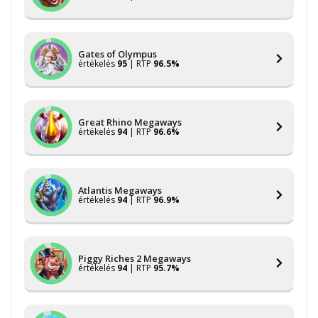
Gates of Olympus
értékelés
95
| RTP
96.5%
Great Rhino Megaways
értékelés
94
| RTP
96.6%
Atlantis Megaways
értékelés
94
| RTP
96.9%
Piggy Riches 2 Megaways
értékelés
94
| RTP
95.7%