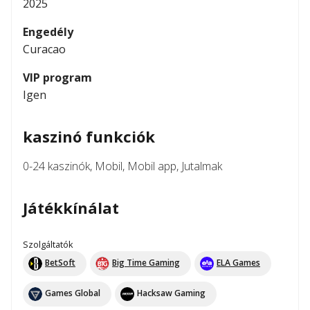
2025
Engedély
Curacao
VIP program
Igen
kaszinó funkciók
0-24 kaszinók, Mobil, Mobil app, Jutalmak
Játékkínálat
Szolgáltatók
BetSoft
Big Time Gaming
ELA Games
Games Global
Hacksaw Gaming