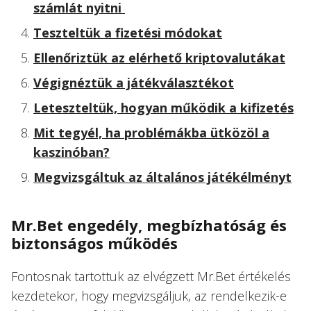
számlát nyitni
Teszteltük a fizetési módokat
Ellenőriztük az elérhető kriptovalutákat
Végignéztük a játékválasztékot
Leteszteltük, hogyan működik a kifizetés
Mit tegyél, ha problémákba ütközöl a
kaszinóban?
Megvizsgáltuk az általános játékélményt
Mr.Bet engedély, megbízhatóság és
biztonságos működés
Fontosnak tartottuk az elvégzett Mr.Bet értékelés
kezdetekor, hogy megvizsgáljuk, az rendelkezik-e