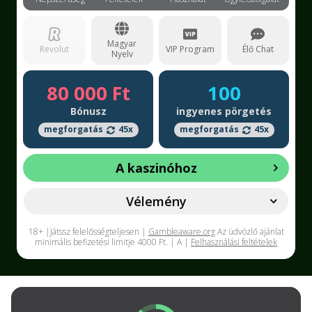
Magyar
Revolut
VIP Program
Élő Chat
Nyelv
80 000 Ft
100
Bónusz
ingyenes pörgetés
megforgatás
45x
megforgatás
45x
A kaszinóhoz
Vélemény
18+ |Játssz felelősségteljesen |
Gambleaware.org
Az üdvözlő ajánlat
minimális befizetési limitje 4000 Ft. | A |
Felhasználási feltételek