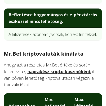
Befizetésre hagyományos és e-pénztárcás
eszközzel nincs lehetőség.
A kifizetések azonban gyorsak, korrekt limitekkel.
Mr.Bet kriptovaluták kínálata
Ahogy azt a részletes Mr.Bet értékelés során
felfedeztük,
naprakész kripto kaszinóként
itt is
van bőven lehetőség kriptovalutában végezni a
tranzakciókat.
Min.
Max.
B