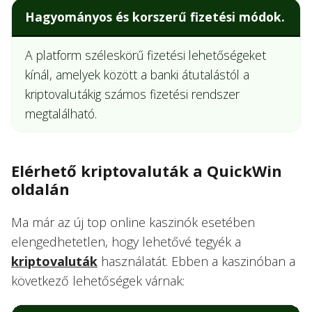
Hagyományos és korszerű fizetési módok.
A platform széleskörű fizetési lehetőségeket
kínál, amelyek között a banki átutalástól a
kriptovalutákig számos fizetési rendszer
megtalálható.
Elérhető kriptovaluták a QuickWin
oldalán
Ma már az új top online kaszinók esetében
elengedhetetlen, hogy lehetővé tegyék a
kriptovaluták
használatát. Ebben a kaszinóban a
következő lehetőségek várnak: