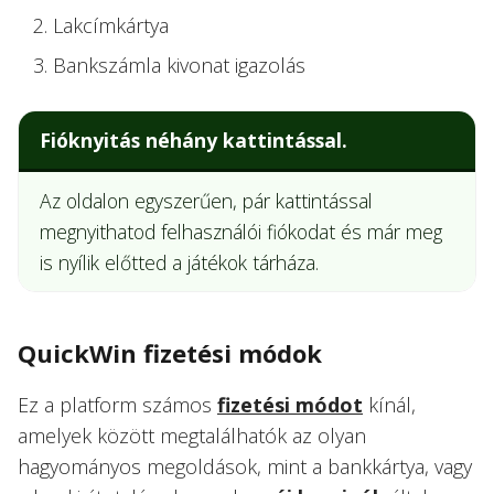
Lakcímkártya
Bankszámla kivonat igazolás
Fióknyitás néhány kattintással.
Az oldalon egyszerűen, pár kattintással
megnyithatod felhasználói fiókodat és már meg
is nyílik előtted a játékok tárháza.
QuickWin fizetési módok
Ez a platform számos
fizetési módot
kínál,
amelyek között megtalálhatók az olyan
hagyományos megoldások, mint a bankkártya, vagy