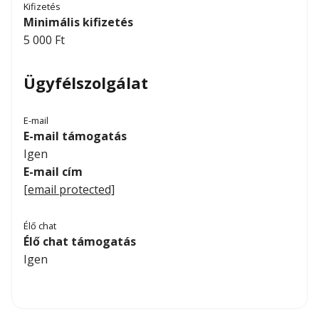
Kifizetés
Minimális kifizetés
5 000 Ft
Ügyfélszolgálat
E-mail
E-mail támogatás
Igen
E-mail cím
[email protected]
Élő chat
Élő chat támogatás
Igen