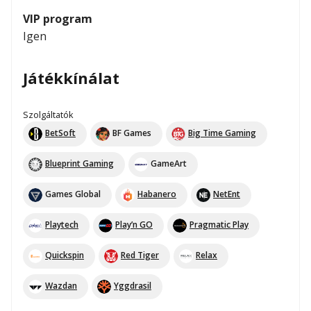
VIP program
Igen
Játékkínálat
Szolgáltatók
BetSoft
BF Games
Big Time Gaming
Blueprint Gaming
GameArt
Games Global
Habanero
NetEnt
Playtech
Play’n GO
Pragmatic Play
Quickspin
Red Tiger
Relax
Wazdan
Yggdrasil