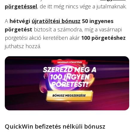
pörgetéssel
, de itt még nincs vége a jutalmaknak.
A
hétvégi
újratöltési bónusz
50 ingyenes
pörgetést
biztosít a számodra, míg a vasárnapi
pörgetési akció keretében akár
100 pörgetéshez
juthatsz hozzá.
QuickWin befizetés nélküli bónusz