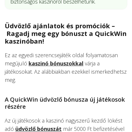
biztonságos kaszinóról beszélhetünk.
Üdvözlő ajánlatok és promóciók –
Ragadj meg egy bónuszt a QuickWin
kaszinóban!
Ez az egyedi szerencsejáték oldal folyamatosan
megújuló
kaszinó bónuszokkal
várja a
játékosokat. Az alábbiakban ezekkel ismerkedhetsz
meg.
A QuickWin üdvözlő bónusza új játékosok
részére
Az új játékosok a kaszinó nagyszerű kezdő lökést
adó
üdvözlő bónuszát
már 5000 Ft befizetésével