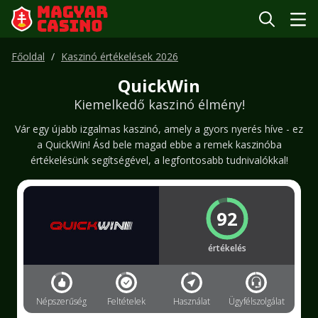
Főoldal
Kaszinó értékelések 2026
QuickWin
Kiemelkedő kaszinó élmény!
Vár egy újabb izgalmas kaszinó, amely a gyors nyerés híve - ez
a QuickWin! Ásd bele magad ebbe a remek kaszinóba
értékelésünk segítségével, a legfontosabb tudnivalókkal!
92
értékelés
Népszerűség
Feltételek
Használat
Ügyfélszolgálat