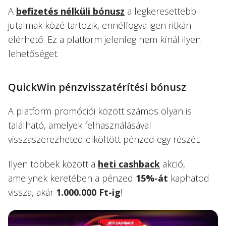
A
befizetés nélküli bónusz
a legkeresettebb
jutalmak közé tartozik, ennélfogva igen ritkán
elérhető. Ez a platform jelenleg nem kínál ilyen
lehetőséget.
QuickWin pénzvisszatérítési bónusz
A platform promóciói között számos olyan is
található, amelyek felhasználásával
visszaszerezheted elköltött pénzed egy részét.
Ilyen többek között a
heti cashback
akció,
amelynek keretében a pénzed
15%-át
kaphatod
vissza, akár
1.000.000 Ft-ig
!