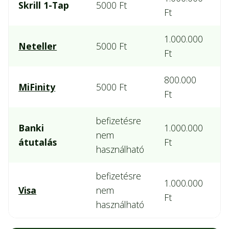
Skrill 1-Tap
5000 Ft
A
Ft
1.000.000
Neteller
5000 Ft
A
Ft
800.000
MiFinity
5000 Ft
A
Ft
befizetésre
b
Banki
1.000.000
nem
n
átutalás
Ft
használható
h
befizetésre
b
1.000.000
Visa
nem
n
Ft
használható
h