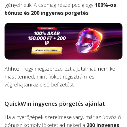
igényelhetik! A csomag része pedig egy
100%-os
bónusz és 200 ingyenes pörgetés
.
Ahhoz, hogy megszerezd ezt a jutalmat, nem kell
mást tenned, mint fiókot regisztrálni és
végrehajtani az első befizetést.
QuickWin ingyenes pörgetés ajánlat
Ha a nyerőgépek szerelmese vagy, már az üdvözlő
bónusz komoly löketet ad neked a
200
ingyenes