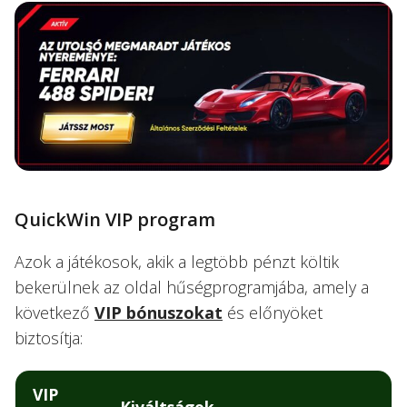
QuickWin VIP program
Azok a játékosok, akik a legtöbb pénzt költik
bekerülnek az oldal hűségprogramjába, amely a
következő
VIP bónuszokat
és előnyöket
biztosítja:
VIP