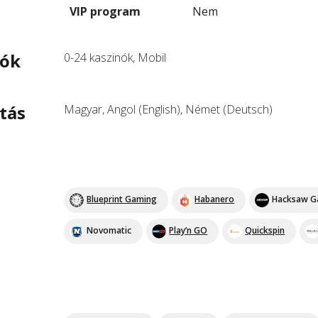
VIP program
Nem
iók
0-24 kaszinók, Mobil
tás
Magyar, Angol (English), Német (Deutsch)
Blueprint Gaming
Habanero
Hacksaw G
Novomatic
Play’n GO
Quickspin