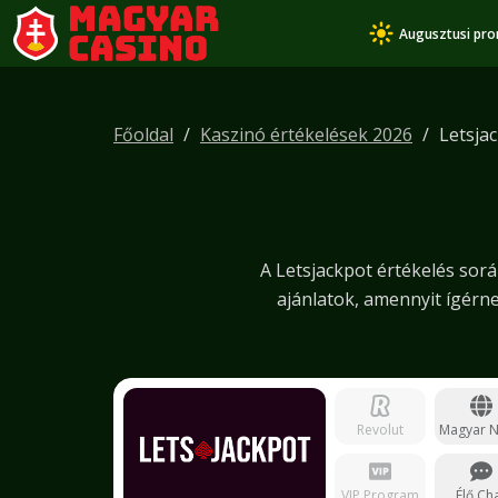
Augusztusi pr
Főoldal
Kaszinó értékelések 2026
Letsja
A Letsjackpot értékelés sor
ajánlatok, amennyit ígérnek
Revolut
Magyar N
VIP Program
Élő Ch