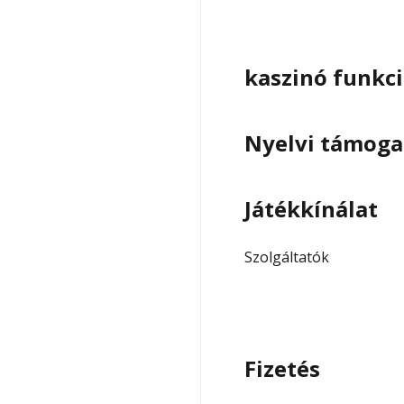
kaszinó funkc
Nyelvi támoga
Játékkínálat
Szolgáltatók
Fizetés