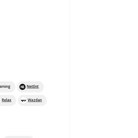
aming
NetEnt
Relax
Wazdan