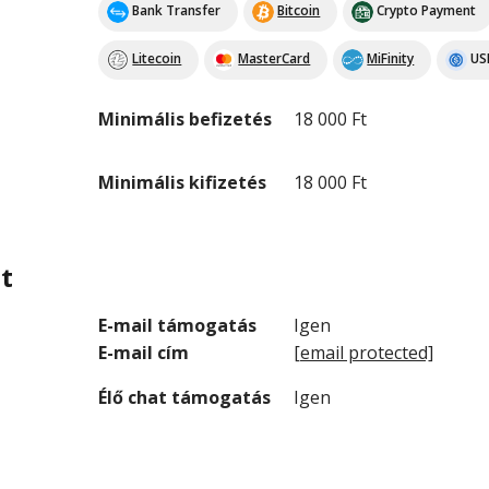
Bank Transfer
Bitcoin
Crypto Payment
Litecoin
MasterCard
MiFinity
US
Minimális befizetés
18 000 Ft
Minimális kifizetés
18 000 Ft
t
E-mail támogatás
Igen
E-mail cím
[email protected]
Élő chat támogatás
Igen