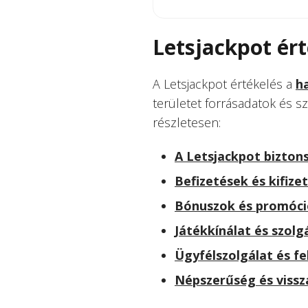
Letsjackpot ér
A Letsjackpot értékelés a
h
területet forrásadatok és s
részletesen:
A Letsjackpot bizto
Befizetések és kifize
Bónuszok és promóc
Játékkínálat és szolg
Ügyfélszolgálat és fe
Népszerűség és vissz