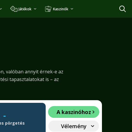
Játékok
Kaszinók
n, valóban annyit érnek-e az
tési tapasztalatokat is – az
A kaszinóhoz
-
es pörgetés
Vélemény