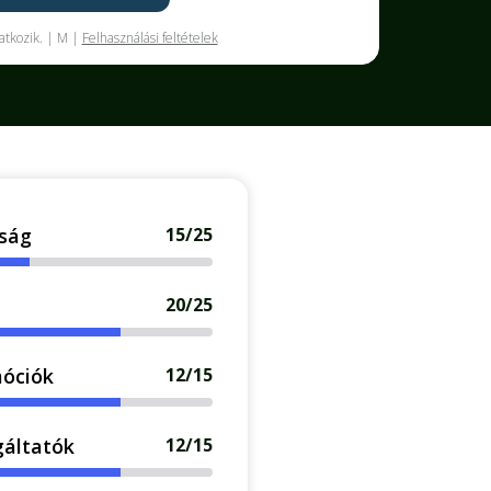
tkozik. | M |
Felhasználási feltételek
ság
15/25
20/25
móciók
12/15
gáltatók
12/15