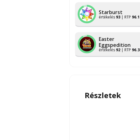
Starburst
értékelés
93
| RTP
96.
Easter
Eggspedition
értékelés
92
| RTP
96.
Részletek