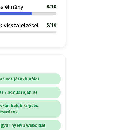
os élmény
8/10
 visszajelzései
5/10
terjedt játékkínálat
ti 7 bónuszajánlat
 órán belüli kriptós
fizetések
gyar nyelvű weboldal