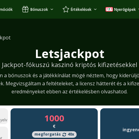
omóciók
Bónuszok
Értékelések
Nyerőgépek
ckpot
Letsjackpot
Jackpot-fókuszú kaszinó kriptós kifizetésekkel
án a bónuszok és a játékkínálat mögé néztem, hogy kiderüljö
. Megvizsgáltam a feltételeket, a licensz hátterét és a kifize
eredményeket ebben az értékelésben olvashatod.
1000
yelv
€
ingyen
megforgatás
40x
at