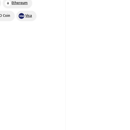
Ethereum
D Coin
Visa