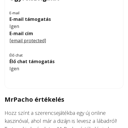
E-mail
E-mail támogatás
Igen
E-mail cím
[email protected]
Élő chat
Élő chat támogatás
Igen
MrPacho értékelés
Hozz színt a szerencsejátékba egy új online
kaszinóval, ahol már a dizájn is levesz a lábadról!