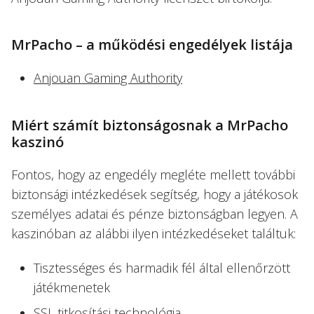
MrPacho – a működési engedélyek listája
Anjouan Gaming Authority
Miért számít biztonságosnak a MrPacho
kaszinó
Fontos, hogy az engedély megléte mellett további
biztonsági intézkedések segítség, hogy a játékosok
személyes adatai és pénze biztonságban legyen. A
kaszinóban az alábbi ilyen intézkedéseket találtuk:
Tisztességes és harmadik fél által ellenőrzött
játékmenetek
SSL titkosítási technológia