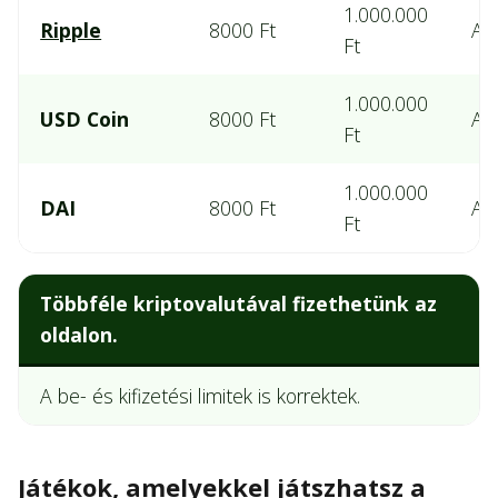
1.000.000
Ripple
8000 Ft
Az
Ft
1.000.000
USD Coin
8000 Ft
Az
Ft
1.000.000
DAI
8000 Ft
Az
Ft
Többféle kriptovalutával fizethetünk az
oldalon.
A be- és kifizetési limitek is korrektek.
Játékok, amelyekkel játszhatsz a