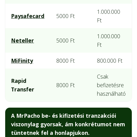
1.000.000
Paysafecard
5000 Ft
Ft
1.000.000
Neteller
5000 Ft
Ft
MiFinity
8000 Ft
800.000 Ft
Csak
Rapid
8000 Ft
befizetésre
Transfer
használható
A MrPacho be- és kifizetési tranzakciói
viszonylag gyorsak, ám konkrétumot nem
tüntetnek fel a honlapjukon.