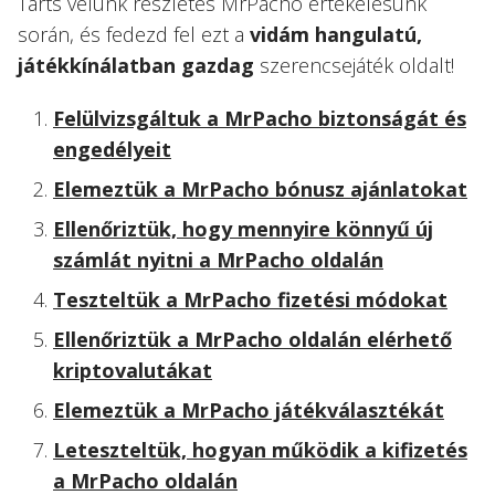
Tarts velünk részletes MrPacho értékelésünk
során, és fedezd fel ezt a
vidám hangulatú,
játékkínálatban gazdag
szerencsejáték oldalt!
Felülvizsgáltuk a MrPacho biztonságát és
engedélyeit
Elemeztük a
MrPacho
bónusz ajánlatokat
Ellenőriztük, hogy mennyire könnyű új
számlát nyitni a
MrPacho
oldalán
Teszteltük a
MrPacho
fizetési módokat
Ellenőriztük a
MrPacho
oldalán elérhető
kriptovalutákat
Elemeztük a
MrPacho
játékválasztékát
Leteszteltük, hogyan működik a kifizetés
a
MrPacho
oldalán