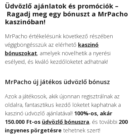
Üdvözlő ajánlatok és promóciók –
Ragadj meg egy bónuszt a MrPacho
kaszinóban!
MrPacho értékelésünk következő részében
végigböngésszük az elérhető
kaszinó
bónuszokat
, amelyek növelhetik a nyerési
esélyeid, és kiváló kezdőlöketet adhatnak!
MrPacho új játékos üdvözlő bónusz
Azok a játékosok, akik újonnan regisztrálnak az
oldalra, fantasztikus kezdő löketet kaphatnak a
kaszinó üdvözlő ajánlatával!
100%-os, akár
150.000 Ft-os
üdvözlő bónuszra
, és további
200
ingyenes pörgetésre
tehetnek szert!