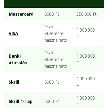
Mastercard
8000 Ft
350.000 Ft
Csak
1.000.000
VISA
kifizetésre
Ft
használható
Csak
Banki
1.000.000
kifizetésre
átutalás
Ft
használható
1.000.000
Skrill
5000 Ft
Ft
1.000.000
Skrill 1-Tap
5000 Ft
Ft