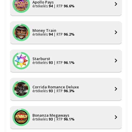
Apollo Pays
értékelés
94
| RTP
96.6%
Money Train
értékelés
94
| RTP
96.2%
Starburst
értékelés
93
| RTP
96.1%
Corrida Romance Deluxe
értékelés
93
| RTP
96.3%
Bonanza Megaways
értékelés
93
| RTP
96.1%