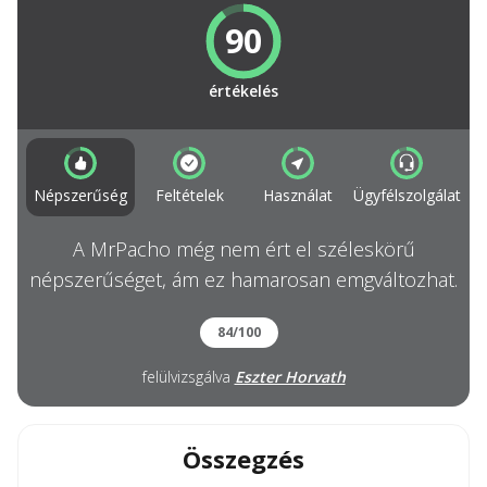
90
értékelés
Népszerűség
Feltételek
Használat
Ügyfélszolgálat
A MrPacho még nem ért el széleskörű
népszerűséget, ám ez hamarosan emgváltozhat.
84/100
felülvizsgálva
Eszter Horvath
Összegzés