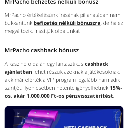
MrPacho befizetés nélküli bónusz
MrPacho értékelésünk írásának pillanatában nem
bukkantunk
befizetés nélküli bónuszra
, de ha ez
megváltozik, frissítjük oldalunkat.
MrPacho cashback bónusz
A kaszinó oldalán egy fantasztikus
cashback
ajánlatban
lehet részük azoknak a játékosoknak,
akik már elérték a VIP program legalább harmadik
szintjét. Ilyen esetben hetente igényelhetnek
15%-
os, akár 1.000.000 Ft-os pénzvisszatérítést
.