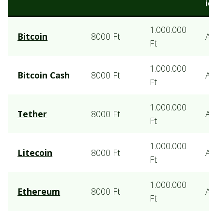
id
1.000.000
Bitcoin
8000 Ft
Az
Ft
1.000.000
Bitcoin Cash
8000 Ft
Az
Ft
1.000.000
Tether
8000 Ft
Az
Ft
1.000.000
Litecoin
8000 Ft
Az
Ft
1.000.000
Ethereum
8000 Ft
Az
Ft