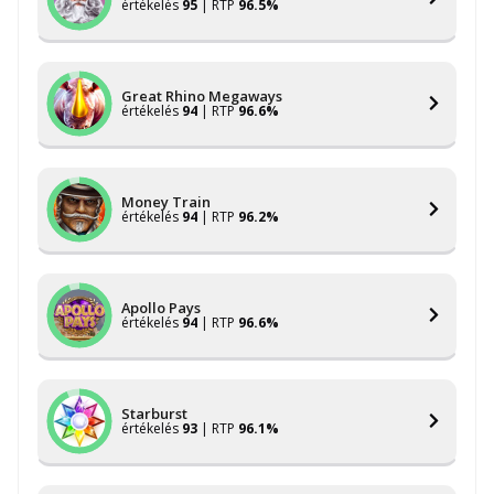
értékelés
95
| RTP
96.5%
Great Rhino Megaways
értékelés
94
| RTP
96.6%
Money Train
értékelés
94
| RTP
96.2%
Apollo Pays
értékelés
94
| RTP
96.6%
Starburst
értékelés
93
| RTP
96.1%