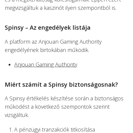
megvizsgáltuk a kaszinót ilyen szempontból is.
Spinsy – Az engedélyek listája
A platform az Anjouan Gaming Authority
engedélyének birtokában működik.
Anjouan Gaming Authority
Miért számít a Spinsy biztonságosnak?
A Spinsy értékelés készítése során a biztonságos
működést a következő szempontok szerint
vizsgáltuk.
A pénzügyi tranzakciók titkosítása