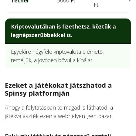
Tether
5000 Ft
Az
Ft
Kriptovalutában is fizethetsz
, köztük a
legnépszerűbbekkel is.
Egyelőre négyféle kriptovaluta elérhető,
reméljük, a jövőben bővül a kínálat.
Ezeket a játékokat játszhatod a
Spinsy platformján
Ahogy a folytatásban te magad is láthatod, a
játékválaszték ezen a webhelyen igen pazar.