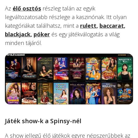
Az
élő osztós
részleg talán az egyik
legváltozatosabb részlege a kaszinónak. Itt olyan
kategóriákat találhatsz, mint a
rulett
,
baccarat
,
blackjack
,
póker
és egy játékválogatás a világ
minden tájáról.
Játék show-k a Spinsy-nél
A show jellegű élő játékok egyre népszerűbbek az