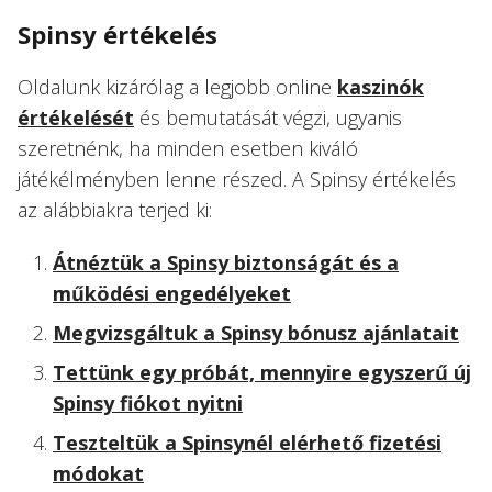
Spinsy értékelés
Oldalunk kizárólag a legjobb online
kaszinók
értékelését
és bemutatását végzi, ugyanis
szeretnénk, ha minden esetben kiváló
játékélményben lenne részed. A Spinsy értékelés
az alábbiakra terjed ki:
Átnéztük a Spinsy biztonságát és a
működési engedélyeket
Megvizsgáltuk a Spinsy bónusz ajánlatait
Tettünk egy próbát, mennyire egyszerű új
Spinsy fiókot nyitni
Teszteltük a Spinsynél elérhető fizetési
módokat