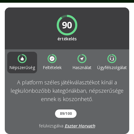
90
értékelés
Népszerűség
Feltételek
Használat
Ügyfélszolgálat
A platform széles játékválasztékot kínál a
legkülönbözőbb kategóriákban, népszerűsége
ennek is köszönhető.
89/100
felülvizsgálva
Eszter Horvath