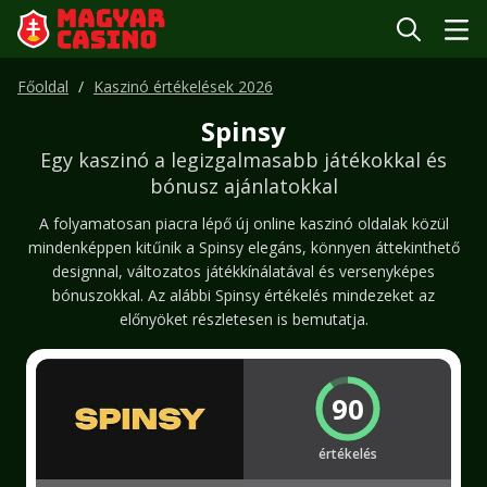
Főoldal
Kaszinó értékelések 2026
Spinsy
Egy kaszinó a legizgalmasabb játékokkal és
bónusz ajánlatokkal
A folyamatosan piacra lépő új online kaszinó oldalak közül
mindenképpen kitűnik a Spinsy elegáns, könnyen áttekinthető
designnal, változatos játékkínálatával és versenyképes
bónuszokkal. Az alábbi Spinsy értékelés mindezeket az
előnyöket részletesen is bemutatja.
90
értékelés