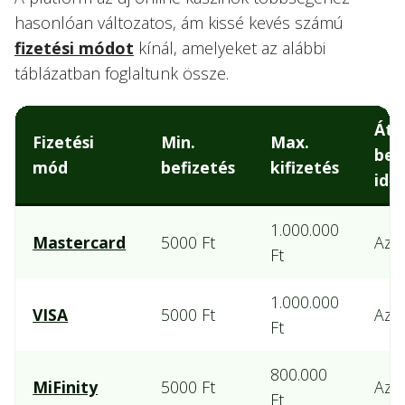
hasonlóan változatos, ám kissé kevés számú
fizetési módot
kínál, amelyeket az alábbi
táblázatban foglaltunk össze.
Átl
Fizetési
Min.
Max.
bef
mód
befizetés
kifizetés
idő
1.000.000
Mastercard
5000 Ft
Azon
Ft
1.000.000
VISA
5000 Ft
Azon
Ft
800.000
MiFinity
5000 Ft
Azon
Ft