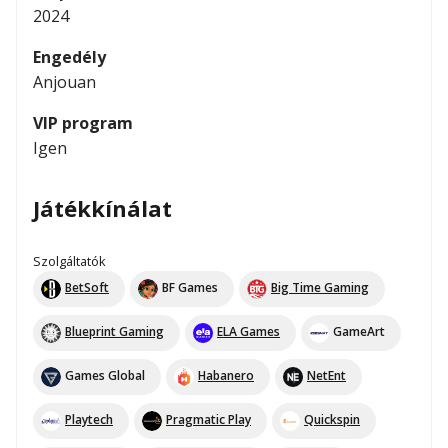
2024
Engedély
Anjouan
VIP program
Igen
Játékkínálat
Szolgáltatók
BetSoft
BF Games
Big Time Gaming
Blueprint Gaming
ELA Games
GameArt
Games Global
Habanero
NetEnt
Playtech
Pragmatic Play
Quickspin