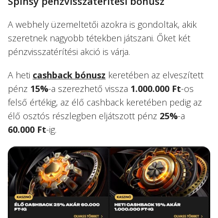
Spinsy pénzvisszatérítési bónusz
A webhely üzemeltetői azokra is gondoltak, akik
szeretnek nagyobb tétekben játszani. Őket két
pénzvisszatérítési akció is várja.
A heti
cashback bónusz
keretében az elveszített
pénz
15%
-a szerezhető vissza
1.000.000 Ft
-os
felső értékig, az élő cashback keretében pedig az
élő osztós részlegben eljátszott pénz
25%
-a
60.000 Ft
-ig.