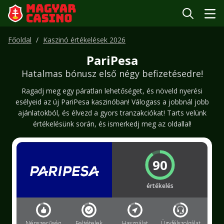
Főoldal
Kaszinó értékelések 2026
PariPesa
Hatalmas bónusz első négy befizetésedre!
Ragadj meg egy páratlan lehetőséget, és növeld nyerési
esélyeid az új PariPesa kaszinóban! Válogass a jobbnál jobb
ajánlatokból, és élvezd a gyors tranzakciókat! Tarts velünk
értékelésünk során, és ismerkedj meg az oldallal!
90
értékelés
Népszerűség
Feltételek
Használat
Ügyfélszolgálat