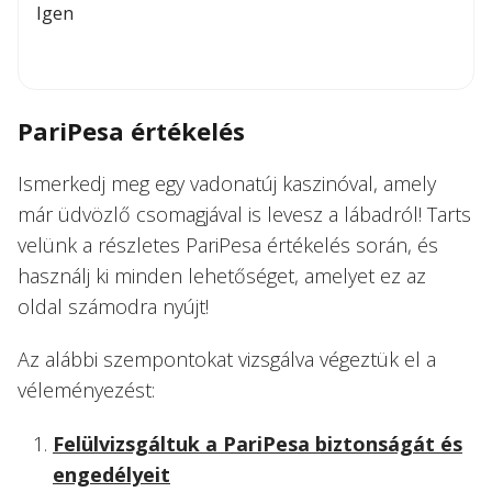
Igen
PariPesa értékelés
Ismerkedj meg egy vadonatúj kaszinóval, amely
már üdvözlő csomagjával is levesz a lábadról! Tarts
velünk a részletes PariPesa értékelés során, és
használj ki minden lehetőséget, amelyet ez az
oldal számodra nyújt!
Az alábbi szempontokat vizsgálva végeztük el a
véleményezést:
Felülvizsgáltuk a PariPesa biztonságát és
engedélyeit