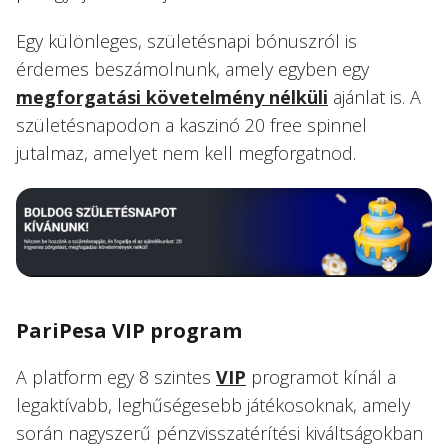
Egy különleges, születésnapi bónuszról is
érdemes beszámolnunk, amely egyben egy
megforgatási követelmény nélküli
ajánlat is. A
születésnapodon a kaszinó 20 free spinnel
jutalmaz, amelyet nem kell megforgatnod.
PariPesa VIP program
A platform egy 8 szintes
VIP
programot kínál a
legaktívabb, leghűségesebb játékosoknak, amely
során nagyszerű pénzvisszatérítési kiváltságokban