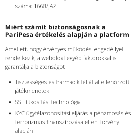
száma: 1668/JAZ
Miért számít biztonságosnak a
PariPesa értékelés alapján a platform
Amellett, hogy érvényes működési engedéllyel
rendelkezik, a weboldal egyéb faktorokkal is
garantálja a biztonságot:
Tisztességes és harmadik fél által ellenőrzött
játékmenetek
SSL titkosítási technológia
KYC ügyfélazonosítási eljárás a pénzmosás és
terrorizmus finanszírozása elleni törvény
alapján