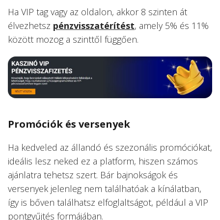
Ha VIP tag vagy az oldalon, akkor 8 szinten át
élvezhetsz
pénzvisszatérítést
, amely 5% és 11%
között mozog a szinttől függően.
Promóciók és versenyek
Ha kedveled az állandó és szezonális promóciókat,
ideális lesz neked ez a platform, hiszen számos
ajánlatra tehetsz szert. Bár bajnokságok és
versenyek jelenleg nem találhatóak a kínálatban,
így is bőven találhatsz elfoglaltságot, például a VIP
pontgyűjtés formájában.