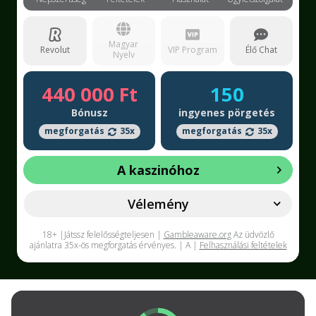
Magyar
Revolut
VIP Program
Élő Chat
Nyelv
440 000 Ft
150
Bónusz
ingyenes pörgetés
megforgatás
35x
megforgatás
35x
A kaszinóhoz
Vélemény
18+ |Játssz felelősségteljesen |
Gambleaware.org
Az üdvözlő
ajánlatra 35x-ös megforgatás érvényes. | A |
Felhasználási feltételek