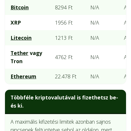
Bitcoin
8294 Ft
N/A
Az
XRP
1956 Ft
N/A
Az
Litecoin
1213 Ft
N/A
Az
Tether
vagy
4762 Ft
N/A
Az
Tron
Ethereum
22.478 Ft
N/A
Az
Többféle kriptovalutával is fizethetsz be-
és ki.
A maximális kifizetési limitek azonban sajnos
nincsenek feltüntetve sehol az oldalon, mert