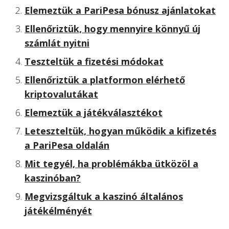
Elemeztük a PariPesa bónusz ajánlatokat
Ellenőriztük, hogy mennyire könnyű új
számlát nyitni
Teszteltük a fizetési módokat
Ellenőriztük a platformon elérhető
kriptovalutákat
Elemeztük a játékválasztékot
Leteszteltük, hogyan működik a kifizetés
a PariPesa oldalán
Mit tegyél, ha problémákba ütközöl a
kaszinóban?
Megvizsgáltuk a kaszinó általános
játékélményét