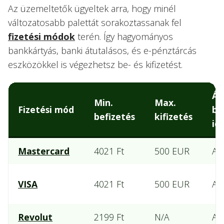
Az üzemeltetők ügyeltek arra, hogy minél
változatosabb palettát sorakoztassanak fel
fizetési módok
terén. Így hagyományos
bankkártyás, banki átutalásos, és e-pénztárcás
eszközökkel is végezhetsz be- és kifizetést.
Át
Min.
Max.
Fizetési mód
be
befizetés
kifizetés
id
Mastercard
4021 Ft
500 EUR
Az
VISA
4021 Ft
500 EUR
Az
Revolut
2199 Ft
N/A
Az