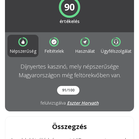
90
értékelés
Népszerűség
Feltételek
Használat
Ügyfélszolgálat
Díjnyertes kaszinó, mely népszerűsége
Magyarországon még feltörekvőben van.
91/100
felülvizsgálva
Eszter Horvath
Összegzés