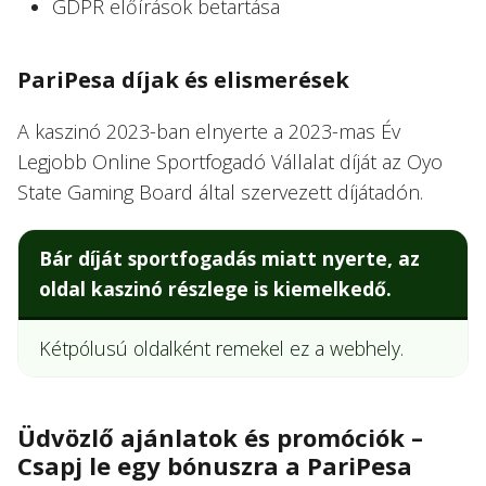
GDPR előírások betartása
PariPesa díjak és elismerések
A kaszinó 2023-ban elnyerte a 2023-mas Év
Legjobb Online Sportfogadó Vállalat díját az Oyo
State Gaming Board által szervezett díjátadón.
Bár díját sportfogadás miatt nyerte, az
oldal kaszinó részlege is kiemelkedő.
Kétpólusú oldalként remekel ez a webhely.
Üdvözlő ajánlatok és promóciók –
Csapj le egy bónuszra a PariPesa