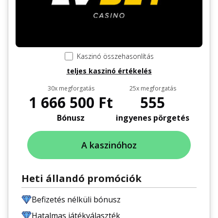
Kaszinó összehasonlítás
teljes kaszinó értékelés
30x megforgatás
25x megforgatás
1 666 500 Ft
555
Bónusz
ingyenes pörgetés
A kaszinóhoz
Heti állandó promóciók
Befizetés nélküli bónusz
Hatalmas játékválaszték