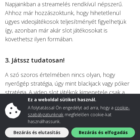
Napjainkban a streamelés rendkívül népszerű.
Ahhoz már hozzászoktunk, hogy hihetetlenül
ügyes videojátékosok teljesítményét figyelhetjük
így, azonban már akár slot játékosokat is
követhetsz ilyen formában.
3. Játssz tudatosan!
A szó szoros értelmében nincs olyan, hogy
nyerőgép stratégia, úgy mint blackjack vagy póker
stratégia. A video slot játékok kimenetele csak a
Ez a weboldal sütiket használ.
szerencsén múlik és a játékos ügyessége vagy
A folytatással Ön engedélyt ad arra, hogy a
cookie-
készsége nem befolyásolja a játékmenetet.
szabályzatunknak
megfelelően cookie-kat
használhassunk.
Azonban optimalizálhatod a téted a teljes
Bezárás és elutasítás
Bezárás és elfogadás
játékkeretedhez. A legtöbb kaszinóban beállíthatsz