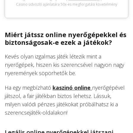
Casino üdvözlő ajánlatára 50x-es megforgatási követelmény
vonatkozik. |
Felhasználási feltételek
Miért játssz online nyerőgépekkel és
biztonságosak-e ezek a játékok?
Kevés olyan izgalmas játék létezik mint a
nyerőgépek, hiszen kis szerencsével nagyon nagy
nyeremények söpörhetők be.
Ha egy megbízható
kaszinó online
nyerőgépével
játszol, a fair játékban biztos lehetsz. Lássuk,
milyen valódi pénzes játékokat próbálhatsz ki a
szerencsejáték-oldalakon!
Legális online nyerőgépekkel játszani