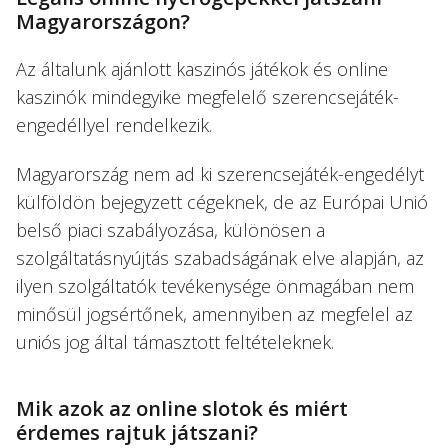
Magyarországon?
Az általunk ajánlott kaszinós játékok és online
kaszinók mindegyike megfelelő szerencsejáték-
engedéllyel rendelkezik.
Magyarország nem ad ki szerencsejáték-engedélyt
külföldön bejegyzett cégeknek, de az Európai Unió
belső piaci szabályozása, különösen a
szolgáltatásnyújtás szabadságának elve alapján, az
ilyen szolgáltatók tevékenysége önmagában nem
minősül jogsértőnek, amennyiben az megfelel az
uniós jog által támasztott feltételeknek.
Mik azok az online slotok és miért
érdemes rajtuk játszani?