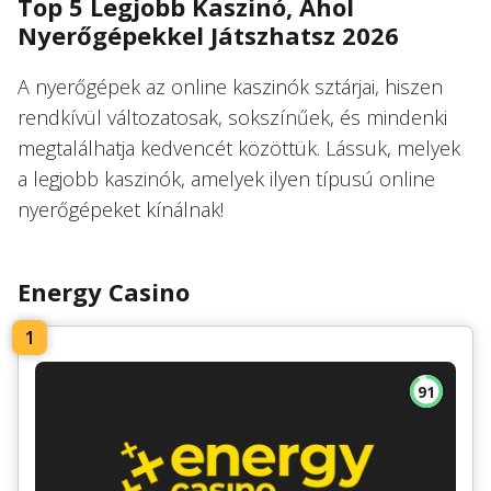
Top 5 Legjobb Kaszinó, Ahol
Nyerőgépekkel Játszhatsz
2026
A nyerőgépek az online kaszinók sztárjai, hiszen
rendkívül változatosak, sokszínűek, és mindenki
megtalálhatja kedvencét közöttük. Lássuk, melyek
a legjobb kaszinók, amelyek ilyen típusú online
nyerőgépeket kínálnak!
Energy Casino
1
91