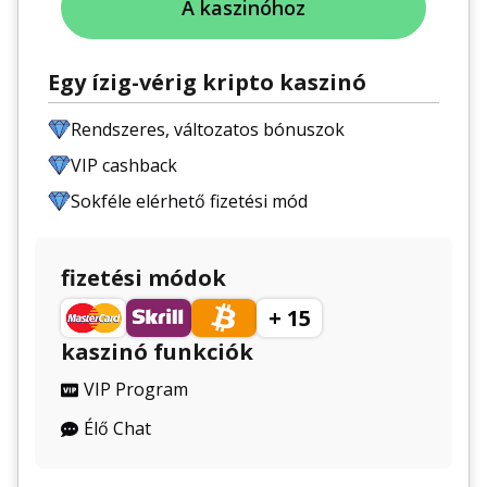
A kaszinóhoz
Egy ízig-vérig kripto kaszinó
Rendszeres, változatos bónuszok
VIP cashback
Sokféle elérhető fizetési mód
fizetési módok
+ 15
kaszinó funkciók
VIP Program
Élő Chat