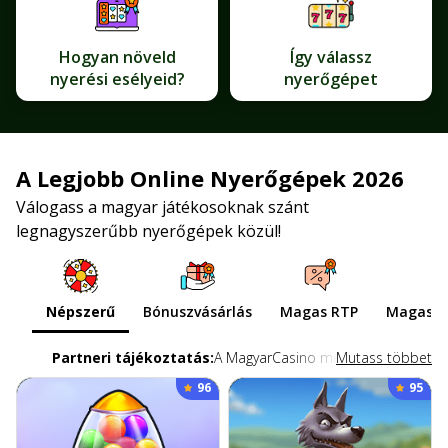
Hogyan növeld
Így válassz
nyerési esélyeid?
nyerőgépet
A Legjobb Online Nyerőgépek 2026
Válogass a magyar játékosoknak szánt
legnagyszerűbb nyerőgépek közül!
Népszerű
Bónuszvásárlás
Magas RTP
Magas Vo
Partneri tájékoztatás:
A MagyarCasino megbízható
Mutass többet
partnerekkel együttműködve kínálja neked a legjobb ajánlatokat
96
95
– az oldalunkon található linkek egy része affiliate link, ami azt
jelenti, hogy jutalékot kaphatunk, számodra külön költség nélkül.