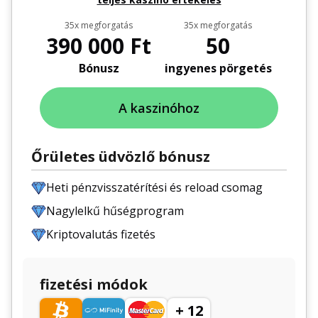
35x megforgatás
35x megforgatás
390 000 Ft
50
Bónusz
ingyenes pörgetés
A kaszinóhoz
Őrületes üdvözlő bónusz
Heti pénzvisszatérítési és reload csomag
Nagylelkű hűségprogram
Kriptovalutás fizetés
fizetési módok
+ 12