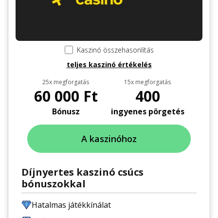
Kaszinó összehasonlítás
teljes kaszinó értékelés
25x megforgatás
15x megforgatás
60 000 Ft
400
Bónusz
ingyenes pörgetés
A kaszinóhoz
Díjnyertes kaszinó csúcs
bónuszokkal
Hatalmas játékkínálat