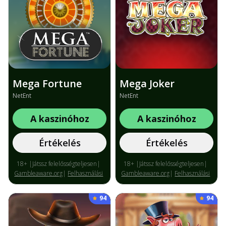
Mega Fortune
Mega Joker
NetEnt
NetEnt
A kaszinóhoz
A kaszinóhoz
Értékelés
Értékelés
18+ |Játssz felelősségteljesen|
18+ |Játssz felelősségteljesen|
Gambleaware.org
|
Felhasználási
Gambleaware.org
|
Felhasználási
feltételek
feltételek
94
94