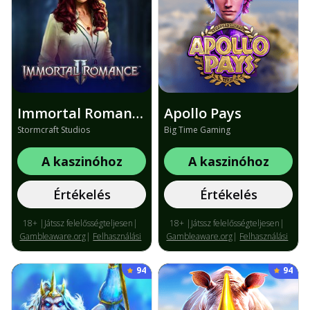
Immortal Romance 2
Apollo Pays
Stormcraft Studios
Big Time Gaming
A kaszinóhoz
A kaszinóhoz
Értékelés
Értékelés
18+ |Játssz felelősségteljesen|
18+ |Játssz felelősségteljesen|
Gambleaware.org
|
Felhasználási
Gambleaware.org
|
Felhasználási
feltételek
feltételek
94
94