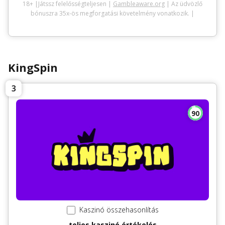
18+ |Játssz felelősségteljesen |
Gambleaware.org
| Az üdvözlő
bónuszra 35x-ös megforgatási követelmény vonatkozik. |
Felhasználási feltételek
KingSpin
3
90
Kaszinó összehasonlítás
teljes kaszinó értékelés