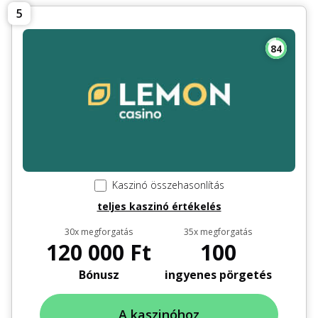
5
84
Kaszinó összehasonlítás
teljes kaszinó értékelés
30x megforgatás
35x megforgatás
120 000 Ft
100
Bónusz
ingyenes pörgetés
A kaszinóhoz