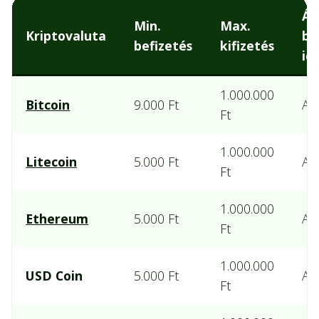
Át
Min.
Max.
Kriptovaluta
be
befizetés
kifizetés
id
1.000.000
Bitcoin
9.000 Ft
Az
Ft
1.000.000
Litecoin
5.000 Ft
Az
Ft
1.000.000
Ethereum
5.000 Ft
Az
Ft
1.000.000
USD Coin
5.000 Ft
Az
Ft