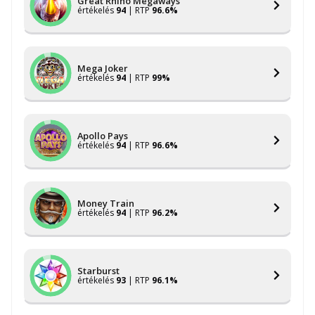
Great Rhino Megaways
értékelés
94
| RTP
96.6%
Mega Joker
értékelés
94
| RTP
99%
Apollo Pays
értékelés
94
| RTP
96.6%
Money Train
értékelés
94
| RTP
96.2%
Starburst
értékelés
93
| RTP
96.1%