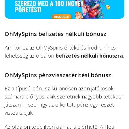
OhMySpins befizetés nélküli bónusz
Amikor ez az OhMySpins értékelés íródik, nincs
lehetőség az oldalon
befizetés nélküli bónuszra
.
OhMySpins pénzvisszatérítési bónusz
Ez a típusú bónusz különösen azon játékosok
számára előnyös, akik szeretnek nagyobb tétekben
játszani, hiszen így az elköltött pénz egy részét
visszakapják.
Az oldalon több ilyen ajánlat is elérhető. A Heti