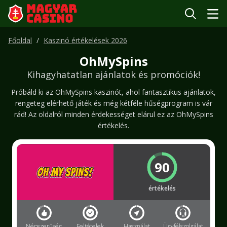
Főoldal
Kaszinó értékelések 2026
OhMySpins
Kihagyhatatlan ajánlatok és promóciók!
Próbáld ki az OhMySpins kaszinót, ahol fantasztikus ajánlatok,
rengeteg elérhető játék és még kétféle hűségprogram is vár
rád! Az oldalról minden érdekességet elárul ez az OhMySpins
értékelés.
90
értékelés
Népszerűség
Feltételek
Használat
Ügyfélszolgálat