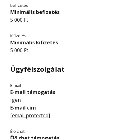
befizetés
Minimális befizetés
5 000 Ft
Kifizetés
Minimális kifizetés
5 000 Ft
Ügyfélszolgálat
E-mail
E-mail támogatás
Igen
E-mail cím
[email protected]
Élő chat
Élő chat támogatás