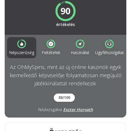
90
értékelés
Népszerűség
Feltételek
Használat
Ügyfélszolgálat
Az OhMySpins, mint az új online kaszinók egyik
kiemelkedő képviselője folyamatosan megújuló
játékkínálattal rendelkezik.
88/100
felülvizsgálva
Eszter Horvath