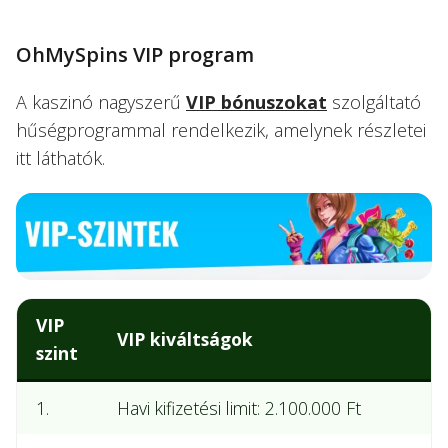
OhMySpins VIP program
A kaszinó nagyszerű
VIP bónuszokat
szolgáltató
hűségprogrammal rendelkezik, amelynek részletei
itt láthatók.
VIP
VIP kiváltságok
szint
1.
Havi kifizetési limit: 2.100.000 Ft