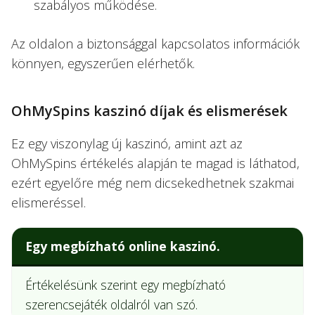
szabályos működése.
Az oldalon a biztonsággal kapcsolatos információk
könnyen, egyszerűen elérhetők.
OhMySpins kaszinó díjak és elismerések
Ez egy viszonylag új kaszinó, amint azt az
OhMySpins értékelés alapján te magad is láthatod,
ezért egyelőre még nem dicsekedhetnek szakmai
elismeréssel.
Egy megbízható online kaszinó
.
Értékelésünk szerint egy megbízható
szerencsejáték oldalról van szó.