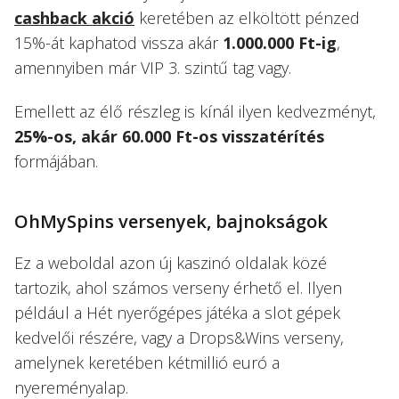
cashback akció
keretében az elköltött pénzed
15%-át kaphatod vissza akár
1.000.000 Ft-ig
,
amennyiben már VIP 3. szintű tag vagy.
Emellett az élő részleg is kínál ilyen kedvezményt,
25%-os, akár 60.000 Ft-os visszatérítés
formájában.
OhMySpins versenyek, bajnokságok
Ez a weboldal azon új kaszinó oldalak közé
tartozik, ahol számos verseny érhető el. Ilyen
például a Hét nyerőgépes játéka a slot gépek
kedvelői részére, vagy a Drops&Wins verseny,
amelynek keretében kétmillió euró a
nyereményalap.