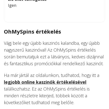
Igen
OhMySpins értékelés
Vágj bele egy újabb kaszinós kalandba, egy újabb
nagyszerű kaszinóval! Az OhMySpins értékelés
során bemutatjuk ezt a látványos, kedves dizájnnal
és fantasztikus promóciókkal rendelkező kaszinót.
Ha már jártál az oldalunkon, tudhatod, hogy itt a
legjobb online kaszinók értékelésével
találkozhatsz. Ez az OhMySpins értékelés is
minden részletre kiterjed, többek között a
következőket tudhatod meg belőle.