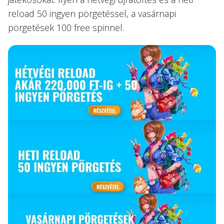
reload 50 ingyen pörgetéssel, a vasárnapi
pörgetések 100 free spinnel.