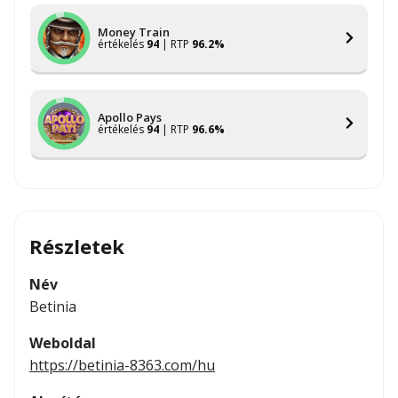
Money Train
értékelés
94
| RTP
96.2%
Apollo Pays
értékelés
94
| RTP
96.6%
Részletek
Név
Betinia
Weboldal
https://betinia-8363.com/hu