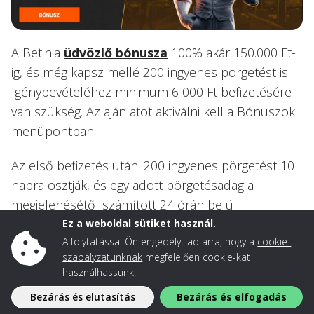
A Betinia
üdvözlő bónusza
100% akár 150.000 Ft-
ig, és még kapsz mellé 200 ingyenes pörgetést is.
Igénybevételéhez minimum 6 000 Ft befizetésére
van szükség. Az ajánlatot aktiválni kell a Bónuszok
menüpontban.
Az első befizetés utáni 200 ingyenes pörgetést 10
napra osztják, és egy adott pörgetésadag a
megjelenésétől számított 24 órán belül
használható fel. Igénylés előtt tanulmányozd át a
Ez a weboldal sütiket használ.
A folytatással Ön engedélyt ad arra, hogy a
cookie-
feltételeket.
szabályzatunknak
megfelelően cookie-kat
használhassunk.
Lépés az ajánlathoz
Bezárás és elutasítás
Bezárás és elfogadás
A megforgatási követelmények az alábbiak: a