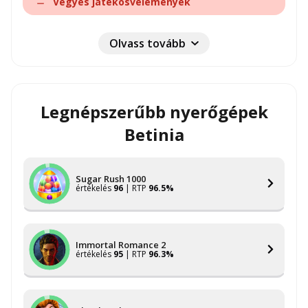
Vegyes játékosvélemények
Olvass tovább
Legnépszerűbb nyerőgépek
Betinia
Sugar Rush 1000
értékelés
96
| RTP
96.5%
Immortal Romance 2
értékelés
95
| RTP
96.3%