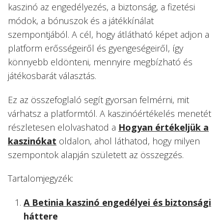
kaszinó az engedélyezés, a biztonság, a fizetési
módok, a bónuszok és a játékkínálat
szempontjából. A cél, hogy átlátható képet adjon a
platform erősségeiről és gyengeségeiről, így
könnyebb eldönteni, mennyire megbízható és
játékosbarát választás.
Ez az összefoglaló segít gyorsan felmérni, mit
várhatsz a platformtól. A kaszinóértékelés menetét
részletesen elolvashatod a
Hogyan értékeljük a
kaszinókat
oldalon, ahol láthatod, hogy milyen
szempontok alapján született az összegzés.
Tartalomjegyzék:
A Betinia kaszinó engedélyei és biztonsági
háttere