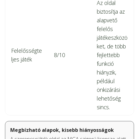
Az oldal
biztosítja az
alapvető
felelős
játékeszközö
ket, de több
Felelősségte
8/10
fejlettebb
ljes játék
funkció
hiányzik,
például
önkizárási
lehetőség
sincs.
Megbízható alapok, kisebb hiányosságok
A szerencsejáték oldal az MGA szigorú licensze alatt