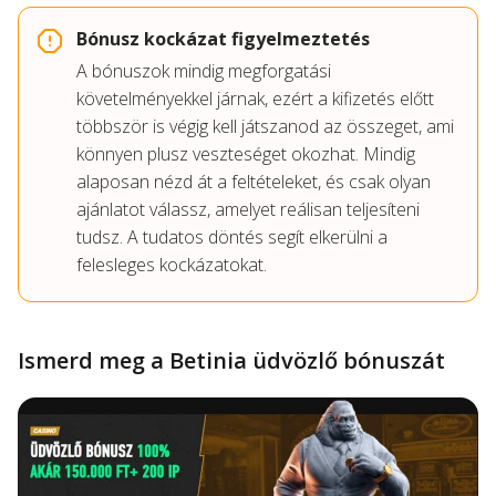
Bónusz kockázat figyelmeztetés
A bónuszok mindig megforgatási
követelményekkel járnak, ezért a kifizetés előtt
többször is végig kell játszanod az összeget, ami
könnyen plusz veszteséget okozhat. Mindig
alaposan nézd át a feltételeket, és csak olyan
ajánlatot válassz, amelyet reálisan teljesíteni
tudsz. A tudatos döntés segít elkerülni a
felesleges kockázatokat.
Ismerd meg a Betinia üdvözlő bónuszát