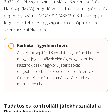
2021-től létező kaszinó a
Máltai Szerencsejáték
Hatóság (MGA)
engedélyét tudhatja a magáénak. Az
engedély száma: MGA/B2C/486/2018. Ez az egyik
legelismertebb és legszigorúbb európai online
szerencsejáték‑licenc.
Korhatár‑figyelmeztetés
A szerencsejáték 18 év alatt szigorúan tiltott. A
magyar jogszabályok előírják, hogy az online
kaszinók csak nagykorú játékosokat
engedhetnek be, és kötelesek ellenőrizni az
életkort. Kiskorúak számára a játék teljes
mértékben tiltott.
Tudatos és kontrollált játékhasználat a
Betinia kaszinóban