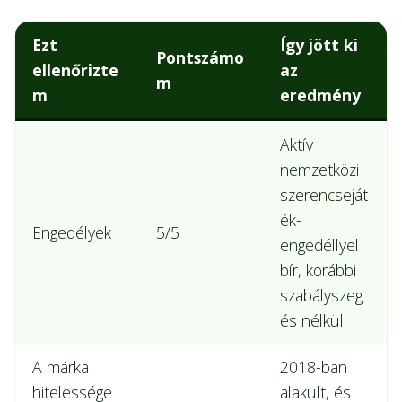
Ezt
Így jött ki
Pontszámo
ellenőrizte
az
m
m
eredmény
Aktív
nemzetközi
szerencseját
ék-
Engedélyek
5/5
engedéllyel
bír, korábbi
szabályszeg
és nélkül.
A márka
2018-ban
hitelessége
alakult, és