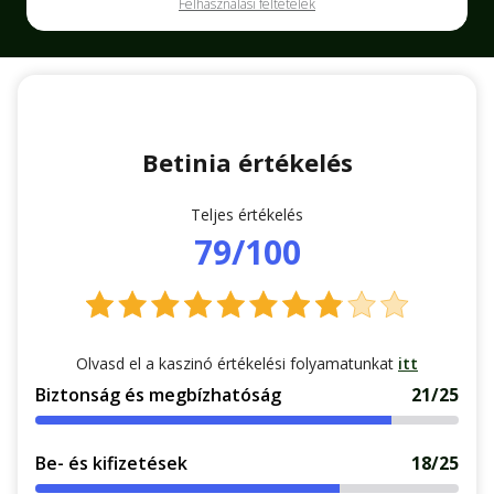
Felhasználási feltételek
Betinia értékelés
Teljes értékelés
79/100
Olvasd el a kaszinó értékelési folyamatunkat
itt
Biztonság és megbízhatóság
21/25
Be- és kifizetések
18/25