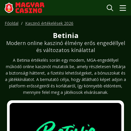
Főoldal
Kaszinó értékelések 2026
Betinia
Modern online kaszinó élmény erős engedéllyel
és változatos kínálattal
A Betinia értékelés során egy modern, MGA‑engedéllyel
működő online kaszinót mutatok be, amely részletesen feltárja
a biztonsági hátteret, a fizetési lehetőségeket, a bónuszokat és
a játékkínálatot. A bemutató célja, hogy átlátható képet adjon a
platform erősségeiről és korlátairól, így könnyebb eldönteni,
mennyire felel meg a játékosok elvárásainak.