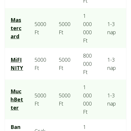
Ft
1
Mas
5000
5000
000
1-3
terc
Ft
Ft
000
nap
ard
Ft
800
MiFI
5000
5000
1-3
000
NITY
Ft
Ft
nap
Ft
1
Muc
5000
5000
000
1-3
hBet
Ft
Ft
000
nap
ter
Ft
Ban
1
Csak