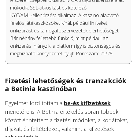
működik, SSL‑titkosítást és kötelező
KYC/AML‑ellenőrzést alkalmaz. A kaszinó alapvető
felelős játékeszközöket kínál, például limiteket,
önkizárást és támogatószervezetek elérhetőségét.
Bár néhány fejlettebb funkció, mint például az
önkizárás hiányzik, a platform így is biztonságos és
megbízható környezetet nyújt. Pontszám: 21/25
Fizetési lehetőségek és tranzakciók
a Betinia kaszinóban
Figyelmet fordítottam a
be-és kifizetések
menetére is. A Betinia értékelés során többek
között érintettem a fizetési módokat, a korlátokat,
díjakat, és feltételeket, valamint a kifizetések