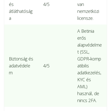
és
4/5
van
átláthatóság
nemzetközi
a
licensze.
A Betinia
erős
alapvédelme
t (SSL,
Biztonság és
GDPR‑komp
adatvédele
4/5
atibilis
m
adatkezelés,
KYC és
AML)
használ, de
nincs 2FA.