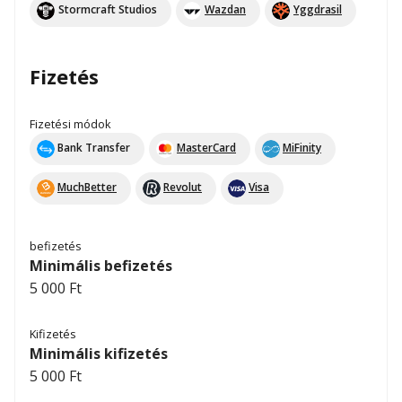
Stormcraft Studios
Wazdan
Yggdrasil
Fizetés
Fizetési módok
Bank Transfer
MasterCard
MiFinity
MuchBetter
Revolut
Visa
befizetés
Minimális befizetés
5 000 Ft
Kifizetés
Minimális kifizetés
5 000 Ft