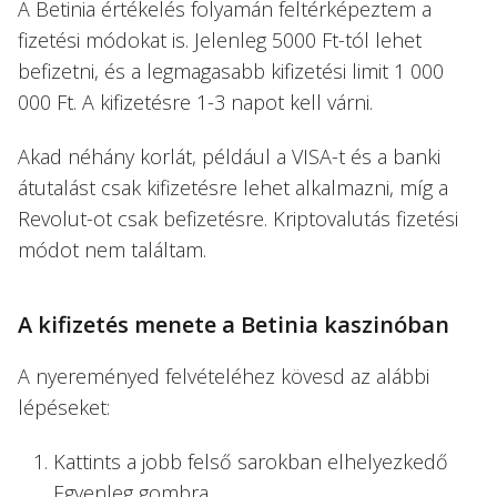
A Betinia értékelés folyamán feltérképeztem a
fizetési módokat is. Jelenleg 5000 Ft-tól lehet
befizetni, és a legmagasabb kifizetési limit 1 000
000 Ft. A kifizetésre 1-3 napot kell várni.
Akad néhány korlát, például a VISA-t és a banki
átutalást csak kifizetésre lehet alkalmazni, míg a
Revolut-ot csak befizetésre. Kriptovalutás fizetési
módot nem találtam.
A kifizetés menete a Betinia kaszinóban
A nyereményed felvételéhez kövesd az alábbi
lépéseket:
Kattints a jobb felső sarokban elhelyezkedő
Egyenleg gombra.