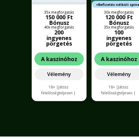
+Befizetés nélküli spin
35x megforgatás
30x megforgatás
150 000 Ft
120 000 Ft
Bónusz
Bónusz
40x megforgatás
35x megforgatás
200
100
ingyenes
ingyenes
pörgetés
pörgetés
A kaszinóhoz
A kaszinóhoz
Vélemény
Vélemény
18+ |Játssz
18+ |Játssz
felelősségteljesen |
felelősségteljesen |
Gambleaware.org
| Az
Gambleaware.org
| A
üdvözlő ajánlathoz
Lemon Casino üdvözlő
szükséges minimális
ajánlatára 50x-es
befizetés összege 6000 Ft.
megforgatási követelmé
|
Felhasználási feltételek
vonatkozik. |
Felhasználá
feltételek