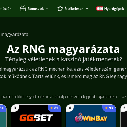
omóciók
Bónuszok
Értékelések
Nyerőgépek
 magyarázata
Az RNG magyarázata
Tényleg véletlenek a kaszinó játékmenetek?
elmagyarázzuk az RNG mechanika, azaz véletlenszám generá
kok működnek. Tarts velünk, és ismerd meg az RNG legnagy
rtnerekkel együttműködve kínálja neked a legjobb ajánlatokat - az old
azt jelenti, hogy jutalékot kaphatunk, számodra külön költség nélkül.
84
81
93
3
4
5