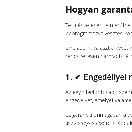
Hogyan garantá
Természetesen felmerülhet 
beprogramozva vesztes kom
Erre adunk választ a követk
rendszeresen harmadik fél v
1. ✔ Engedéllyel 
Az egyik legfontosabb szem
engedélyét, amelyet valamely
Ez garancia önmagában a vé
tisztességességére is. Old