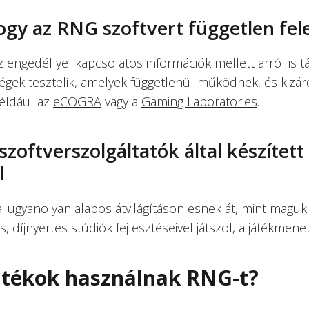
hogy az RNG szoftvert független fel
z engedéllyel kapcsolatos információk mellett arról is 
cégek tesztelik, amelyek függetlenül működnek, és kizár
például az
eCOGRA
vagy a
Gaming Laboratories
.
szoftverszolgáltatók által készített
l
ai ugyanolyan alapos átvilágításon esnek át, mint maguk 
 díjnyertes stúdiók fejlesztéseivel játszol, a játékmene
átékok használnak RNG-t?