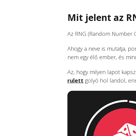
Mit jelent az 
Az RNG (Random Number Gen
Ahogy a neve is mutatja, po
nem egy élő ember, és mind
Az, hogy milyen lapot kaps
rulett
golyó hol landol, e