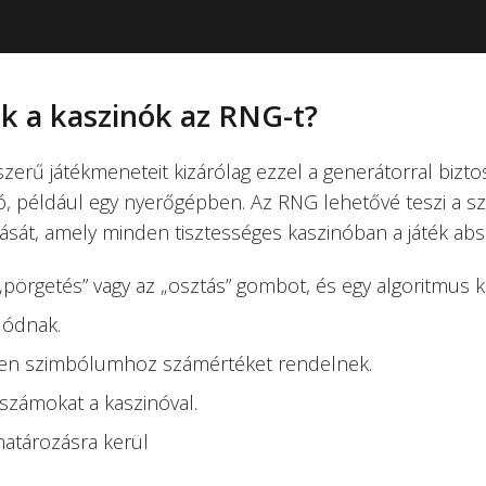
k a kaszinók az RNG-t?
zerű játékmeneteit kizárólag ezzel a generátorral biztos
ó, például egy nyerőgépben. Az RNG lehetővé teszi a s
sát, amely minden tisztességes kaszinóban a játék abs
pörgetés” vagy az „osztás” gombot, és egy algoritmus k
lódnak.
den szimbólumhoz számértéket rendelnek.
 számokat a kaszinóval.
határozásra kerül