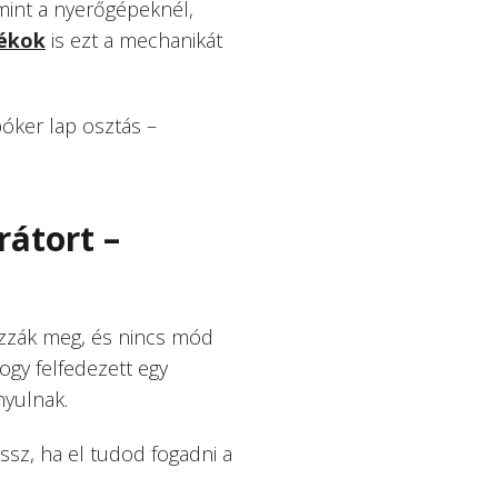
mint a nyerőgépeknél,
tékok
is ezt a mechanikát
póker lap osztás –
rátort –
ozzák meg, és nincs mód
ogy felfedezett egy
nyulnak.
ssz, ha el tudod fogadni a