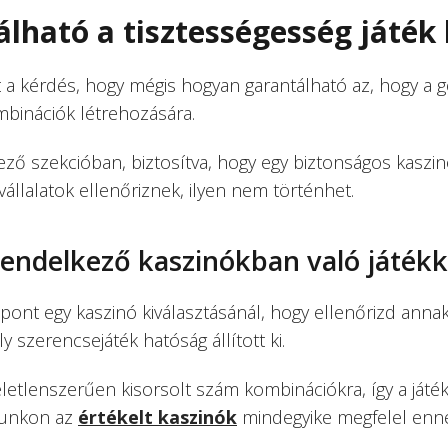
lható a tisztességesség játék
a kérdés, hogy mégis hogyan garantálható az, hogy a 
binációk létrehozására.
ező szekcióban, biztosítva, hogy egy biztonságos kaszi
állalatok ellenőriznek, ilyen nem történhet.
rendelkező kaszinókban való játékk
pont egy kaszinó kiválasztásánál, hogy ellenőrizd ann
 szerencsejáték hatóság állított ki.
letlenszerűen kisorsolt szám kombinációkra, így a ját
alunkon az
értékelt kaszinók
mindegyike megfelel ennek