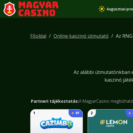
Augusztusi pr
Főoldal
Online kaszinó útmutató
Az RNG
Az alábbi útmutatónkban 
kaszinó játé
Partneri tájékoztatás:
A MagyarCasino megbízható pa
91
1
2