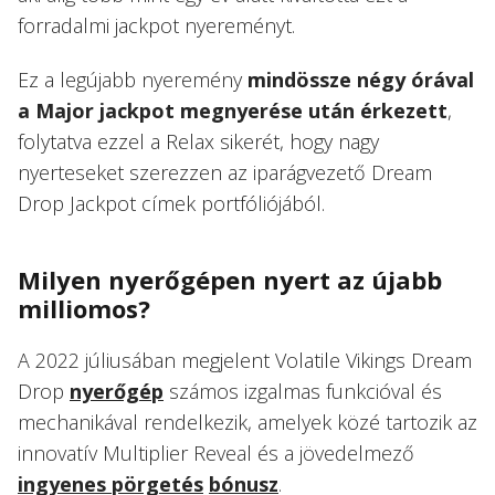
forradalmi jackpot nyereményt.
Ez a legújabb nyeremény
mindössze négy órával
a Major jackpot megnyerése után érkezett
,
folytatva ezzel a Relax sikerét, hogy nagy
nyerteseket szerezzen az iparágvezető Dream
Drop Jackpot címek portfóliójából.
Milyen nyerőgépen nyert az újabb
milliomos?
A 2022 júliusában megjelent Volatile Vikings Dream
Drop
nyerőgép
számos izgalmas funkcióval és
mechanikával rendelkezik, amelyek közé tartozik az
innovatív Multiplier Reveal és a jövedelmező
ingyenes pörgetés
bónusz
.