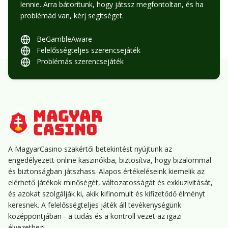
lennie. Arra bátorítunk, hogy játssz megfontoltan, és ha
problémád van, kérj segítséget.
BeGambleAware
Felelősségteljes szerencsejáték
Problémás szerencsejáték
A MagyarCasino szakértői betekintést nyújtunk az
engedélyezett online kaszinókba, biztosítva, hogy bizalommal
és biztonságban játszhass. Alapos értékeléseink kiemelik az
elérhető játékok minőségét, változatosságát és exkluzivitását,
és azokat szolgálják ki, akik kifinomult és kifizetődő élményt
keresnek. A felelősségteljes játék áll tevékenységünk
középpontjában - a tudás és a kontroll vezet az igazi
élvezethez!