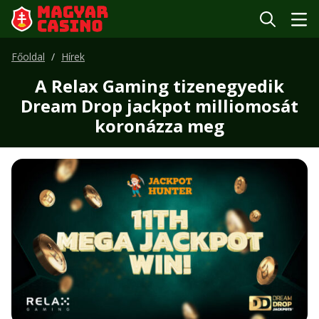
Főoldal
Hírek
A Relax Gaming tizenegyedik
Dream Drop jackpot milliomosát
koronázza meg