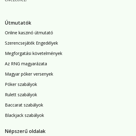
Útmutatók
Online kaszinó útmutató
Szerencsejáték Engedélyek
Megforgatási követelmények
Az RNG magyarázata
Magyar póker versenyek
Póker szabályok
Rulett szabályok
Baccarat szabályok
Blackjack szabályok
Népszerű oldalak