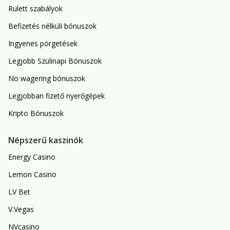
Rulett szabályok
Befizetés nélküli bónuszok
Ingyenes pörgetések
Legjobb Szülinapi Bónuszok
No wagering bónuszok
Legjobban fizető nyerőgépek
Kripto Bónuszok
Népszerű kaszinók
Energy Casino
Lemon Casino
LV Bet
V.Vegas
NVcasino