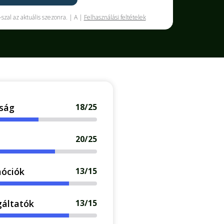
szal az aktuális szezonra. | A |
Felhasználási feltételek
ság
18/25
20/25
móciók
13/15
gáltatók
13/15