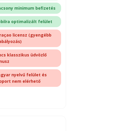
acsony minimum befizetés
bilra optimalizált felület
raçao licensz (gyengébb
abályozás)
ncs klasszikus üdvözlő
nusz
gyar nyelvű felület és
pport nem elérhető