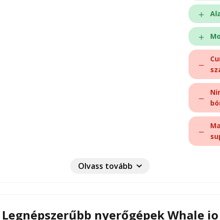
Al
Mo
Cu
sz
Ni
bó
Ma
su
Olvass tovább
Legnépszerűbb nyerőgépek Whale io