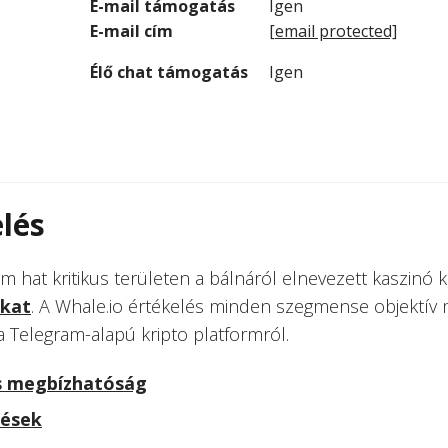
E-mail támogatás
Igen
E-mail cím
[email protected]
Élő chat támogatás
Igen
lés
 hat kritikus területen a bálnáról elnevezett kaszinó 
nkat
. A Whale.io értékelés minden szegmense objektív 
a Telegram-alapú kripto platformról.
és megbízhatóság
tések