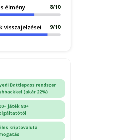
os élmény
8/10
 visszajelzései
9/10
yedi Battlepass rendszer
shbackkel (akár 22%)
00+ játék 80+
olgáltatótól
éles kriptovaluta
mogatás