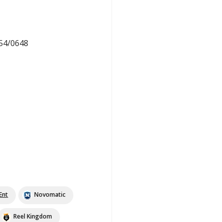
54/0648
Ent
Novomatic
Reel Kingdom