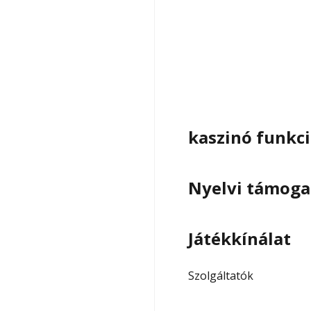
kaszinó funkc
Nyelvi támoga
Játékkínálat
Szolgáltatók