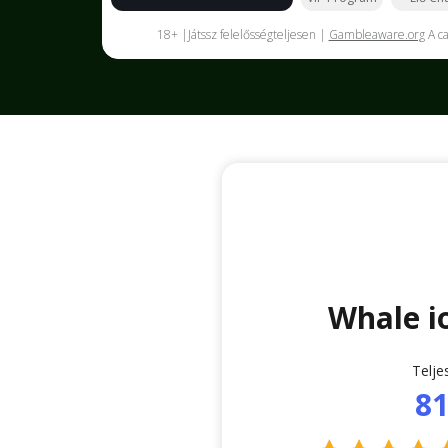
18+ |Játssz felelősségteljesen |
Gambleaware.org
A ca
Whale io
Telje
81