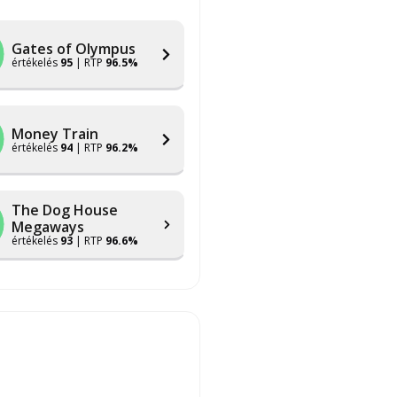
Gates of Olympus
értékelés
95
| RTP
96.5%
Money Train
értékelés
94
| RTP
96.2%
The Dog House
Megaways
értékelés
93
| RTP
96.6%