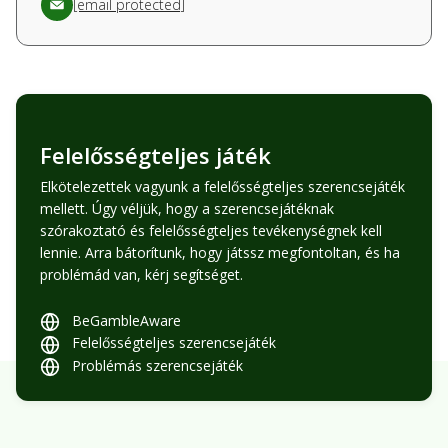
[email protected]
Felelősségteljes játék
Elkötelezettek vagyunk a felelősségteljes szerencsejáték
mellett. Úgy véljük, hogy a szerencsejátéknak
szórakoztató és felelősségteljes tevékenységnek kell
lennie. Arra bátorítunk, hogy játssz megfontoltan, és ha
problémád van, kérj segítséget.
BeGambleAware
Felelősségteljes szerencsejáték
Problémás szerencsejáték