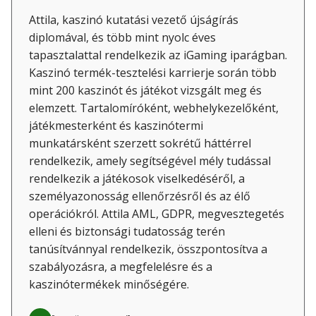
Attila, kaszinó kutatási vezető újságírás
diplomával, és több mint nyolc éves
tapasztalattal rendelkezik az iGaming iparágban.
Kaszinó termék-tesztelési karrierje során több
mint 200 kaszinót és játékot vizsgált meg és
elemzett. Tartalomíróként, webhelykezelőként,
játékmesterként és kaszinótermi
munkatársként szerzett sokrétű háttérrel
rendelkezik, amely segítségével mély tudással
rendelkezik a játékosok viselkedéséről, a
személyazonosság ellenőrzésről és az élő
operációkról. Attila AML, GDPR, megvesztegetés
elleni és biztonsági tudatosság terén
tanúsítvánnyal rendelkezik, összpontosítva a
szabályozásra, a megfelelésre és a
kaszinótermékek minőségére.