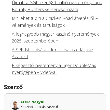
Újra itt a GGPoker $80 millió nyereményalapú
Bounty Hunters versenysorozata
Mit lehet tudni a Chicken Road átverésről –
vélemények és tanulságok
A legnagyobb magyar kaszinó nyeremények
2025. szeptemberében
A SPRIBE kihívások funkcióval is ellátja az
Aviator-t
Elképesztő nyeremény a Tiger DoubleMax
nyerőgépen – videóval!
Szerző
Attila Nagy
Kaszinó kutatási vezető