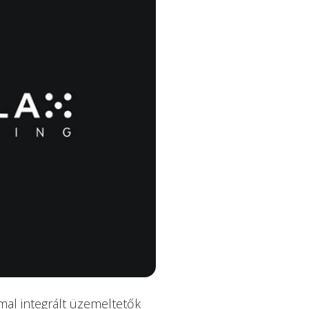
al integrált üzemeltetők