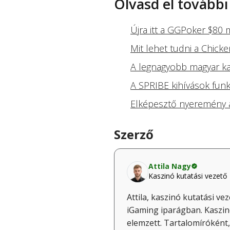
Olvasd el további 
Újra itt a GGPoker $80
Mit lehet tudni a Chick
A legnagyobb magyar k
A SPRIBE kihívások funkci
Elképesztő nyeremény a
Szerző
Attila Nagy
Kaszinó kutatási vezető
Attila, kaszinó kutatási ve
iGaming iparágban. Kaszinó
elemzett. Tartalomíróként