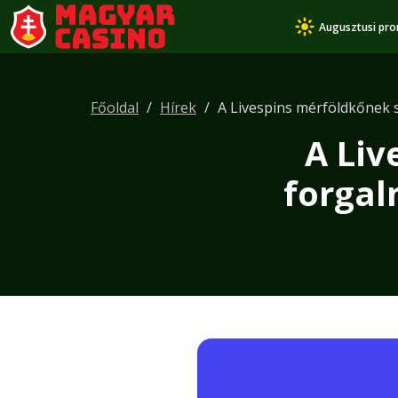
Augusztusi pr
Főoldal
Hírek
A Livespins mérföldkőnek 
A Liv
forgal