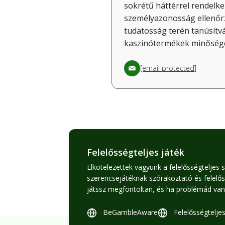
sokrétű háttérrel rendelke
személyazonosság ellenőrzé
tudatosság terén tanúsítvá
kaszinótermékek minőség
[email protected]
Felelősségteljes játék
Elkötelezettek vagyunk a felelősségteljes 
szerencsejátéknak szórakoztató és felelőss
játssz megfontoltan, és ha problémád van,
BeGambleAware
Felelősségtelje