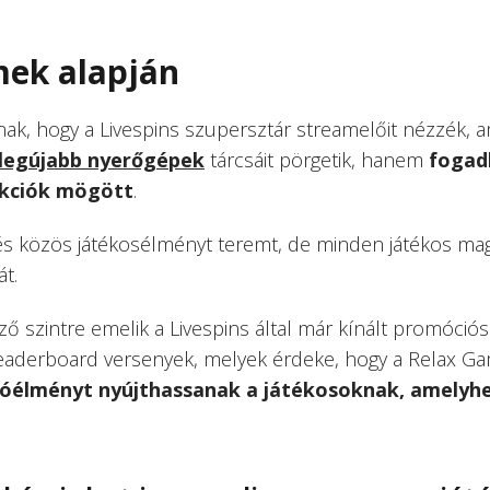
mek alapján
k, hogy a Livespins szupersztár streamelőit nézzék, am
legújabb nyerőgépek
tárcsáit pörgetik, hanem
fogad
akciók mögött
.
s közös játékosélményt teremt, de minden játékos maga 
t.
ző szintre emelik a Livespins által már kínált promóció
eaderboard versenyek, melyek érdeke, hogy a Relax Ga
óélményt nyújthassanak a játékosoknak, amelyhez 