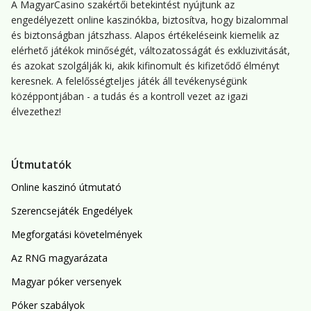
A MagyarCasino szakértői betekintést nyújtunk az
engedélyezett online kaszinókba, biztosítva, hogy bizalommal
és biztonságban játszhass. Alapos értékeléseink kiemelik az
elérhető játékok minőségét, változatosságát és exkluzivitását,
és azokat szolgálják ki, akik kifinomult és kifizetődő élményt
keresnek. A felelősségteljes játék áll tevékenységünk
középpontjában - a tudás és a kontroll vezet az igazi
élvezethez!
Útmutatók
Online kaszinó útmutató
Szerencsejáték Engedélyek
Megforgatási követelmények
Az RNG magyarázata
Magyar póker versenyek
Póker szabályok