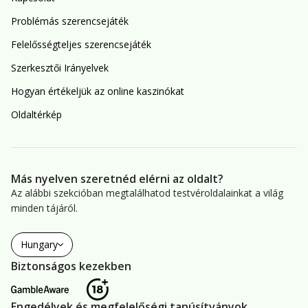
Problémás szerencsejáték
Felelősségteljes szerencsejáték
Szerkesztői Irányelvek
Hogyan értékeljük az online kaszinókat
Oldaltérkép
Más nyelven szeretnéd elérni az oldalt?
Az alábbi szekcióban megtalálhatod testvéroldalainkat a világ
minden tájáról.
Hungary
Biztonságos kezekben
Engedélyek és megfelelőségi tanúsítványok