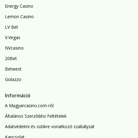
Energy Casino
Lemon Casino
LV Bet
V.Vegas
NVcasino
20Bet
Betwest
Golazzo
Információ
A Magyarcasino.com-ról
Általános Szerződési Feltételek
Adatvédelmi és sütikre vonatkozó szabályzat
Kapcsolat