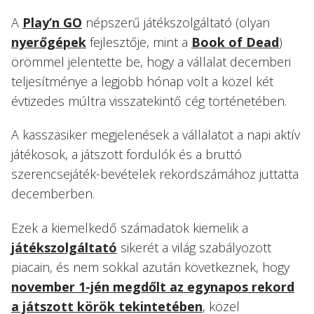
A
Play’n GO
népszerű játékszolgáltató (olyan
nyerőgépek
fejlesztője, mint a
Book of Dead
)
örömmel jelentette be, hogy a vállalat decemberi
teljesítménye a legjobb hónap volt a közel két
évtizedes múltra visszatekintő cég történetében.
A kasszasiker megjelenések a vállalatot a napi aktív
játékosok, a játszott fordulók és a bruttó
szerencsejáték-bevételek rekordszámához juttatta
decemberben.
Ezek a kiemelkedő számadatok kiemelik a
játékszolgáltató
sikerét a világ szabályozott
piacain, és nem sokkal azután következnek, hogy
november 1-jén megdőlt az egynapos rekord
a játszott körök tekintetében
, közel