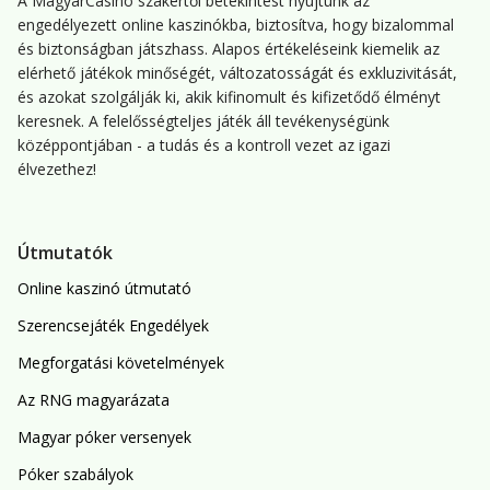
A MagyarCasino szakértői betekintést nyújtunk az
engedélyezett online kaszinókba, biztosítva, hogy bizalommal
és biztonságban játszhass. Alapos értékeléseink kiemelik az
elérhető játékok minőségét, változatosságát és exkluzivitását,
és azokat szolgálják ki, akik kifinomult és kifizetődő élményt
keresnek. A felelősségteljes játék áll tevékenységünk
középpontjában - a tudás és a kontroll vezet az igazi
élvezethez!
Útmutatók
Online kaszinó útmutató
Szerencsejáték Engedélyek
Megforgatási követelmények
Az RNG magyarázata
Magyar póker versenyek
Póker szabályok