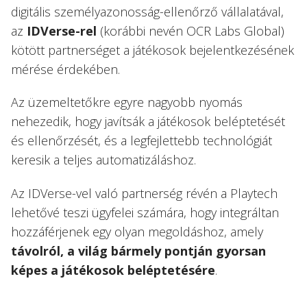
digitális személyazonosság-ellenőrző vállalatával,
az
IDVerse-rel
(korábbi nevén OCR Labs Global)
kötött partnerséget a játékosok bejelentkezésének
mérése érdekében.
Az üzemeltetőkre egyre nagyobb nyomás
nehezedik, hogy javítsák a játékosok beléptetését
és ellenőrzését, és a legfejlettebb technológiát
keresik a teljes automatizáláshoz.
Az IDVerse-vel való partnerség révén a Playtech
lehetővé teszi ügyfelei számára, hogy integráltan
hozzáférjenek egy olyan megoldáshoz, amely
távolról, a világ bármely pontján gyorsan
képes a játékosok beléptetésére
.