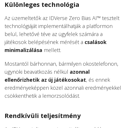
Különleges technológia
Az üzemeltetők az IDVerse Zero Bias AI™ tesztelt
technológiáját implementálhatják a platformon
belül, lehetővé téve az ügyfelek számára a
játékosok belépésének mérését a
csalások
minimalizálása
mellett.
Mostantól bárhonnan, bármilyen okostelefonon,
ügynöki beavatkozás nélkül
azonnal
ellenőrizhetik az új játékosokat
, és ennek
eredményeképpen közel azonnali eredményekkel
csökkenthetik a lemorzsolódást.
Rendkívüli teljesítmény