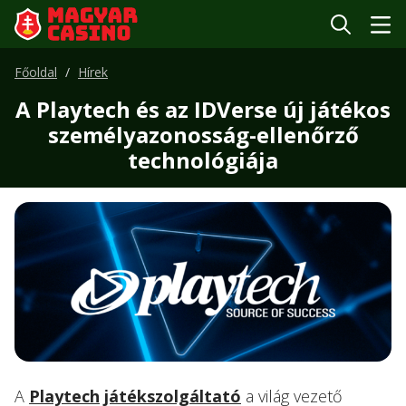
Főoldal
Hírek
A Playtech és az IDVerse új játékos
személyazonosság-ellenőrző
technológiája
A
Playtech
játékszolgáltató
a világ vezető