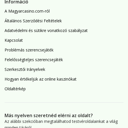
Információ
A Magyarcasino.com-ról
Általános Szerződési Feltételek
Adatvédelmi és sütikre vonatkozó szabályzat
Kapcsolat
Problémás szerencsejáték
Felelősségteljes szerencsejáték
Szerkesztői Irányelvek
Hogyan értékeljük az online kaszinókat
Oldaltérkép
Más nyelven szeretnéd elérni az oldalt?
Az alábbi szekcióban megtalálhatod testvéroldalainkat a világ
minden tájáról.