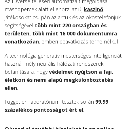
Az IDVerse teljesen automatizált megoldása
másodpercek alatt ellenőrzi az új
kaszinó
játékosokat csupán az arcuk és az okostelefonjuk
segítségével
több mint 220 országban és
területen, több mint 16 000 dokumentumra
vonatkozóan
, emberi beavatkozás terhe nélkül.
A technológia generatív mesterséges intelligenciát
használ mély neurális hálózati rendszerek
betanítására, hogy
védelmet nyújtson a faji,
életkori és nemi alapú megkülönböztetés
ellen
.
Független laboratóriumi tesztek során
99,99
százalékos pontosságot ért el
.