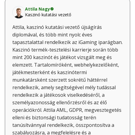
Attila Nagy
Kaszinó kutatási vezető
Attila, kaszinó kutatási vezető újságírás
diplomával, és több mint nyolc éves
tapasztalattal rendelkezik az iGaming iparágban.
Kaszinó termék-tesztelési karrierje során több
mint 200 kaszinót és játékot vizsgált meg és
elemzett. Tartalomíróként, webhelykezelőként,
játékmesterként és kaszinótermi
munkatársként szerzett sokrétű háttérrel
rendelkezik, amely segítségével mély tudással
rendelkezik a játékosok viselkedéséről, a
személyazonosság ellenőrzésről és az élő
operációkról. Attila AML, GDPR, megvesztegetés
elleni és biztonsági tudatosság terén
tanúsítvánnyal rendelkezik, összpontosítva a
szabályozásra, a megfelelésre és a