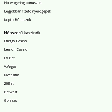
No wagering bónuszok
Legjobban fizető nyerőgépek
Kripto Bónuszok
Népszerű kaszinók
Energy Casino
Lemon Casino
LV Bet
V.Vegas
NVcasino
20Bet
Betwest
Golazzo