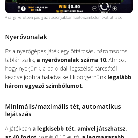
A sárga keretben pedig az alacsonyabban fizető szimbólumokat láthatod.
Nyerővonalak
Ez a nyerőgépes játék egy öttárcsás, háromsoros
táblán zajlik,
a nyerővonalak száma 10
. Ahhoz,
hogy nyerjünk, a baloldali legszélső tárcsától
kezdve jobbra haladva kell kipörgetnünk
legalább
három egyező szimbólumot
.
Minimális/maximális tét, automatikus
lejátszás
A játékban
a legkisebb tét, amivel játszhatsz,
az 40 forint
, vagyis 0,10 euró,
a legmagasabb