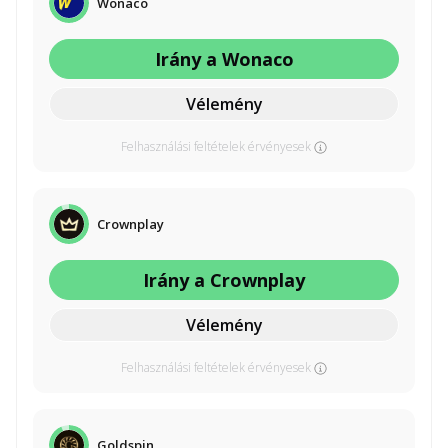
Wonaco
Irány a Wonaco
Vélemény
Felhasználási feltételek érvényesek
Crownplay
Irány a Crownplay
Vélemény
Felhasználási feltételek érvényesek
Goldspin