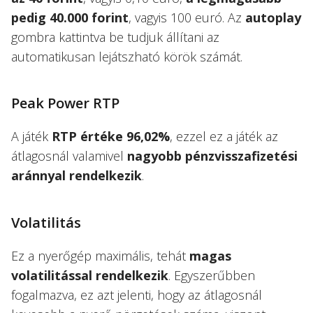
pedig 40.000 forint
, vagyis 100 euró. Az
autoplay
gombra kattintva be tudjuk állítani az
automatikusan lejátszható körök számát.
Peak Power RTP
A játék
RTP értéke 96,02%
, ezzel ez a játék az
átlagosnál valamivel
nagyobb pénzvisszafizetési
aránnyal rendelkezik
.
Volatilitás
Ez a nyerőgép maximális, tehát
magas
volatilitással rendelkezik
. Egyszerűbben
fogalmazva, ez azt jelenti, hogy az átlagosnál