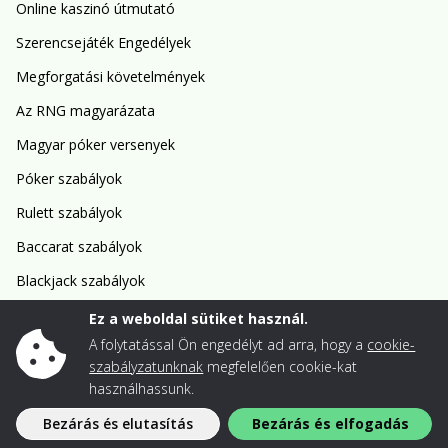
Online kaszinó útmutató
Szerencsejáték Engedélyek
Megforgatási követelmények
Az RNG magyarázata
Magyar póker versenyek
Póker szabályok
Rulett szabályok
Baccarat szabályok
Blackjack szabályok
Ez a weboldal sütiket használ.
Népszerű oldalak
A folytatással Ön engedélyt ad arra, hogy a
cookie-
Rulett szabályok
szabályzatunknak
megfelelően cookie-kat
használhassunk.
Befizetés nélküli bónuszok
Bezárás és elutasítás
Bezárás és elfogadás
Ingyenes pörgetések