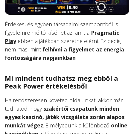
Érdekes, és egyben társadalmi szempontból is
figyelemre méltó kísérlet az, amit a
Pragmatic
Play
ebben a játékban szeretne elérni. Ez pedig
nem más, mint
felhívni a figyelmet az energia
fontosságára napjainkban
.
Mi mindent tudhatsz meg ebből a
Peak Power értékelésből
Ha rendszeresen követed oldalunkat, akkor már
tudhatod, hogy
szakértői csapatunk minden
egyes kaszinó, játék vizsgálata során alapos
munkát végez
. Elmélyedünk a különböző
online
kaszinókban
, játékokban, megvizsgáljuk a