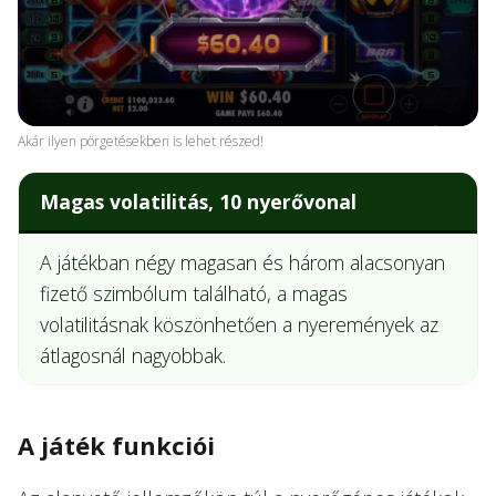
Akár ilyen pörgetésekben is lehet részed!
Magas volatilitás, 10 nyerővonal
A játékban négy magasan és három alacsonyan
fizető szimbólum található, a magas
volatilitásnak köszönhetően a nyeremények az
átlagosnál nagyobbak.
A játék funkciói