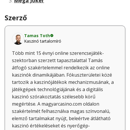
Mega Joker
Szerző
Tamas Toth
Kaszinó tartalomíró
Több mint 15 évnyi online szerencsejáték-
szektorban szerzett tapasztalattal Tamás
átfogó szakértelemmel rendelkezik az online
kaszinók dinamikájában. Fókuszterületei közé
tartozik a kaszinójátékok mechanizmusának, a
játékgépek technológiájának és a digitális
kaszinó szórakoztatás szélesebb körű
megértése. A magyarcasino.com oldalon
szakértelmét felhasználva magas színvonalú,
elemző tartalmakat nyújt, beleértve átlátható
kaszinó értékeléseket és nyerőgép-