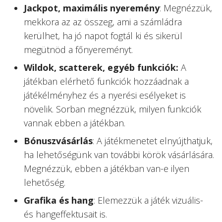
Jackpot, maximális nyeremény
: Megnézzük,
mekkora az az összeg, ami a számládra
kerülhet, ha jó napot fogtál ki és sikerül
megütnöd a főnyereményt.
Wildok, scatterek, egyéb funkciók:
A
játékban elérhető funkciók hozzáadnak a
játékélményhez és a nyerési esélyeket is
növelik. Sorban megnézzük, milyen funkciók
vannak ebben a játékban.
Bónuszvásárlás
: A játékmenetet elnyújthatjuk,
ha lehetőségünk van további körök vásárlására.
Megnézzük, ebben a játékban van-e ilyen
lehetőség.
Grafika és hang
: Elemezzük a játék vizuális-
és hangeffektusait is.