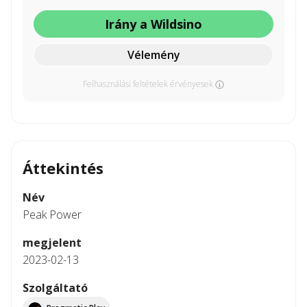
Irány a Wildsino
Vélemény
Felhasználási feltételek érvényesek
Áttekintés
Név
Peak Power
megjelent
2023-02-13
Szolgáltató