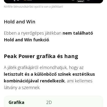
Kétféle bónuszvásárlási opció is van a játékban!
Hold and Win
Ebben a nyerőgépes játékban
nem található
Hold and Win funkció
.
Peak Power grafika és hang
A játék grafikájáról elmondhatjuk, hogy az
letisztult és a különböző színek esztétikus
kombinációjával rendelkezik
, ami kellemes
látvány a szemnek.
Grafika
2D