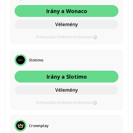
Irány a Wonaco
Vélemény
Felhasználási feltételek érvényesek
Slotimo
Irány a Slotimo
Vélemény
Felhasználási feltételek érvényesek
Crownplay