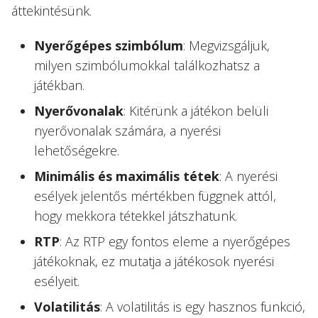
áttekintésünk.
Nyerőgépes szimbólum
: Megvizsgáljuk,
milyen szimbólumokkal találkozhatsz a
játékban.
Nyerővonalak
: Kitérünk a játékon belüli
nyerővonalak számára, a nyerési
lehetőségekre.
Minimális és maximális tétek
: A nyerési
esélyek jelentős mértékben függnek attól,
hogy mekkora tétekkel játszhatunk.
RTP
: Az RTP egy fontos eleme a nyerőgépes
játékoknak, ez mutatja a játékosok nyerési
esélyeit.
Volatilitás
: A volatilitás is egy hasznos funkció,