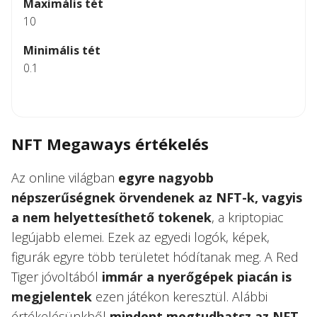
Maximális tét
10
Minimális tét
0.1
NFT Megaways értékelés
Az online világban
egyre nagyobb
népszerűségnek örvendenek az NFT-k, vagyis
a nem helyettesíthető tokenek
, a kriptopiac
legújabb elemei. Ezek az egyedi logók, képek,
figurák egyre több területet hódítanak meg. A Red
Tiger jóvoltából
immár a nyerőgépek piacán is
megjelentek
ezen játékon keresztül. Alábbi
értékelésünkből
mindent megtudhatsz az NFT