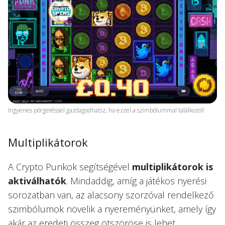
Ingyenes pörgetéssel gazdagodhatsz, ha ezzel a szimbólummal találkozol!
Multiplikátorok
A Crypto Punkok segítségével
multiplikátorok is
aktiválhatók
. Mindaddig, amíg a játékos nyerési
sorozatban van, az alacsony szorzóval rendelkező
szimbólumok növelik a nyereményünket, amely így
akár az eredeti összeg ötszöröse is lehet.