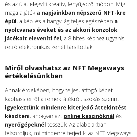
és az újat elegyíti kreatív, lenyűgöző módon. Míg
maga a játék
a napjainkban népszerű NFT-kre
épül
, a képi és a hangvilág teljes egészében
a
nyolcvanas éveket és az akkori konzolok
játékait eleveníti fel
, a 8 bites képhez ugyanis
retró elektronikus zenét társítottak.
Miről olvashatsz az NFT Megaways
értékelésünkben
Annak érdekében, hogy teljes, átfogó képet
kaphass erről a remek játékról, szokás szerint
igyekeztünk mindenre kiterjedő áttekintést
készíteni
, ahogyan azt
online kaszinóknál
és
nyerőgépeknél
tesszük. Az alábbiakban
felsoroljuk, mi mindenre terjed ki az NFT Megaways