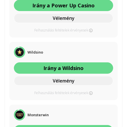
Irány a Power Up Casino
Vélemény
Felhasználási feltételek érvényesek
Wildsino
Irány a Wildsino
Vélemény
Felhasználási feltételek érvényesek
Monsterwin