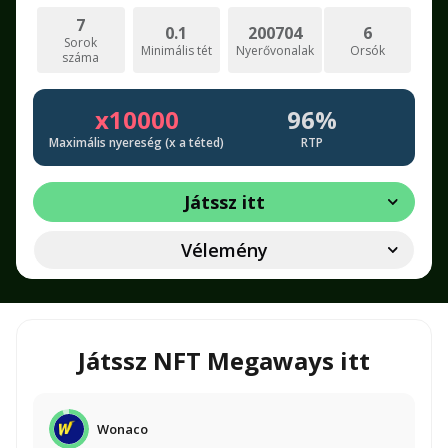
7
0.1
200704
6
Sorok
Minimális tét
Nyerővonalak
Orsók
száma
x10000
96%
Maximális nyereség (x a téted)
RTP
Játssz itt
Vélemény
Játssz NFT Megaways itt
Wonaco