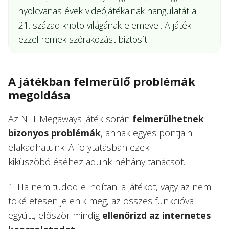
nyolcvanas évek videójátékainak hangulatát a
21. század kripto világának elemevel. A játék
ezzel remek szórakozást biztosít.
A játékban felmerülő problémák
megoldása
Az NFT Megaways játék során
felmerülhetnek
bizonyos problémák
, annak egyes pontjain
elakadhatunk. A folytatásban ezek
kiküszöböléséhez adunk néhány tanácsot.
1. Ha nem tudod elindítani a játékot, vagy az nem
tökéletesen jelenik meg, az összes funkcióval
együtt, először mindig
ellenőrizd az internetes