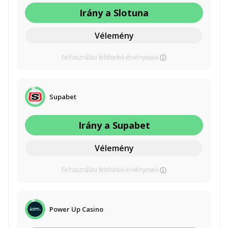
Irány a Slotuna
Vélemény
Felhasználási feltételek érvényesek
Supabet
Irány a Supabet
Vélemény
Felhasználási feltételek érvényesek
Power Up Casino