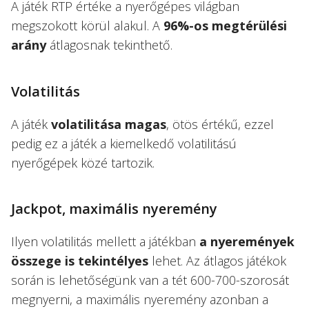
A játék RTP értéke a nyerőgépes világban
megszokott körül alakul. A
96%-os megtérülési
arány
átlagosnak tekinthető.
Volatilitás
A játék
volatilitása magas
, ötös értékű, ezzel
pedig ez a játék a kiemelkedő volatilitású
nyerőgépek közé tartozik.
Jackpot, maximális nyeremény
Ilyen volatilitás mellett a játékban
a nyeremények
összege is tekintélyes
lehet. Az átlagos játékok
során is lehetőségünk van a tét 600-700-szorosát
megnyerni, a maximális nyeremény azonban a