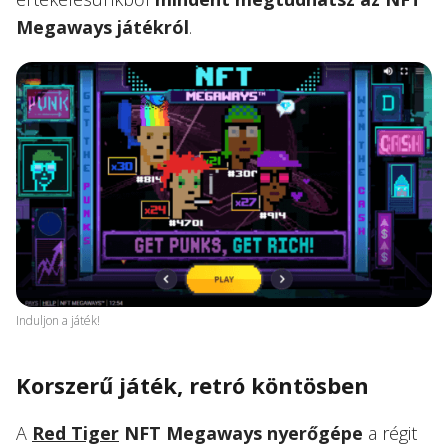
Megaways játékról
.
Induljon a játék!
Korszerű játék, retró köntösben
A
Red Tiger
NFT Megaways nyerőgépe
a régit