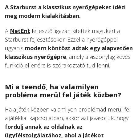
A Starburst a klasszikus nyerőgépeket idézi
meg modern kialakításban.
A
NetEnt
fejlesztői igazán kitettek magukért a
Starburst fejlesztésekor. Ezzel a nyerőgéppel
ugyanis
modern köntöst adtak egy alapvetően
klasszikus nyerőgépre
, amely a viszonylag kevés
funkció ellenére is szórakoztató tud lenni.
Mi a teendő, ha valamilyen
probléma merül fel játék közben?
Ha a játék közben valamilyen problémád merül fel
a játékkal kapcsolatban, akkor azt javasoljuk, hogy
fordulj annak az oldalnak az
ügyfélszolgálatához, ahol a játékot