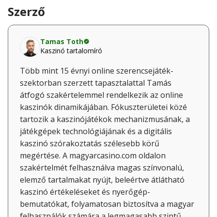
Szerző
Tamas Toth
Kaszinó tartalomíró
Több mint 15 évnyi online szerencsejáték-
szektorban szerzett tapasztalattal Tamás
átfogó szakértelemmel rendelkezik az online
kaszinók dinamikájában. Fókuszterületei közé
tartozik a kaszinójátékok mechanizmusának, a
játékgépek technológiájának és a digitális
kaszinó szórakoztatás szélesebb körű
megértése. A magyarcasino.com oldalon
szakértelmét felhasználva magas színvonalú,
elemző tartalmakat nyújt, beleértve átlátható
kaszinó értékeléseket és nyerőgép-
bemutatókat, folyamatosan biztosítva a magyar
felhasználók számára a legmagasabb szintű