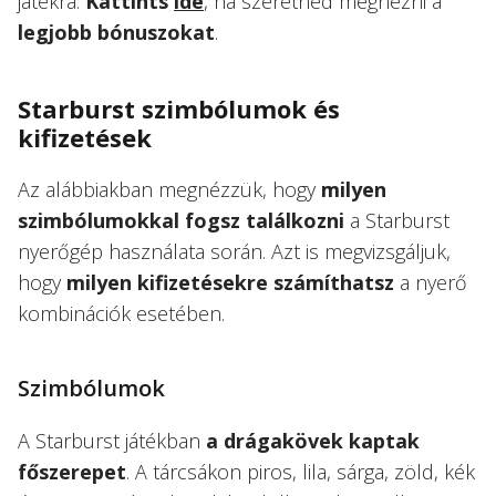
játékra.
Kattints
ide
, ha szeretnéd megnézni a
legjobb bónuszokat
.
Starburst szimbólumok és
kifizetések
Az alábbiakban megnézzük, hogy
milyen
szimbólumokkal fogsz találkozni
a Starburst
nyerőgép használata során. Azt is megvizsgáljuk,
hogy
milyen kifizetésekre számíthatsz
a nyerő
kombinációk esetében.
Szimbólumok
A Starburst játékban
a drágakövek kaptak
főszerepet
. A tárcsákon piros, lila, sárga, zöld, kék