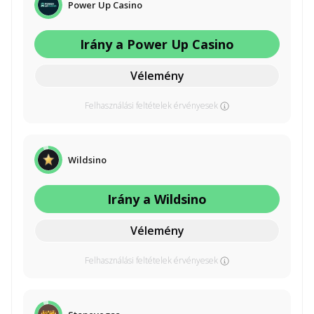
Power Up Casino
Irány a Power Up Casino
Vélemény
Felhasználási feltételek érvényesek
Wildsino
Irány a Wildsino
Vélemény
Felhasználási feltételek érvényesek