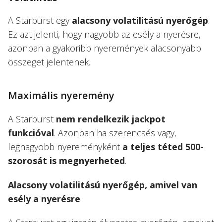
A Starburst egy
alacsony volatilitású nyerőgép
.
Ez azt jelenti, hogy nagyobb az esély a nyerésre,
azonban a gyakoribb nyeremények alacsonyabb
összeget jelentenek.
Maximális nyeremény
A Starburst
nem rendelkezik jackpot
funkcióval
. Azonban ha szerencsés vagy,
legnagyobb nyereményként
a teljes téted 500-
szorosát is megnyerheted
.
Alacsony volatilitású nyerőgép, amivel van
esély a nyerésre