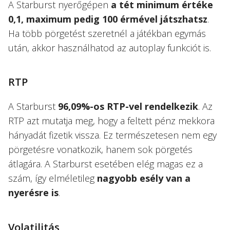
A Starburst nyerőgépen
a tét minimum értéke
0,1, maximum pedig 100 érmével játszhatsz
.
Ha több pörgetést szeretnél a játékban egymás
után, akkor használhatod az autoplay funkciót is.
RTP
A Starburst
96,09%-os RTP-vel rendelkezik
. Az
RTP azt mutatja meg, hogy a feltett pénz mekkora
hányadát fizetik vissza. Ez természetesen nem egy
pörgetésre vonatkozik, hanem sok pörgetés
átlagára. A Starburst esetében elég magas ez a
szám, így elméletileg
nagyobb esély van a
nyerésre is
.
Volatilitás