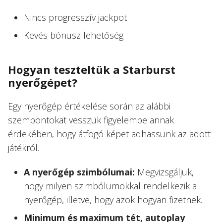
Nincs progresszív jackpot
Kevés bónusz lehetőség
Hogyan teszteltük a Starburst
nyerőgépet?
Egy nyerőgép értékelése során az alábbi
szempontokat vesszük figyelembe annak
érdekében, hogy átfogó képet adhassunk az adott
játékról.
A nyerőgép szimbólumai:
Megvizsgáljuk,
hogy milyen szimbólumokkal rendelkezik a
nyerőgép, illetve, hogy azok hogyan fizetnek.
Minimum és maximum tét, autoplay