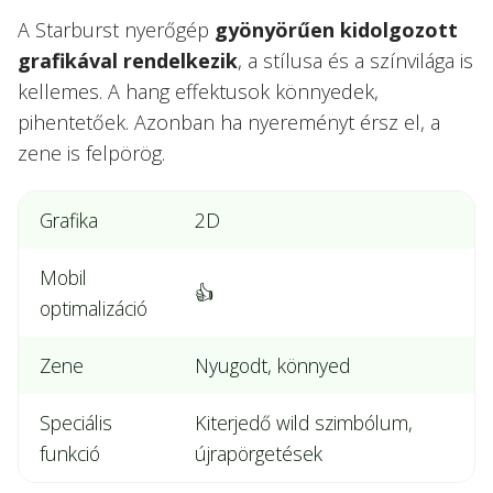
A Starburst nyerőgép
gyönyörűen kidolgozott
grafikával rendelkezik
, a stílusa és a színvilága is
kellemes. A hang effektusok könnyedek,
pihentetőek. Azonban ha nyereményt érsz el, a
zene is felpörög.
Grafika
2D
Mobil
👍
optimalizáció
Zene
Nyugodt, könnyed
Speciális
Kiterjedő wild szimbólum,
funkció
újrapörgetések