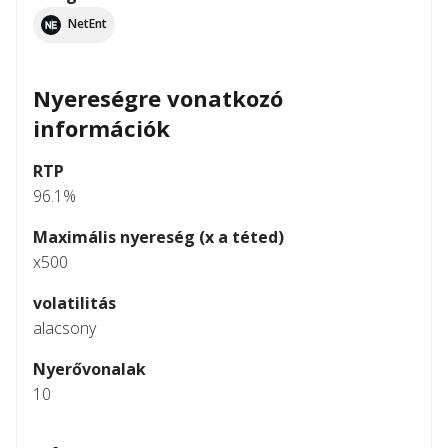
NetEnt
Nyereségre vonatkozó
információk
RTP
96.1%
Maximális nyereség (x a téted)
x500
volatilitás
alacsony
Nyerővonalak
10