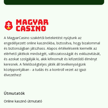
A MagyarCasino szakértői betekintést nyújtunk az
engedélyezett online kaszinókba, biztosítva, hogy bizalommal
és biztonságban játszhass. Alapos értékeléseink kiemelik az
elérhető játékok minőségét, változatosságát és exkluzivitását,
és azokat szolgálják ki, akik kifinomult és kifizetődő élményt
keresnek. A felelősségteljes játék áll tevékenységünk
középpontjában - a tudás és a kontroll vezet az igazi
élvezethez!
Útmutatók
Online kaszinó útmutató