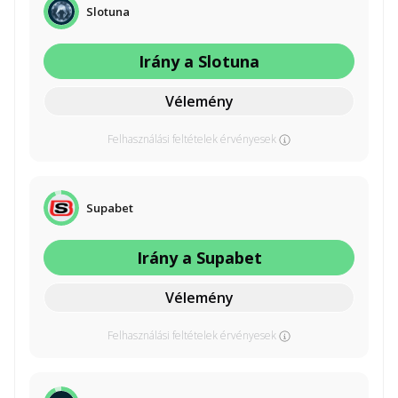
Slotuna
Irány a Slotuna
Vélemény
Felhasználási feltételek érvényesek
Supabet
Irány a Supabet
Vélemény
Felhasználási feltételek érvényesek