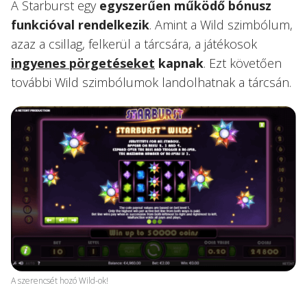
A Starburst egy
egyszerűen működő bónusz
funkcióval rendelkezik
. Amint a Wild szimbólum,
azaz a csillag, felkerül a tárcsára, a játékosok
ingyenes
pörgetéseket
kapnak
. Ezt követően
további Wild szimbólumok landolhatnak a tárcsán.
A szerencsét hozó Wild-ok!