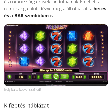
és narancssárga kövek landolhatnak. Emellett a
retro hangulatot idézve megtalálhatóak itt a
hetes
és a BAR szimbólum
is.
Melyik a te kedvenc színed?
Kifizetési táblázat