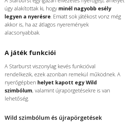
A Starburst egy igazán élvezetes nyerőgép, amelyet
úgy alakítottak ki, hogy
minél nagyobb esély
legyen a nyerésre
. Emiatt sok játékost vonz még
akkor is, ha az átlagos nyeremények
alacsonyabbak.
A játék funkciói
A Starburst viszonylag kevés funkcióval
rendelkezik, ezek azonban remekül működnek. A
nyerőgépben
helyet kapott egy Wild
szimbólum
, valamint újrapörgetésekre is van
lehetőség.
Wild szimbólum és újrapörgetések