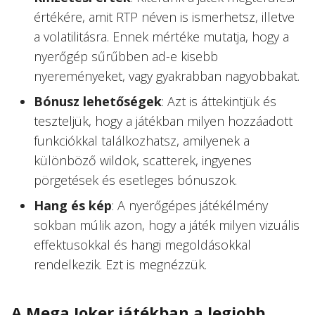
értékére, amit RTP néven is ismerhetsz, illetve
a volatilitásra. Ennek mértéke mutatja, hogy a
nyerőgép sűrűbben ad-e kisebb
nyereményeket, vagy gyakrabban nagyobbakat.
Bónusz lehetőségek
: Azt is áttekintjük és
teszteljük, hogy a játékban milyen hozzáadott
funkciókkal találkozhatsz, amilyenek a
különböző wildok, scatterek, ingyenes
pörgetések és esetleges bónuszok.
Hang és kép
: A nyerőgépes játékélmény
sokban múlik azon, hogy a játék milyen vizuális
effektusokkal és hangi megoldásokkal
rendelkezik. Ezt is megnézzük.
A Mega Joker játékban a legjobb