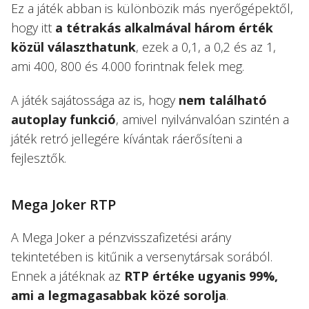
Ez a játék abban is különbözik más nyerőgépektől,
hogy itt
a tétrakás alkalmával három érték
közül választhatunk
, ezek a 0,1, a 0,2 és az 1,
ami 400, 800 és 4.000 forintnak felek meg.
A játék sajátossága az is, hogy
nem található
autoplay funkció
, amivel nyilvánvalóan szintén a
játék retró jellegére kívántak ráerősíteni a
fejlesztők.
Mega Joker RTP
A Mega Joker a pénzvisszafizetési arány
tekintetében is kitűnik a versenytársak sorából.
Ennek a játéknak az
RTP értéke ugyanis 99%,
ami a legmagasabbak közé sorolja
.