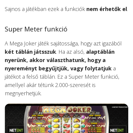
Sajnos a játékban ezek a funkciók
nem érhetők el
.
Super Meter funkció
A Mega Joker játék sajátossága, hogy azt igazából
két táblán játsszuk
. Ha az alsó,
alaptáblán
nyerünk, akkor választhatunk, hogy a
nyereményt begyűjtjük, vagy folytatjuk
a
játékot a felső táblán. Ez a Super Meter funkció,
amellyel akár tétünk 2.000-szeresét is
megnyerhetjük.