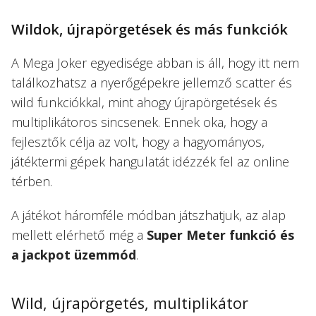
Wildok, újrapörgetések és más funkciók
A Mega Joker egyedisége abban is áll, hogy itt nem
találkozhatsz a nyerőgépekre jellemző scatter és
wild funkciókkal, mint ahogy újrapörgetések és
multiplikátoros sincsenek. Ennek oka, hogy a
fejlesztők célja az volt, hogy a hagyományos,
játéktermi gépek hangulatát idézzék fel az online
térben.
A játékot háromféle módban játszhatjuk, az alap
mellett elérhető még a
Super Meter funkció és
a jackpot üzemmód
.
Wild, újrapörgetés, multiplikátor