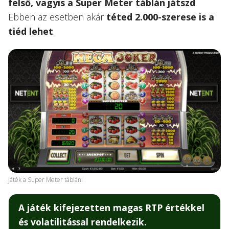
felső, vagyis a Super Meter táblán játszd
.
Ebben az esetben akár
téted 2.000-szerese is a
tiéd lehet
.
Játék a Super Meter táblán!
A játék kifejezetten magas RTP értékkel
és volatilitással rendelkezik.