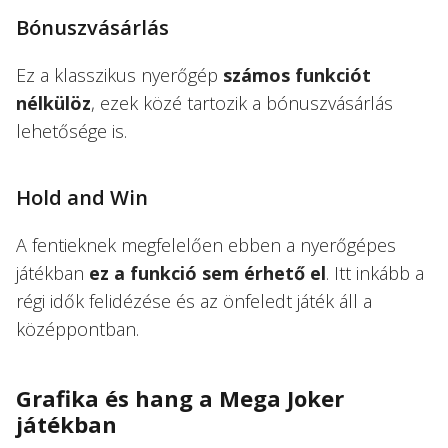
Bónuszvásárlás
Ez a klasszikus nyerőgép
számos funkciót
nélkülöz
, ezek közé tartozik a bónuszvásárlás
lehetősége is.
Hold and Win
A fentieknek megfelelően ebben a nyerőgépes
játékban
ez a funkció sem érhető el
. Itt inkább a
régi idők felidézése és az önfeledt játék áll a
középpontban.
Grafika és hang a Mega Joker
játékban