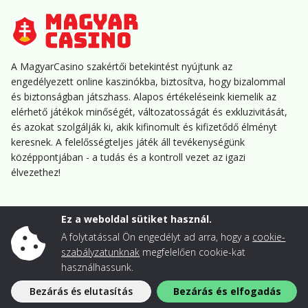
A MagyarCasino szakértői betekintést nyújtunk az
engedélyezett online kaszinókba, biztosítva, hogy bizalommal
és biztonságban játszhass. Alapos értékeléseink kiemelik az
elérhető játékok minőségét, változatosságát és exkluzivitását,
és azokat szolgálják ki, akik kifinomult és kifizetődő élményt
keresnek. A felelősségteljes játék áll tevékenységünk
középpontjában - a tudás és a kontroll vezet az igazi
élvezethez!
Ez a weboldal sütiket használ.
Útmutatók
A folytatással Ön engedélyt ad arra, hogy a
cookie-
Online kaszinó útmutató
szabályzatunknak
megfelelően cookie-kat
használhassunk.
Szerencsejáték Engedélyek
Bezárás és elutasítás
Bezárás és elfogadás
Megforgatási követelmények