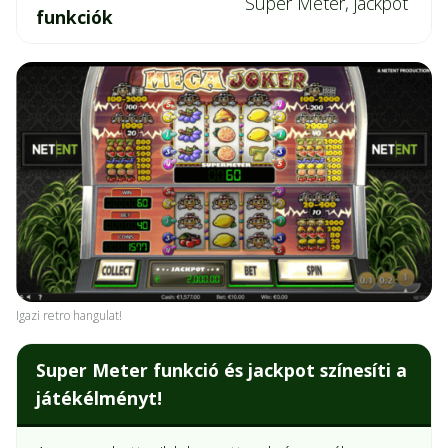
Super Meter, jackpot
funkciók
Igazi retro hangulat!
Super Meter funkció és jackpot színesíti a
játékélményt!