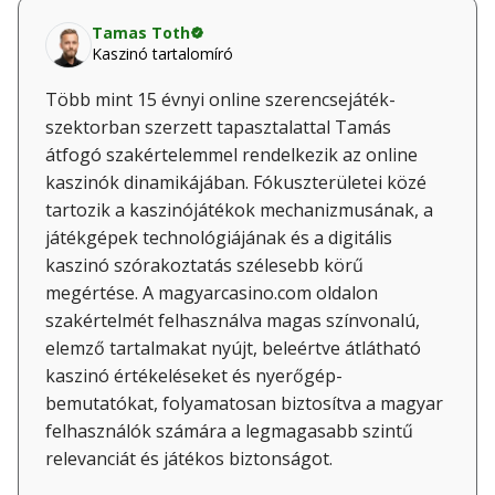
Tamas Toth
Kaszinó tartalomíró
Több mint 15 évnyi online szerencsejáték-
szektorban szerzett tapasztalattal Tamás
átfogó szakértelemmel rendelkezik az online
kaszinók dinamikájában. Fókuszterületei közé
tartozik a kaszinójátékok mechanizmusának, a
játékgépek technológiájának és a digitális
kaszinó szórakoztatás szélesebb körű
megértése. A magyarcasino.com oldalon
szakértelmét felhasználva magas színvonalú,
elemző tartalmakat nyújt, beleértve átlátható
kaszinó értékeléseket és nyerőgép-
bemutatókat, folyamatosan biztosítva a magyar
felhasználók számára a legmagasabb szintű
relevanciát és játékos biztonságot.