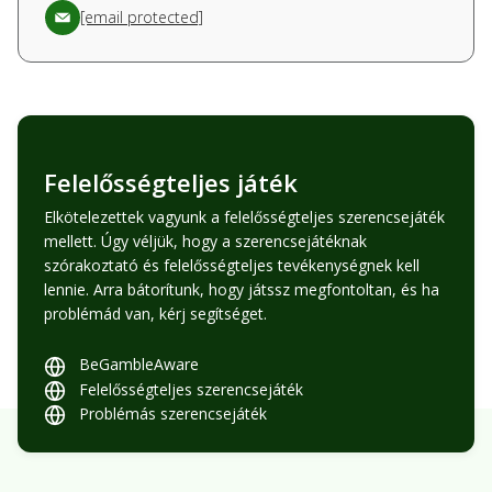
[email protected]
Felelősségteljes játék
Elkötelezettek vagyunk a felelősségteljes szerencsejáték
mellett. Úgy véljük, hogy a szerencsejátéknak
szórakoztató és felelősségteljes tevékenységnek kell
lennie. Arra bátorítunk, hogy játssz megfontoltan, és ha
problémád van, kérj segítséget.
BeGambleAware
Felelősségteljes szerencsejáték
Problémás szerencsejáték