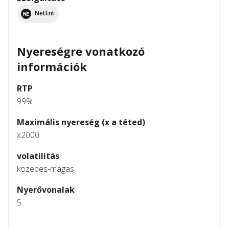
NetEnt
Nyereségre vonatkozó
információk
RTP
99%
Maximális nyereség (x a téted)
x2000
volatilitás
közepes-magas
Nyerővonalak
5