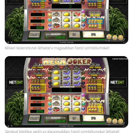
Kékkel bekeretezve láthatod a magasabban fizető szimbólumokat!
Sárgával kijelölve pedig az alacsonyabban fizető szimbólumokat láthatod!