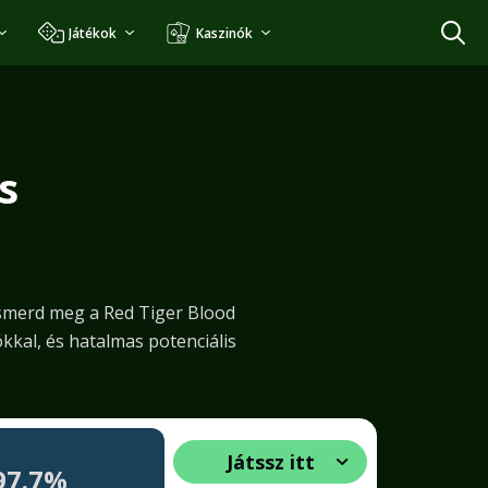
Játékok
Kaszinók
s
 Ismerd meg a Red Tiger Blood
kkal, és hatalmas potenciális
Játssz itt
97.7%