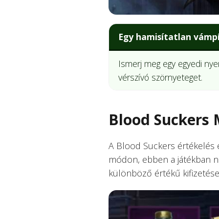
Egy hamisítatlan vámpí
Ismerj meg egy egyedi ny
vérszívó szörnyeteget.
Blood Suckers 
A Blood Suckers értékelés 
módon, ebben a játékban n
különböző értékű kifizetése