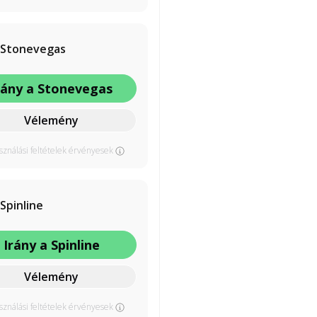
Stonevegas
rány a Stonevegas
Vélemény
sználási feltételek érvényesek
Spinline
Irány a Spinline
Vélemény
sználási feltételek érvényesek