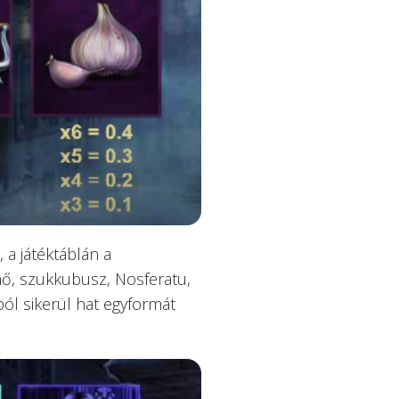
 a játéktáblán a
rnő, szukkubusz, Nosferatu,
ól sikerül hat egyformát