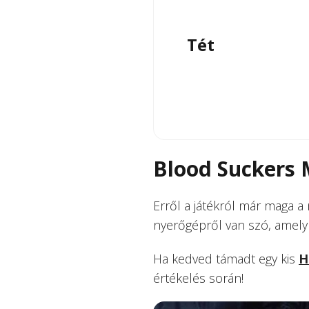
Tét
Blood Suckers 
Erről a játékról már maga a 
nyerőgépről van szó, amely 
Ha kedved támadt egy kis
H
értékelés során!