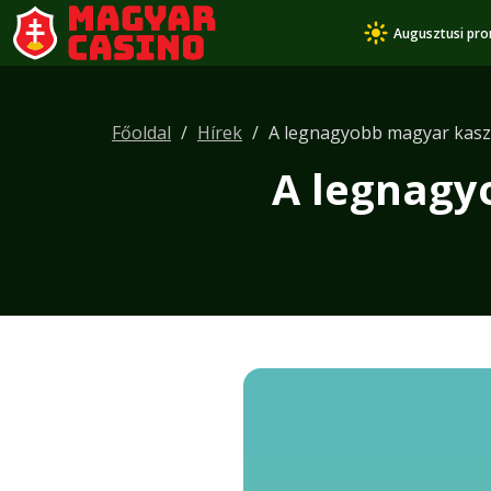
Augusztusi pr
Főoldal
Hírek
A legnagyobb magyar kas
A legnagy