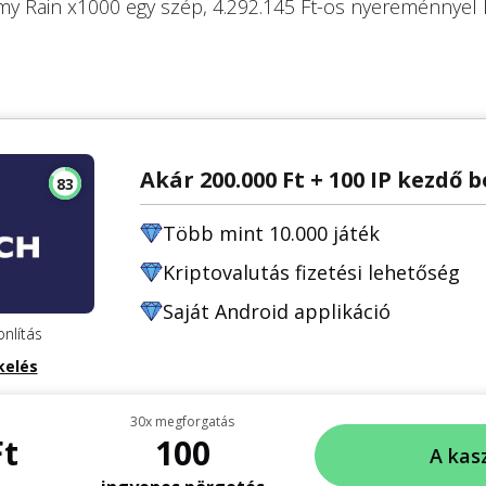
 Rain x1000 egy szép, 4.292.145 Ft-os nyereménnyel 
Akár 200.000 Ft + 100 IP kezdő 
83
Több mint 10.000 játék
Kriptovalutás fizetési lehetőség
Saját Android applikáció
nlítás
kelés
30x megforgatás
Ft
100
A kas