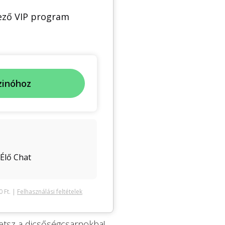
kező VIP program
zinóhoz
Élő Chat
 Ft. |
Felhasználási feltételek
hetsz a dicsőségcsarnokba!