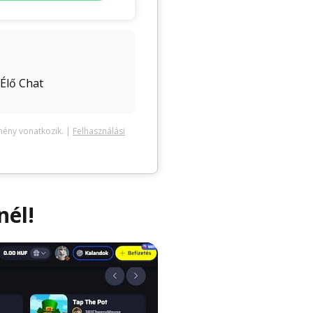
Élő Chat
mény vonatkozik. |
Felhasználási
él!