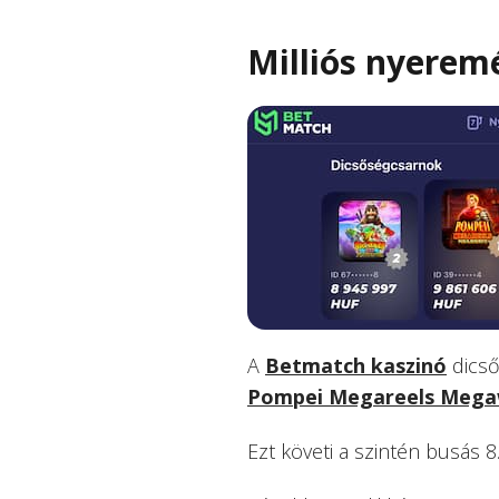
Milliós nyerem
A
Betmatch kaszinó
dicső
Pompei Megareels Mega
Ezt követi a szintén busás 8