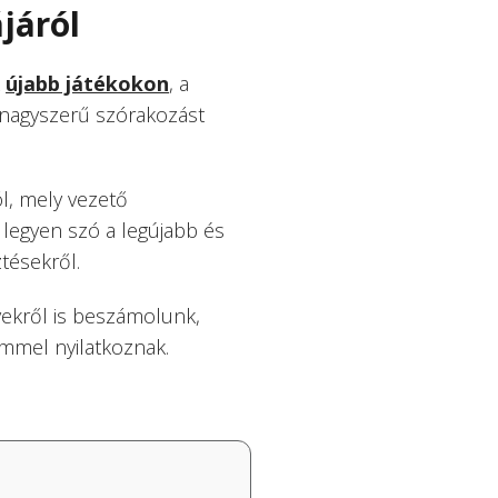
járól
k
újabb játékokon
, a
n nagyszerű szórakozást
l, mely vezető
, legyen szó a legújabb és
tésekről.
kről is beszámolunk,
ömmel nyilatkoznak.