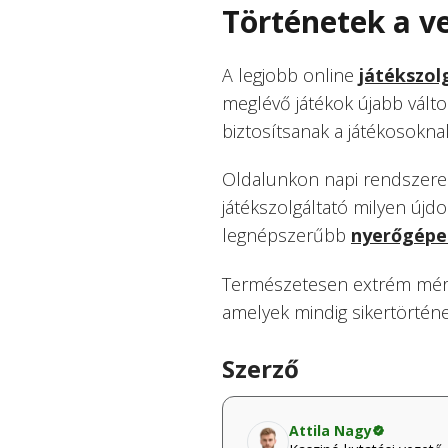
Történetek a ve
A legjobb online
játékszol
meglévő játékok újabb válto
biztosítsanak a játékosokna
Oldalunkon napi rendszeress
játékszolgáltató milyen újdo
legnépszerűbb
nyerőgépe
Természetesen extrém mér
amelyek mindig sikertörténe
Szerző
Attila Nagy