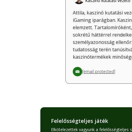
Kaszinó kutatási vezető
Attila, kaszinó kutatási ve
iGaming iparágban. Kaszinó
elemzett. Tartalomíróként
sokrétű háttérrel rendelke
személyazonosság ellenőrzé
tudatosság terén tanúsítvá
kaszinótermékek minőség
[email protected]
Felelősségteljes játék
Elkötelezettek vagyunk a felelősségteljes 