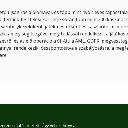
zető újságírás diplomával, és több mint nyolc éves tapasztala
 termék-tesztelési karrierje során több mint 200 kaszinót é
, webhelykezelőként, játékmesterként és kaszinótermi munk
zik, amely segítségével mély tudással rendelkezik a játékoso
sről és az élő operációkról. Attila AML, GDPR, megvesztege
nnyal rendelkezik, összpontosítva a szabályozásra, a megfe
ére.
szerencsejáték mellett. Úgy véljük, hogy a