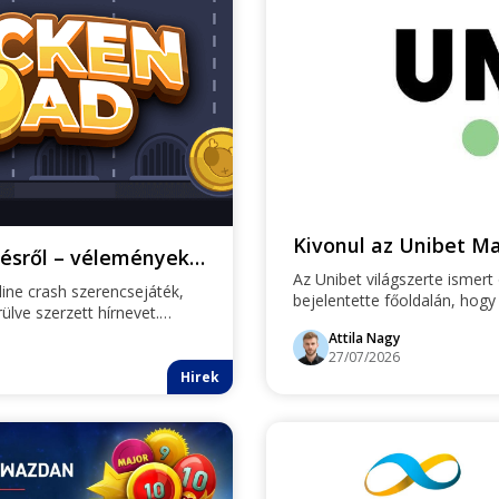
Kivonul az Unibet Ma
résről – vélemények
egyenlegedhez
Az Unibet világszerte ismert
line crash szerencsejáték,
bejelentette főoldalán, hog
lve szerzett hírnevet.
lehet új fiókot regisztráln...
Attila Nagy
27/07/2026
Hirek