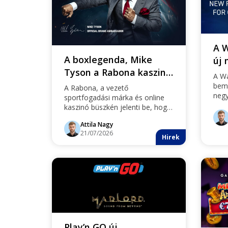
A W
A boxlegenda, Mike
új 
Tyson a Rabona kaszinó
meg
A Wa
új márkanagykövete
bemu
A Rabona, a vezető
neg
sportfogadási márka és online
ütem
kaszinó büszkén jelenti be, hogy
szol
a korábbi boxbajnok Mike Tyson
játé
Attila Nagy
lett a márka kizárólagos
21/07/2026
izga
nagykövete.
Hirek
Márkanagykövetként T...
Play’n GO új