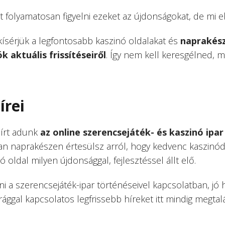
et folyamatosan figyelni ezeket az újdonságokat, de mi 
ísérjük a legfontosabb kaszinó oldalakat és
naprakész
k aktuális frissítéseiről
. Így nem kell keresgélned, m
írei
írt adunk
az online szerencsejáték- és kaszinó ipa
tosan naprakészen értesülsz arról, hogy kedvenc kaszinó
ó oldal milyen újdonsággal, fejlesztéssel állt elő.
i a szerencsejáték-ipar történéseivel kapcsolatban, jó h
rággal kapcsolatos legfrissebb híreket itt mindig megtal