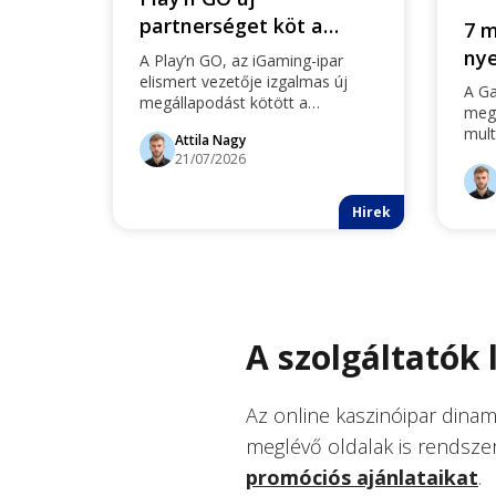
partnerséget köt a
7 m
MADLORD-dal
ny
A Play’n GO, az iGaming-ipar
elismert vezetője izgalmas új
Moo
A Ga
megállapodást kötött a
megk
MADLORD-dal, a
mult
Attila Nagy
szerencsejáték-ipar vezető
játé
21/07/2026
audiógyártó márkájával. A Play’n
az A
G...
Mool
Hirek
euró
A szolgáltatók 
Az online kaszinóipar dina
meglévő oldalak is rendszer
promóciós ajánlataikat
.