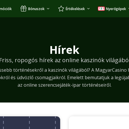
omóciók
Bónuszok
Értékelések
Nyerőgépek
Hírek
Friss, ropogós hírek az online kaszinók világábó
rissebb történésekről a kaszinók világából? A MagyarCasino
ókról és üdvözlő csomagjaikról. Emelett bemutatjuk a legú
az online szerencsejáték-ipar történéseiről.