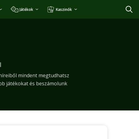
Játékok
Kaszinók
l
 híreiből mindent megtudhatsz
jabb játékokat és beszámolunk