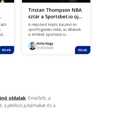
Tristan Thompson NBA
sztár a Sportsbet.io új
nagykövete
tató
A népszerű kripto kaszinó és
za
a
sportfogadási oldal, az általunk
iután
is értékelt Sportsbet.io
bejelentette, nem kisebb sztárt
Attila Nagy
ével
szerződtetett le nagyköveteként,
21/07/2026
mint az NBA bajnok Tr...
Hirek
Hirek
inó oldalak
. Emellett, a
t, a játékos jutalmakat és a