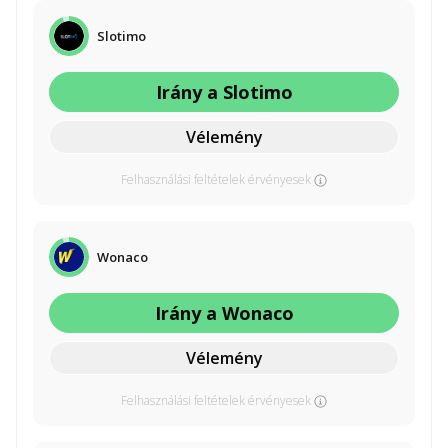
Slotimo
Irány a Slotimo
Vélemény
Felhasználási feltételek érvényesek
Wonaco
Irány a Wonaco
Vélemény
Felhasználási feltételek érvényesek