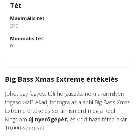
Tét
Maximális tét
375
Minimális tét
0.1
Big Bass Xmas Extreme értékelés
Jöhet egy fagyos, téli horgászás, nem akármilyen
fogásokkal? Akadj horogra az alábbi Big Bass Xmas
Extreme értékelés során, ismerd meg a Reel
Kingdom
új nyerőgépét
, és vidd haza téted akár
10.000-szeresét!