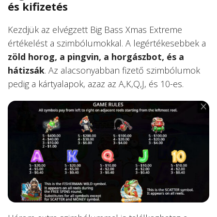
és kifizetés
Kezdjük az elvégzett Big Bass Xmas Extreme
értékelést a szimbólumokkal. A legértékesebbek a
zöld horog, a pingvin, a horgászbot, és a
hátizsák
. Az alacsonyabban fizető szimbólumok
pedig a kártyalapok, azaz az A,K,Q,J, és 10-es.