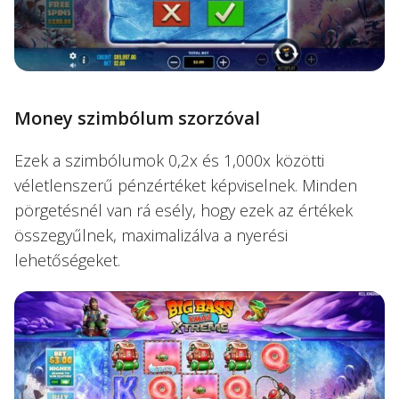
Money szimbólum szorzóval
Ezek a szimbólumok 0,2x és 1,000x közötti
véletlenszerű pénzértéket képviselnek. Minden
pörgetésnél van rá esély, hogy ezek az értékek
összegyűlnek, maximalizálva a nyerési
lehetőségeket.