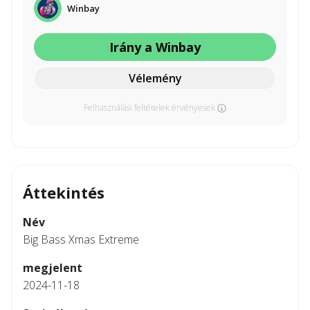
Winbay
Irány a Winbay
Vélemény
Felhasználási feltételek érvényesek
Áttekintés
Név
Big Bass Xmas Extreme
megjelent
2024-11-18