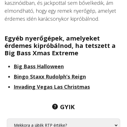
kaszinóidban, és jackpottal sem bővelkedik, ám
elmondható, hogy egy remek nyerőgép, amelyet
érdemes idén karácsonykor kipróbálnod.
Egyéb nyerőgépek, amelyeket
érdemes kipróbálnod, ha tetszett a
Big Bass Xmas Extreme
Big Bass Halloween
Bingo Staxx Rudolph’s Reign
Invading Vegas Las Christmas
GYIK
Mekkora a játék RTP értéke?