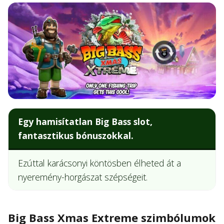
Egy hamisítatlan Big Bass slot,
fantasztikus bónuszokkal.
Ezúttal karácsonyi köntösben élheted át a
nyeremény-horgászat szépségeit.
Big Bass Xmas Extreme szimbólumok