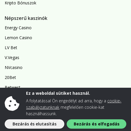
Kripto Bónuszok
Népszerű kaszinók
Energy Casino
Lemon Casino
LV Bet
V.Vegas
NVcasino
20Bet
Betwest
Ez a weboldal sütiket használ.
Golazzo
A folytatással Ön engedélyt ad arra, hogy a
cookie-
szabályzatunknak
megfelelően cookie-kat
Információ
használhassunk.
A Magyarcasino.com-ról
Bezárás és elutasítás
Bezárás és elfogadás