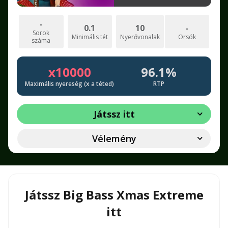
-
0.1
10
-
Sorok
Minimális tét
Nyerővonalak
Orsók
száma
x10000
96.1%
Maximális nyereség (x a téted)
RTP
Játssz itt
Vélemény
Játssz Big Bass Xmas Extreme
itt