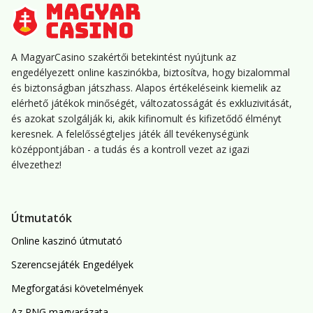
A MagyarCasino szakértői betekintést nyújtunk az
engedélyezett online kaszinókba, biztosítva, hogy bizalommal
és biztonságban játszhass. Alapos értékeléseink kiemelik az
elérhető játékok minőségét, változatosságát és exkluzivitását,
és azokat szolgálják ki, akik kifinomult és kifizetődő élményt
keresnek. A felelősségteljes játék áll tevékenységünk
középpontjában - a tudás és a kontroll vezet az igazi
élvezethez!
Útmutatók
Online kaszinó útmutató
Szerencsejáték Engedélyek
Megforgatási követelmények
Az RNG magyarázata