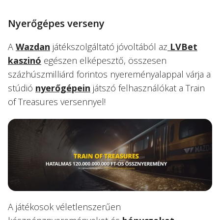
Nyerőgépes verseny
A
Wazdan
játékszolgáltató jóvoltából az
LVBet
kaszinó
egészen elképesztő, összesen
százhúszmilliárd forintos nyereményalappal várja a
stúdió
nyerőgépein
játszó felhasználókat a Train
of Treasures versennyel!
A játékosok véletlenszerűen