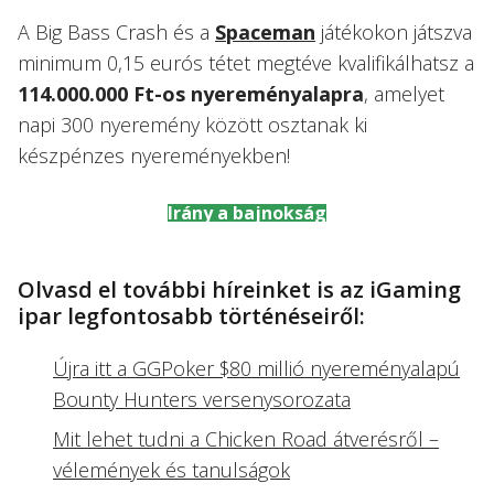
A Big Bass Crash és a
Spaceman
játékokon játszva
minimum 0,15 eurós tétet megtéve kvalifikálhatsz a
114.000.000 Ft-os nyereményalapra
, amelyet
napi 300 nyeremény között osztanak ki
készpénzes nyereményekben!
Irány a bajnokság
Olvasd el további híreinket is az iGaming
ipar legfontosabb történéseiről:
Újra itt a GGPoker $80 millió nyereményalapú
Bounty Hunters versenysorozata
Mit lehet tudni a Chicken Road átverésről –
vélemények és tanulságok