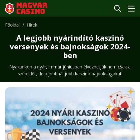
Főoldal
Hírek
A legjobb nyárindító kaszinó
versenyek és bajnokságok 2024-
ben
Nyakunkon a nyár, immár júniusban élvezhetjük nem csak a
szép időt, de a jobbnál jobb kaszinó bajnokságokat!