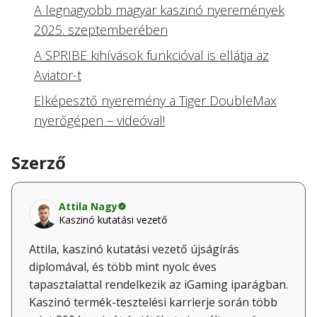
A legnagyobb magyar kaszinó nyeremények
2025. szeptemberében
A SPRIBE kihívások funkcióval is ellátja az
Aviator-t
Elképesztő nyeremény a Tiger DoubleMax
nyerőgépen – videóval!
Szerző
Attila Nagy
Kaszinó kutatási vezető
Attila, kaszinó kutatási vezető újságírás
diplomával, és több mint nyolc éves
tapasztalattal rendelkezik az iGaming iparágban.
Kaszinó termék-tesztelési karrierje során több