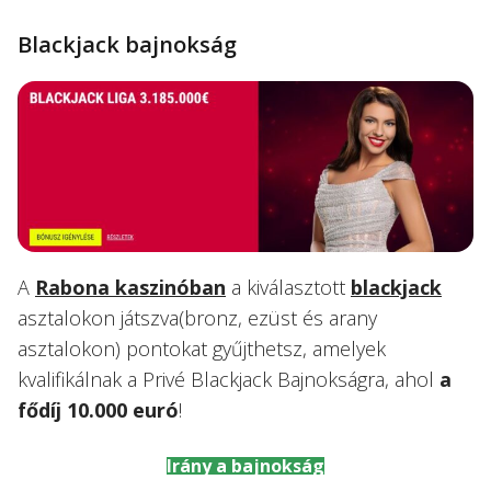
Blackjack bajnokság
A
Rabona kaszinóban
a kiválasztott
blackjack
asztalokon játszva(bronz, ezüst és arany
asztalokon) pontokat gyűjthetsz, amelyek
kvalifikálnak a Privé Blackjack Bajnokságra, ahol
a
fődíj 10.000 euró
!
Irány a bajnokság