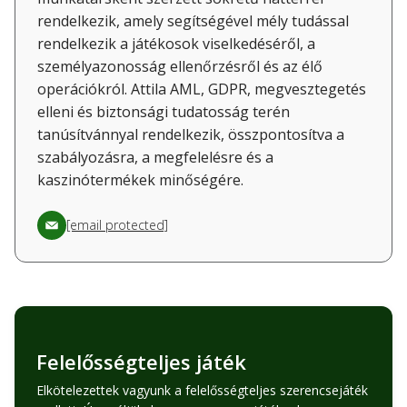
rendelkezik, amely segítségével mély tudással
rendelkezik a játékosok viselkedéséről, a
személyazonosság ellenőrzésről és az élő
operációkról. Attila AML, GDPR, megvesztegetés
elleni és biztonsági tudatosság terén
tanúsítvánnyal rendelkezik, összpontosítva a
szabályozásra, a megfelelésre és a
kaszinótermékek minőségére.
[email protected]
Felelősségteljes játék
Elkötelezettek vagyunk a felelősségteljes szerencsejáték