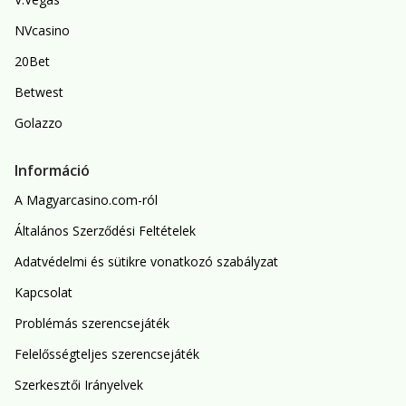
NVcasino
20Bet
Betwest
Golazzo
Információ
A Magyarcasino.com-ról
Általános Szerződési Feltételek
Adatvédelmi és sütikre vonatkozó szabályzat
Kapcsolat
Problémás szerencsejáték
Felelősségteljes szerencsejáték
Szerkesztői Irányelvek