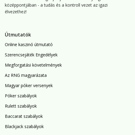
középpontjában - a tudás és a kontroll vezet az igazi
élvezethez!
Útmutatók
Online kaszinó útmutató
Szerencsejáték Engedélyek
Megforgatási követelmények
Az RNG magyarázata
Magyar póker versenyek
Póker szabályok
Rulett szabályok
Baccarat szabályok
Blackjack szabályok