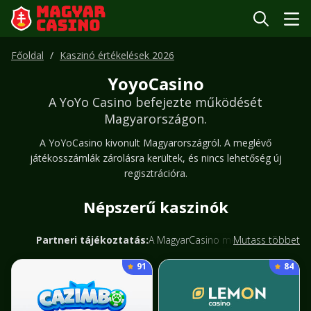
Főoldal
Kaszinó értékelések 2026
YoyoCasino
A YoYo Casino befejezte működését
Magyarországon.
A YoYoCasino kivonult Magyarországról. A meglévő
játékosszámlák zárolásra kerültek, és nincs lehetőség új
regisztrációra.
Népszerű kaszinók
Partneri tájékoztatás:
A MagyarCasino megbízható
Mutass többet
partnerekkel együttműködve kínálja neked a legjobb ajánlatokat
91
84
- az oldalunkon található linkek egy része affiliate link, ami azt
jelenti, hogy jutalékot kaphatunk, számodra külön költség nélkül.