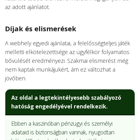
az adott ajánlatot.
Díjak és elismerések
A webhely egyedi ajánlatai, a felelősségteljes játék
melletti elkötelezettsége az ügyfélkör folyamatos
bővülését eredményezi. Szakmai elismerést még
nem kaptak munkájukért, ám ez változhat a
jövőben.
Az oldal a legtekintélyesebb szabályozó
hatóság engedélyével rendelkezik.
Ebben a kaszinóban pénzügyi és személyi
adataid is biztonságban vannak, nyugodtan