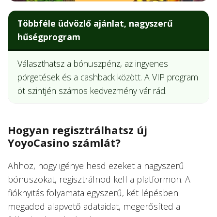
Többféle üdvözlő ajánlat, nagyszerű
hűségprogram
Választhatsz a bónuszpénz, az ingyenes
pörgetések és a cashback között. A VIP program
öt szintjén számos kedvezmény vár rád.
Hogyan regisztrálhatsz új
YoyoCasino számlát?
Ahhoz, hogy igényelhesd ezeket a nagyszerű
bónuszokat, regisztrálnod kell a platformon. A
fióknyitás folyamata egyszerű, két lépésben
megadod alapvető adataidat, megerősíted a