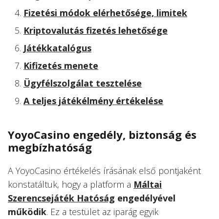
Fizetési módok elérhetősége, limitek
Kriptovalutás fizetés lehetősége
Játékkatalógus
Kifizetés menete
Ügyfélszolgálat tesztelése
A teljes játékélmény értékelése
YoyoCasino engedély, biztonság és
megbízhatóság
A YoyoCasino értékelés írásának első pontjaként
konstatáltuk, hogy a platform a
Máltai
Szerencsejáték Hatóság
engedélyével
működik
. Ez a testület az iparág egyik