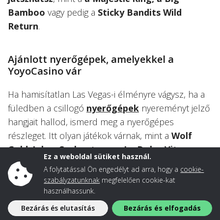
Bamboo
vagy pedig a
Sticky Bandits Wild
Return
.
Ajánlott nyerőgépek, amelyekkel a
YoyoCasino vár
Ha hamisítatlan Las Vegas-i élményre vágysz, ha a
füledben a csillogó
nyerőgépek
nyereményt jelző
hangjait hallod, ismerd meg a nyerőgépes
részleget. Itt olyan játékok várnak, mint a
Wolf
Gold
,
Joker Cashpot
vagy a
La Dolce Vita
Ez a weboldal sütiket használ.
Deluxe
.
A folytatással Ön engedélyt ad arra, hogy a
cookie-
szabályzatunknak
megfelelően cookie-kat
használhassunk.
Bezárás és elutasítás
Bezárás és elfogadás