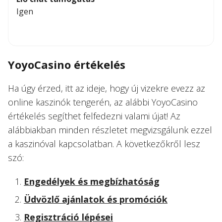
Igen
YoyoCasino értékelés
Ha úgy érzed, itt az ideje, hogy új vizekre evezz az
online kaszinók tengerén, az alábbi YoyoCasino
értékelés segíthet felfedezni valami újat! Az
alábbiakban minden részletet megvizsgálunk ezzel
a kaszinóval kapcsolatban. A következőkről lesz
szó:
Engedélyek és megbízhatóság
Üdvözlő ajánlatok és promóciók
Regisztráció lépései