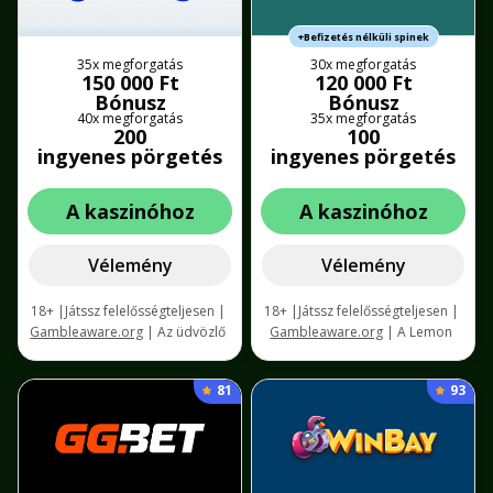
+Befizetés nélküli spinek
35x megforgatás
30x megforgatás
150 000 Ft
120 000 Ft
Bónusz
Bónusz
40x megforgatás
35x megforgatás
200
100
ingyenes pörgetés
ingyenes pörgetés
A kaszinóhoz
A kaszinóhoz
Vélemény
Vélemény
18+ |Játssz felelősségteljesen |
18+ |Játssz felelősségteljesen |
Gambleaware.org
| Az üdvözlő
Gambleaware.org
| A Lemon
ajánlathoz szükséges minimális
Casino üdvözlő ajánlatára 50x-
befizetés összege 6000 Ft. |
es megforgatási követelmény
81
93
Felhasználási feltételek
vonatkozik. |
Felhasználási
feltételek