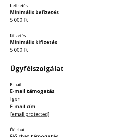
befizetés
Minimális befizetés
5 000 Ft
Kifizetés
Minimális kifizetés
5 000 Ft
Ügyfélszolgálat
E-mail
E-mail támogatás
Igen
E-mail cím
[email protected]
Élő chat
Élő chat támogatás