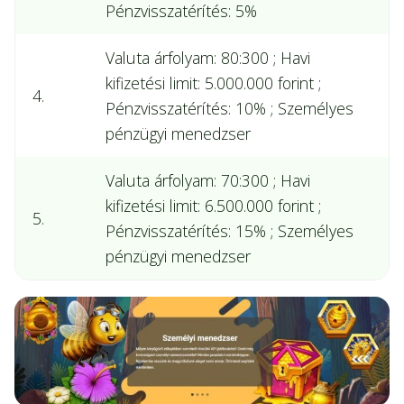
Pénzvisszatérítés: 5%
Valuta árfolyam: 80:300 ; Havi
kifizetési limit: 5.000.000 forint ;
4.
Pénzvisszatérítés: 10% ; Személyes
pénzügyi menedzser
Valuta árfolyam: 70:300 ; Havi
kifizetési limit: 6.500.000 forint ;
5.
Pénzvisszatérítés: 15% ; Személyes
pénzügyi menedzser