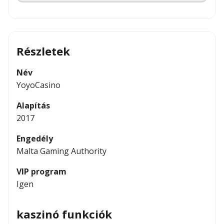
Részletek
Név
YoyoCasino
Alapítás
2017
Engedély
Malta Gaming Authority
VIP program
Igen
kaszinó funkciók