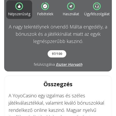
Népszerűség
Feltételek
Használat
Ügyfélszolgálat
A nagy tekintélynek örvendő Máltai engedély, a
bónuszok és a játékkínálat miatt az egyik
legnéspzerűbb kaszinó.
97/100
felülvizsgálva
Eszter Horvath
Összegzés
A YoyoCasino egy izgalmas és széles
játékválasztékkal, valamint kiváló bónuszokkal
rendelkező online kaszinó. Magyar nyelvű