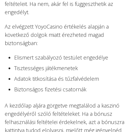
feltételeit. Ha nem, akár fel is függeszthetik az
engedélyt.
Az elvégzett YoyoCasino értékelés alapján a
következő dolgok miatt érezheted magad
biztonságban:
Elismert szabályozó testület engedélye
Tisztességes játékmenetek
Adatok titkosítása és tűzfalvédelem
Biztonságos fizetési csatornák
A kezdőlap aljára görgetve megtalálod a kaszinó
engedélyéről szóló feltételeket. Ha a bónusz
felhasználási feltételei érdekelnek, azt a bónuszra
kattintva tudod elolvasni, mielőtt még igényelnéd