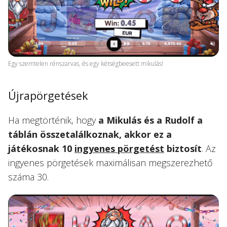
Egy szemtelen rénszarvas, és egy kétségbeesett mikulás!
Újrapörgetések
Ha megtörténik, hogy
a Mikulás és a Rudolf a
táblán összetalálkoznak, akkor ez a
játékosnak 10
ingyenes pörgetést
biztosít
. Az
ingyenes pörgetések maximálisan megszerezhető
száma 30.