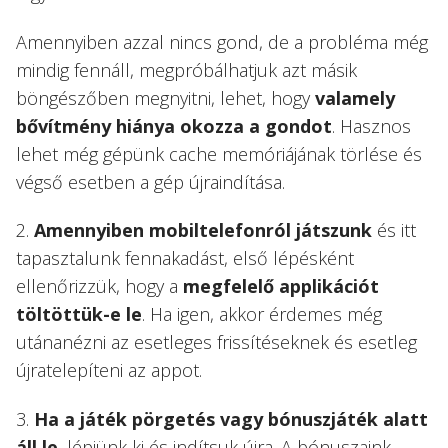
Amennyiben azzal nincs gond, de a probléma még
mindig fennáll, megpróbálhatjuk azt másik
böngészőben megnyitni, lehet, hogy
valamely
bővítmény hiánya okozza a gondot
. Hasznos
lehet még gépünk cache memóriájának törlése és
végső esetben a gép újraindítása.
2.
Amennyiben mobiltelefonról játszunk
és itt
tapasztalunk fennakadást, első lépésként
ellenőrizzük, hogy a
megfelelő applikációt
töltöttük-e le
. Ha igen, akkor érdemes még
utánanézni az esetleges frissítéseknek és esetleg
újratelepíteni az appot.
3.
Ha a játék pörgetés vagy bónuszjáték alatt
áll le
, lépjünk ki és indítsuk újra. A bónuszaink