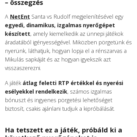
– összegzés
A
NetEnt
Santa vs Rudolf megjelenítésével egy
egyedi, dinamikus, izgalmas nyerőgépet
készített
, amely kiemelkedik az ünnepi játékok
áradatából igényességével. Miközben pörgetünk és
nyerünk, láthatjuk, hogyan lopja el a rénszarvas a
Mikulás sapkáját és az hogyan igyekszik azt
visszaszerezni.
A játék
átlag feletti RTP értékkel és nyerési
esélyekkel rendelkezik
, számos izgalmas
bónuszt és ingyenes pörgetési lehetőséget
biztosít, csakis ajánlani tudjuk a kipróbálását.
Ha tetszett ez a játék, próbáld ki a