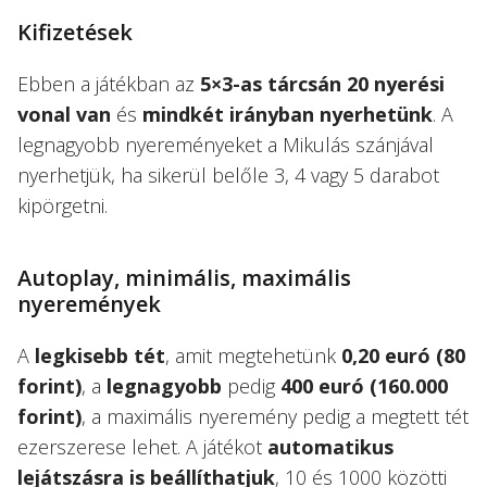
Kifizetések
Ebben a játékban az
5×3-as tárcsán 20 nyerési
vonal van
és
mindkét irányban nyerhetünk
. A
legnagyobb nyereményeket a Mikulás szánjával
nyerhetjük, ha sikerül belőle 3, 4 vagy 5 darabot
kipörgetni.
Autoplay, minimális, maximális
nyeremények
A
legkisebb tét
, amit megtehetünk
0,20 euró (80
forint)
, a
legnagyobb
pedig
400 euró (160.000
forint)
, a maximális nyeremény pedig a megtett tét
ezerszerese lehet. A játékot
automatikus
lejátszásra is beállíthatjuk
, 10 és 1000 közötti