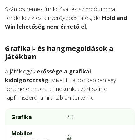
Számos remek funkcióval és szimbólummal
rendelkezik ez a nyerőgépes játék, de
Hold and
Win lehetőség nem érhető el
.
Grafikai- és hangmegoldások a
játékban
A játék egyik
erőssége a grafikai
kidolgozottság
. Mivel tulajdonképpen egy
történetet mond el nekünk, ezért szinte
rajzfilmszerű, ami a táblán történik.
Grafika
2D
Mobilos
👍