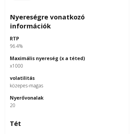
Nyereségre vonatkozó
információk
RTP
96.4%
Maximális nyereség (x a téted)
x1000
volatilitás
közepes-magas
Nyerővonalak
20
Tét