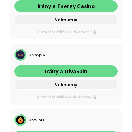
Irány a Energy Casino
Vélemény
Felhasználási feltételek érvényesek
DivaSpin
Irány a DivaSpin
Vélemény
Felhasználási feltételek érvényesek
HotSlots