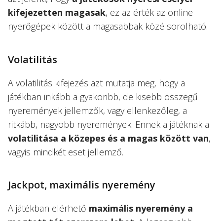
kifejezetten magasak
, ez az érték az online
nyerőgépek között a magasabbak közé sorolható.
Volatilitás
A volatilitás kifejezés azt mutatja meg, hogy a
játékban inkább a gyakoribb, de kisebb összegű
nyeremények jellemzők, vagy ellenkezőleg, a
ritkább, nagyobb nyeremények. Ennek a játéknak a
volatilitása a közepes és a magas között van
,
vagyis mindkét eset jellemző.
Jackpot, maximális nyeremény
A játékban elérhető
maximális nyeremény a