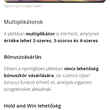
Vajon ki nyeri a végső csatát?
Multiplikátorok
A játékban
multiplikátor
is elérhető, amelynek
értéke lehet 2-szeres, 3-szoros és 4-szeres
.
Bónuszvásárlás
Ebben a nyerőgépes játékban
nincs lehetőség
bónuszkör vásárlására
, de számos olyan
bónusz funkció érhető el, amelyek ingyenes
pörgetéseket aktiválnak.
Hold and Win lehetőség