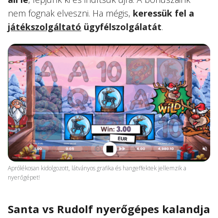
nem fognak elveszni. Ha mégis,
keressük fel a
játékszolgáltató
ügyfélszolgálatát
.
Aprólékosan kidolgozott, látványos grafika és hangeffektek jellemzik a
nyerőgépet!
Santa vs Rudolf nyerőgépes kalandja