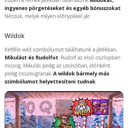
Ebben a remek játékban találhatunk
wildokat,
ingyenes pörgetéseket és egyéb bónuszokat
.
Nézzük, melyik milyen előnyökkel jár.
Wildok
Kétféle wild szimbólumot találhatunk a játékban,
Mikulást és Rudolfot
. Rudolf az első oszlopban
mozog, Mikulás pedig az utolsóban, időnként
pedig összeugranak.
A wildok bármely más
szimbólumot helyettesíteni tudnak
.