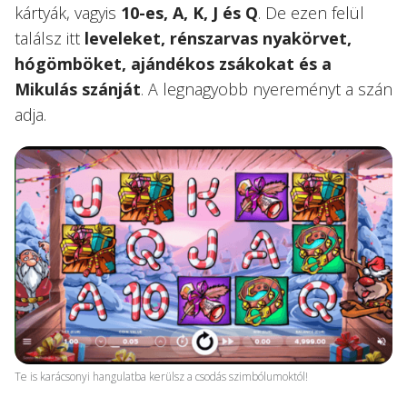
kártyák, vagyis
10-es, A, K, J és Q
. De ezen felül
találsz itt
leveleket, rénszarvas nyakörvet,
hógömböket, ajándékos zsákokat és a
Mikulás szánját
. A legnagyobb nyereményt a szán
adja.
Te is karácsonyi hangulatba kerülsz a csodás szimbólumoktól!