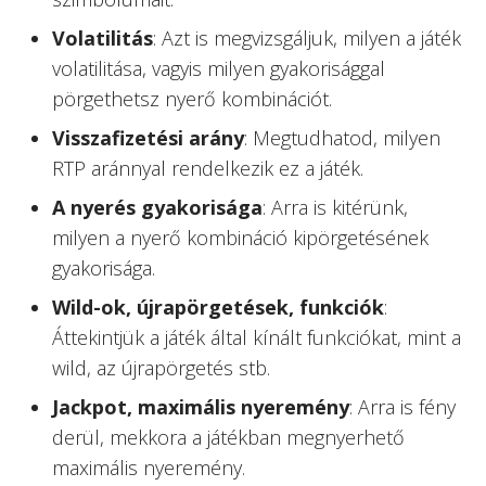
Volatilitás
: Azt is megvizsgáljuk, milyen a játék
volatilitása, vagyis milyen gyakorisággal
pörgethetsz nyerő kombinációt.
Visszafizetési arány
: Megtudhatod, milyen
RTP aránnyal rendelkezik ez a játék.
A nyerés gyakorisága
: Arra is kitérünk,
milyen a nyerő kombináció kipörgetésének
gyakorisága.
Wild-ok, újrapörgetések, funkciók
:
Áttekintjük a játék által kínált funkciókat, mint a
wild, az újrapörgetés stb.
Jackpot, maximális nyeremény
: Arra is fény
derül, mekkora a játékban megnyerhető
maximális nyeremény.