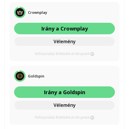
Crownplay
Irány a Crownplay
Vélemény
Felhasználási feltételek érvényesek
Goldspin
Irány a Goldspin
Vélemény
Felhasználási feltételek érvényesek