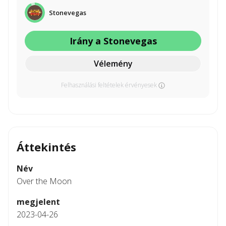
Stonevegas
Irány a Stonevegas
Vélemény
Felhasználási feltételek érvényesek
Áttekintés
Név
Over the Moon
megjelent
2023-04-26