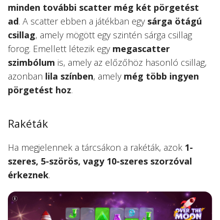
minden további scatter még két pörgetést
ad
. A scatter ebben a játékban egy
sárga ötágú
csillag
, amely mögött egy szintén sárga csillag
forog. Emellett létezik egy
megascatter
szimbólum
is, amely az előzőhöz hasonló csillag,
azonban
lila színben
, amely
még több ingyen
pörgetést hoz
.
Rakéták
Ha megjelennek a tárcsákon a rakéták, azok
1-
szeres, 5-szörös, vagy 10-szeres szorzóval
érkeznek
.