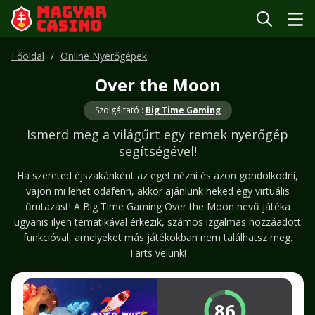
Főoldal
Online Nyerőgépek
Over the Moon
Szolgáltató :
Big Time Gaming
Ismerd meg a világűrt egy remek nyerőgép
segítségével!
Ha szereted éjszakánként az eget nézni és azon gondolkodni,
vajon mi lehet odafenn, akkor ajánlunk neked egy virtuális
űrutazást! A Big Time Gaming Over the Moon nevű játéka
ugyanis ilyen tematikával érkezik, számos izgalmas hozzáadott
funkcióval, amelyeket más játékokban nem találhatsz meg.
Tarts velünk!
86