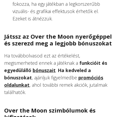
fokozza, ha egy játékban a legkorszerűbb
vizuális- és grafikai effektusok érhetők el.
Ezeket is átnézzük.
Játssz az Over the Moon nyerőgéppel
és szerezd meg a legjobb bónuszokat
Ha továbbolvasod ezt az értékelést,
megismerheted ennek a játéknak a
funkcióit és
egyedülálló
bónuszait
.
Ha kedveled a
bónuszokat
, ajánljuk figyelmedbe
promóciós
oldalunkat
, ahol további remek akciók, jutalmak
találhatók.
Over the Moon szimbólumok és
kifizetések