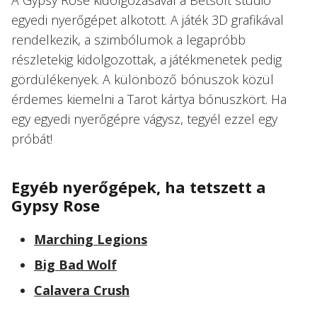
egyedi nyerőgépet alkotott. A játék 3D grafikával
rendelkezik, a szimbólumok a legapróbb
részletekig kidolgozottak, a játékmenetek pedig
gördülékenyek. A különböző bónuszok közül
érdemes kiemelni a Tarot kártya bónuszkört. Ha
egy egyedi nyerőgépre vágysz, tegyél ezzel egy
próbát!
Egyéb nyerőgépek, ha tetszett a
Gypsy Rose
Marching Legions
Big Bad Wolf
Calavera Crush