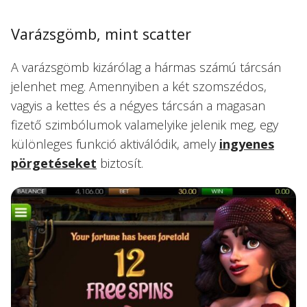
Varázsgömb, mint scatter
A varázsgömb kizárólag a hármas számú tárcsán
jelenhet meg. Amennyiben a két szomszédos,
vagyis a kettes és a négyes tárcsán a magasan
fizető szimbólumok valamelyike jelenik meg, egy
különleges funkció aktiválódik, amely
ingyenes
pörgetéseket
biztosít.