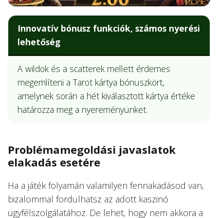
Innovatív bónusz funkciók, számos nyerési
lehetőség
A wildok és a scatterek mellett érdemes
megemlíteni a Tarot kártya bónuszkört,
amelynek során a hét kiválasztott kártya értéke
határozza meg a nyereményünket.
Problémamegoldási javaslatok
elakadás esetére
Ha a játék folyamán valamilyen fennakadásod van,
bizalommal fordulhatsz az adott kaszinó
ügyfélszolgálatához. De lehet, hogy nem akkora a