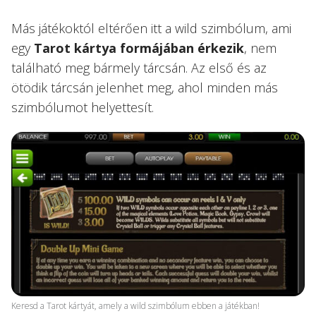
Más játékoktól eltérően itt a wild szimbólum, ami
egy
Tarot kártya formájában érkezik
, nem
található meg bármely tárcsán. Az első és az
ötödik tárcsán jelenhet meg, ahol minden más
szimbólumot helyettesít.
Keresd a Tarot kártyát, amely a wild szimbólum ebben a játékban!