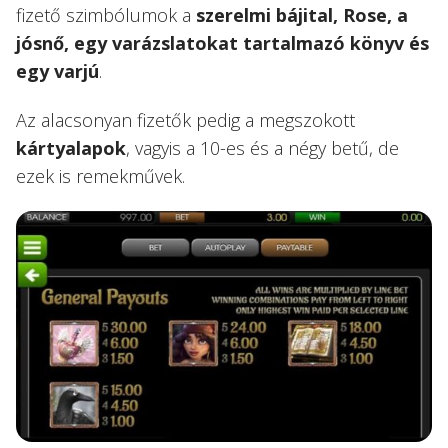
fizető szimbólumok a
szerelmi bájital, Rose, a
jósnő, egy varázslatokat tartalmazó könyv és
egy varjú
.
Az alacsonyan fizetők pedig a megszokott
kártyalapok
, vagyis a 10-es és a négy betű, de
ezek is remekművek.