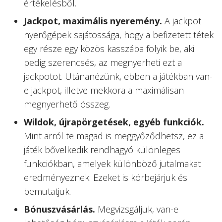
értékelésből.
Jackpot, maximális nyeremény.
A jackpot
nyerőgépek sajátossága, hogy a befizetett tétek
egy része egy közös kasszába folyik be, aki
pedig szerencsés, az megnyerheti ezt a
jackpotot. Utánanézünk, ebben a játékban van-
e jackpot, illetve mekkora a maximálisan
megnyerhető összeg.
Wildok, újrapörgetések, egyéb funkciók.
Mint arról te magad is meggyőződhetsz, ez a
játék bővelkedik rendhagyó különleges
funkciókban, amelyek különböző jutalmakat
eredményeznek. Ezeket is körbejárjuk és
bemutatjuk.
Bónuszvásárlás.
Megvizsgáljuk, van-e