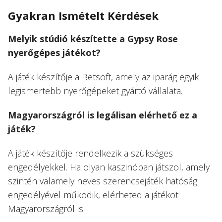
Gyakran Ismételt Kérdések
Melyik stúdió készítette a Gypsy Rose
nyerőgépes játékot?
A játék készítője a Betsoft, amely az iparág egyik
legismertebb nyerőgépeket gyártó vállalata.
Magyarországról is legálisan elérhető ez a
játék?
A játék készítője rendelkezik a szükséges
engedélyekkel. Ha olyan kaszinóban játszol, amely
szintén valamely neves szerencsejáték hatóság
engedélyével működik, elérheted a játékot
Magyarországról is.