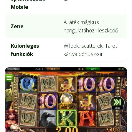
Mobile
A játék mágikus
Zene
hangulatához illeszkedő
Különleges
Wildok, scatterek, Tarot
funkciók
kártya bónuszkör