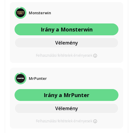
Monsterwin
Irány a Monsterwin
Vélemény
Felhasználási feltételek érvényesek
MrPunter
Irány a MrPunter
Vélemény
Felhasználási feltételek érvényesek