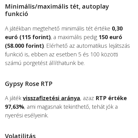
Minimális/maximális tét, autoplay
funkció
A játékban megtehető minimális tét értéke
0,30
euró (115 forint)
, a maximális pedig
150 euró
(58.000 forint)
. Elérhető az automatikus lejátszás
funkció is, ebben az esetben 5 és 100 közötti
számú pörgetést állíthatunk be.
Gypsy Rose RTP
A játék
visszafizetési aránya
, azaz
RTP értéke
97,63%
, ami magasnak tekinthető, tehát jók a
nyerési esélyeink.
Volatilitás