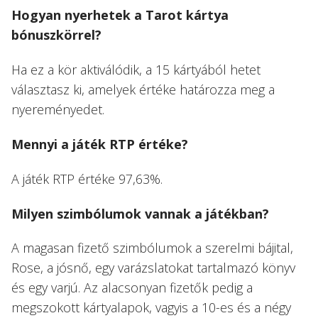
Hogyan nyerhetek a Tarot kártya
bónuszkörrel?
Ha ez a kör aktiválódik, a 15 kártyából hetet
választasz ki, amelyek értéke határozza meg a
nyereményedet.
Mennyi a játék RTP értéke?
A játék RTP értéke 97,63%.
Milyen szimbólumok vannak a játékban?
A magasan fizető szimbólumok a szerelmi bájital,
Rose, a jósnő, egy varázslatokat tartalmazó könyv
és egy varjú. Az alacsonyan fizetők pedig a
megszokott kártyalapok, vagyis a 10-es és a négy