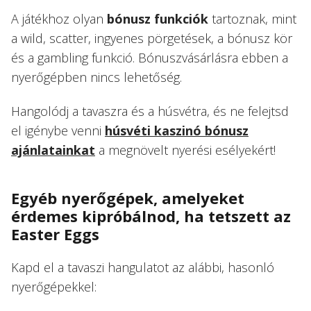
A játékhoz olyan
bónusz funkciók
tartoznak, mint
a wild, scatter, ingyenes pörgetések, a bónusz kör
és a gambling funkció. Bónuszvásárlásra ebben a
nyerőgépben nincs lehetőség.
Hangolódj a tavaszra és a húsvétra, és ne felejtsd
el igénybe venni
húsvéti kaszinó bónusz
ajánlatainkat
a megnövelt nyerési esélyekért!
Egyéb nyerőgépek, amelyeket
érdemes kipróbálnod, ha tetszett az
Easter Eggs
Kapd el a tavaszi hangulatot az alábbi, hasonló
nyerőgépekkel: