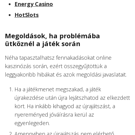
Energy Casino
HotSlots
Megoldások, ha problémába
ütköznél a játék során
Néha tapasztalhatsz fennakadásokat online
kaszinózás során, ezért összegyűjtöttük a
leggyakoribb hibákat és azok megoldási javaslatait.
Ha a játékmenet megszakad, a játék
újrakezdése után újra lejátszhatod az elkezdett
kört. Ha inkább kihagyod az újrajátszást, a
nyereményed jóváírásra kerül az
egyenlegeden.
Amennyiben az újrajátszás nem elérhető,