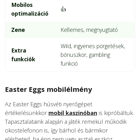
Mobilos
👍
optimalizáció
Zene
Kellemes, megnyugtató
Wild, ingyenes pörgetések,
Extra
bónuszkör, gambling
funkciók
funkció
Easter Eggs mobilélmény
Az Easter Eggs húsvéti nyerőgépet
értékelésünkkor
mobil kaszinóban
is kipróbáltuk.
Tapasztalataink alapján a játék remekül működik
okostelefonon is, így bárhol és bármikor
elérheted, ha épp nem vagy asztali eszköz