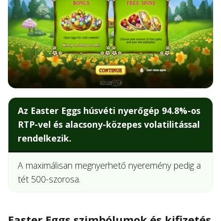
Az Easter Eggs húsvéti nyerőgép 94.8%-os
RTP-vel és alacsony-közepes volatilitással
rendelkezik.
A maximálisan megnyerhető nyeremény pedig a
tét 500-szorosa.
Easter Eggs szimbólumok és kifizetés