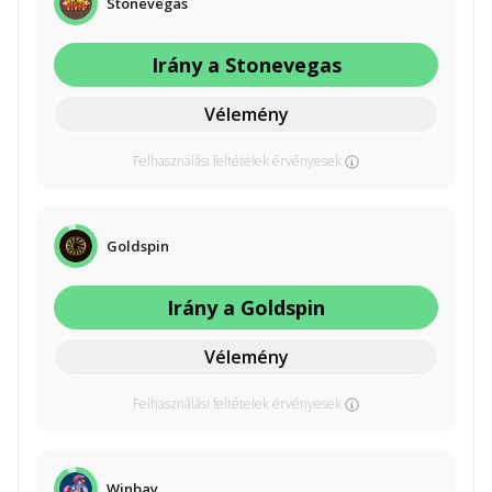
Stonevegas
Irány a Stonevegas
Vélemény
Felhasználási feltételek érvényesek
Goldspin
Irány a Goldspin
Vélemény
Felhasználási feltételek érvényesek
Winbay