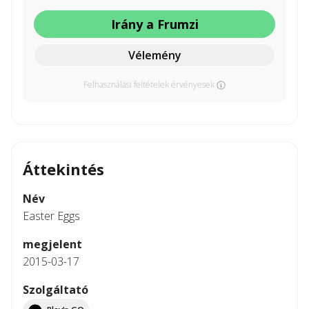
Irány a Frumzi
Vélemény
Felhasználási feltételek érvényesek
Áttekintés
Név
Easter Eggs
megjelent
2015-03-17
Szolgáltató