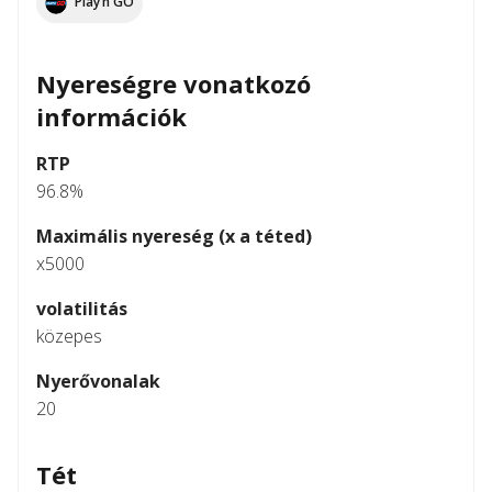
Play’n GO
Nyereségre vonatkozó
információk
RTP
96.8%
Maximális nyereség (x a téted)
x5000
volatilitás
közepes
Nyerővonalak
20
Tét