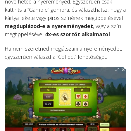
növelheted a nyereményed. Egyszerűen csak
kattints a “Gamble” gombra, és választhatsz, hogy a
kártya fekete vagy piros színének megtippelésével
megduplázod-e a nyereményedet
, vagy a szín
megtippelésével
4x-es szorzót alkalmazol
.
Ha nem szeretnéd megjátszani a nyereményedet,
egyszerűen válaszd a “Collect” lehetőséget.