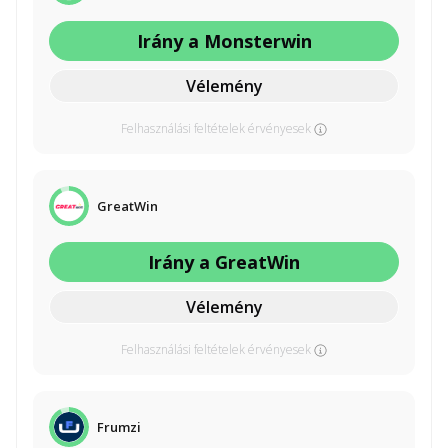
Irány a Monsterwin
Vélemény
Felhasználási feltételek érvényesek
GreatWin
Irány a GreatWin
Vélemény
Felhasználási feltételek érvényesek
Frumzi