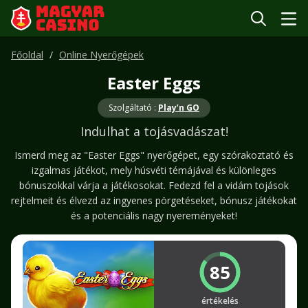
Főoldal
Online Nyerőgépek
Easter Eggs
Szolgáltató :
Play’n GO
Indulhat a tojásvadászat!
Ismerd meg az "Easter Eggs" nyerőgépet, egy szórakoztató és
izgalmas játékot, mely húsvéti témájával és különleges
bónuszokkal várja a játékosokat. Fedezd fel a vidám tojások
rejtelmeit és élvezd az ingyenes pörgetéseket, bónusz játékokat
és a potenciális nagy nyereményeket!
85
értékelés