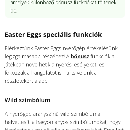
amelyek különböző bónusz funkciókat töltenek
be.
Easter Eggs speciális funkciók
Elérkeztünk Easter Eggs nyerőgép értékelésünk
legizgalmasabb részéhez! A
bónusz
funkciók a
játékban növelhetik a nyerési esélyeket, és
fokozzák a hangulatot is! Tarts velünk a
részletekért alább!
Wild szimbólum
A nyerőgép aranyszínű wild szimbóluma
helyettesíti a hagyományos szimbólumokat, hogy
kiegészítse vagy növelje a nyerővonalakat. Emellett