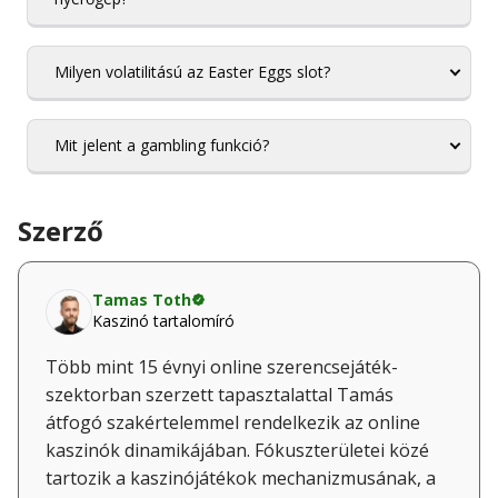
Milyen volatilitású az Easter Eggs slot?
Mit jelent a gambling funkció?
Szerző
Tamas Toth
Kaszinó tartalomíró
Több mint 15 évnyi online szerencsejáték-
szektorban szerzett tapasztalattal Tamás
átfogó szakértelemmel rendelkezik az online
kaszinók dinamikájában. Fókuszterületei közé
tartozik a kaszinójátékok mechanizmusának, a