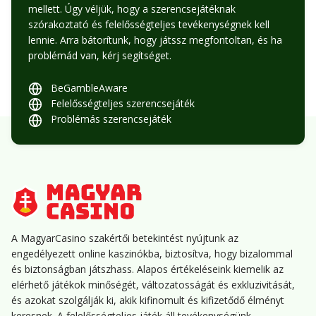
mellett. Úgy véljük, hogy a szerencsejátéknak
szórakoztató és felelősségteljes tevékenységnek kell
lennie. Arra bátorítunk, hogy játssz megfontoltan, és ha
problémád van, kérj segítséget.
BeGambleAware
Felelősségteljes szerencsejáték
Problémás szerencsejáték
A MagyarCasino szakértői betekintést nyújtunk az
engedélyezett online kaszinókba, biztosítva, hogy bizalommal
és biztonságban játszhass. Alapos értékeléseink kiemelik az
elérhető játékok minőségét, változatosságát és exkluzivitását,
és azokat szolgálják ki, akik kifinomult és kifizetődő élményt
keresnek. A felelősségteljes játék áll tevékenységünk