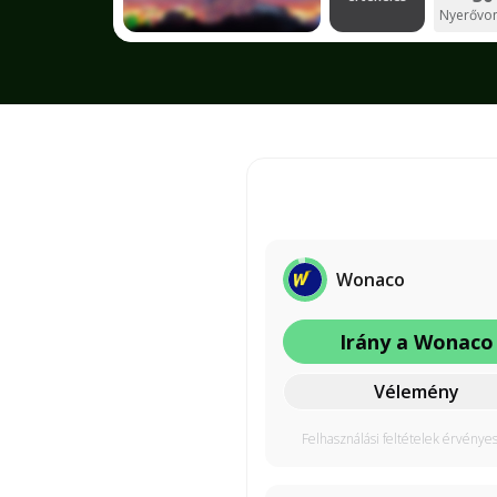
Nyerővon
Wonaco
Irány a Wonaco
Vélemény
Felhasználási feltételek érvény