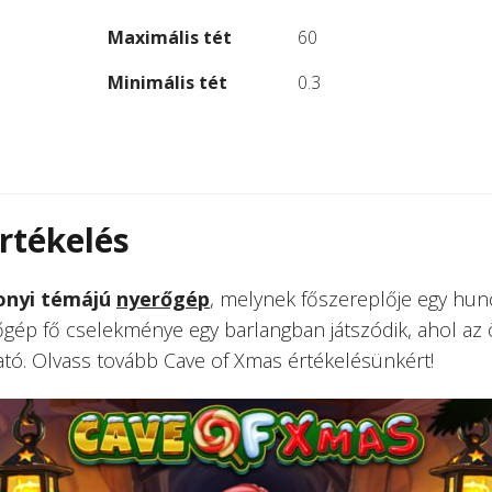
Maximális tét
60
Minimális tét
0.3
rtékelés
onyi témájú
nyerőgép
, melynek főszereplője egy hun
rőgép fő cselekménye egy barlangban játszódik, ahol az ö
ható. Olvass tovább Cave of Xmas értékelésünkért!