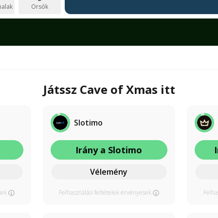
alak
Orsók
Játssz Cave of Xmas itt
Slotimo
Irány a Slotimo
Vélemény
esek
Felhasználási feltételek érvényesek
Felha