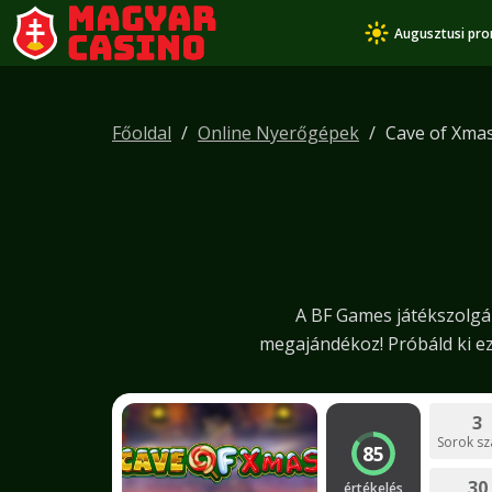
Augusztusi pr
Főoldal
Online Nyerőgépek
Cave of Xma
A BF Games játékszolgál
megajándékoz! Próbáld ki e
3
Sorok s
85
30
értékelés