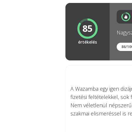
feltételek
85
Nagysz
értékelés
86/10
A Wazamba egy igen dizájn
fizetési feltételekkel, so
Nem véletlenül népszerű
szakmai elismeréssel is r