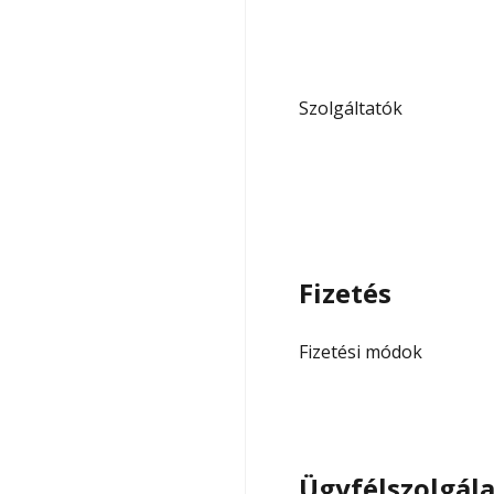
Szolgáltatók
Fizetés
Fizetési módok
Ügyfélszolgála