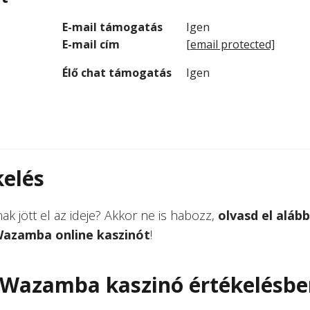
E-mail támogatás
Igen
E-mail cím
[email protected]
Élő chat támogatás
Igen
elés
k jött el az ideje? Akkor ne is habozz,
olvasd el aláb
Wazamba online kaszinót
!
 a Wazamba kaszinó értékelésb