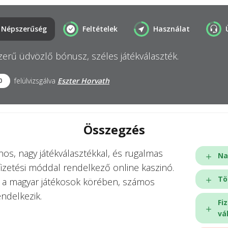
Népszerűség
Feltételek
Használat
erű üdvözlő bónusz, széles játékválaszték.
felülvizsgálva
Eszter Horvath
0
Összegzés
os, nagy játékválasztékkal, és rugalmas
Na
k fizetési móddal rendelkező online kaszinó.
Tö
 a magyar játékosok körében, számos
endelkezik.
Fi
vá