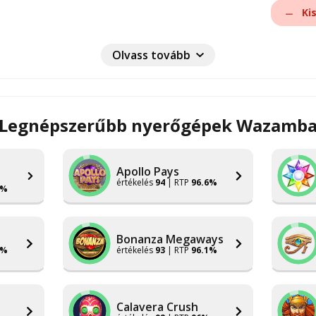
Ki
Olvass tovább
Legnépszerűbb nyerőgépek Wazamb
Apollo Pays
értékelés
94
| RTP
96.6%
6%
Bonanza Megaways
2%
értékelés
93
| RTP
96.1%
Calavera Crush