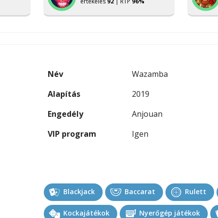
értékelés
92
| RTP
96%
Név
Wazamba
Alapítás
2019
Engedély
Anjouan
VIP program
Igen
Blackjack
Baccarat
Rulett
Kockajátékok
Nyerőgép játékok