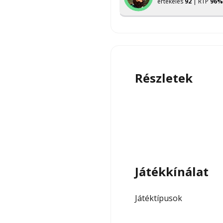
értékelés
92
| RTP
96%
Részletek
Játékkínálat
Játéktípusok