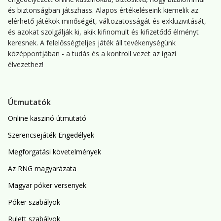
és biztonságban játszhass. Alapos értékeléseink kiemelik az
elérhető játékok minőségét, változatosságát és exkluzivitását,
és azokat szolgálják ki, akik kifinomult és kifizetődő élményt
keresnek. A felelősségteljes játék áll tevékenységünk
középpontjában - a tudás és a kontroll vezet az igazi
élvezethez!
Útmutatók
Online kaszinó útmutató
Szerencsejáték Engedélyek
Megforgatási követelmények
Az RNG magyarázata
Magyar póker versenyek
Póker szabályok
Rulett szabályok