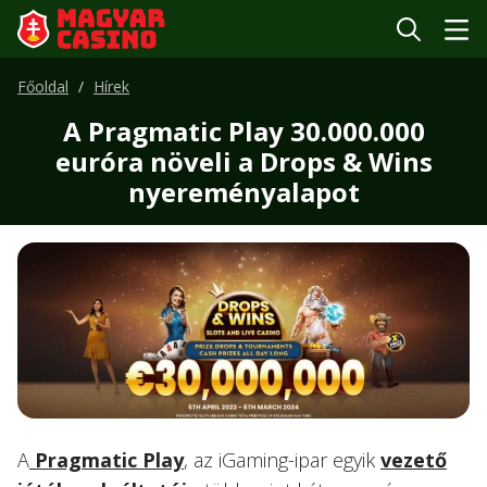
Főoldal
Hírek
A Pragmatic Play 30.000.000
euróra növeli a Drops & Wins
nyereményalapot
A
Pragmatic Play
, az iGaming-ipar egyik
vezető