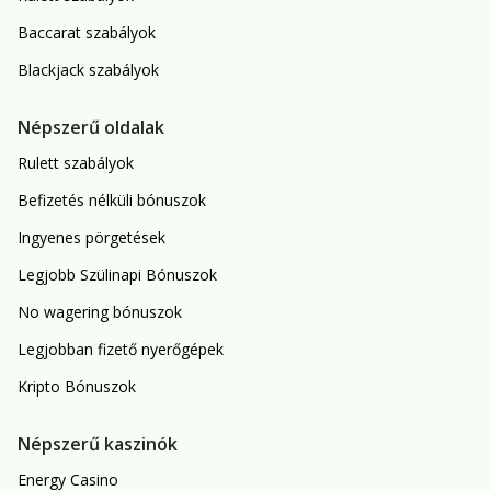
Baccarat szabályok
Blackjack szabályok
Népszerű oldalak
Rulett szabályok
Befizetés nélküli bónuszok
Ingyenes pörgetések
Legjobb Szülinapi Bónuszok
No wagering bónuszok
Legjobban fizető nyerőgépek
Kripto Bónuszok
Népszerű kaszinók
Energy Casino