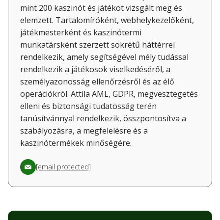
mint 200 kaszinót és játékot vizsgált meg és
elemzett. Tartalomíróként, webhelykezelőként,
játékmesterként és kaszinótermi
munkatársként szerzett sokrétű háttérrel
rendelkezik, amely segítségével mély tudással
rendelkezik a játékosok viselkedéséről, a
személyazonosság ellenőrzésről és az élő
operációkról. Attila AML, GDPR, megvesztegetés
elleni és biztonsági tudatosság terén
tanúsítvánnyal rendelkezik, összpontosítva a
szabályozásra, a megfelelésre és a
kaszinótermékek minőségére.
[email protected]