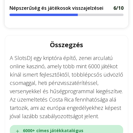
Népszerűség és játékosok visszajelzései
6/10
Összegzés
A SlotsDJ egy kriptóra építő, zenei arculatú
online kaszinó, amely több mint 6000 játékot
kínál ismert fejlesztőktől, többlépcsős üdvözlő
csomaggal, heti pénzvisszatérítéssel,
versenyekkel és hűségprogrammal kiegészítve.
Az üzemeltetés Costa Rica fennhatósága alá
tartozik, ami az európai engedélyekhez képest
jóval lazább szabályozottságot jelent.
6000+ címes játékkatalógus