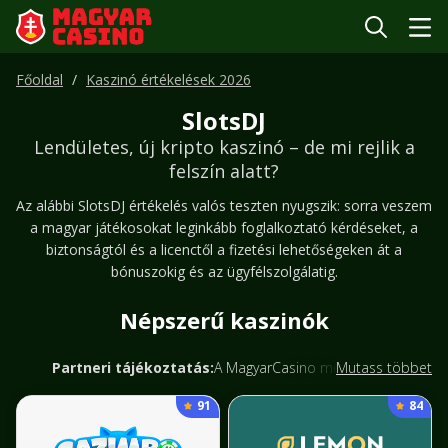
Főoldal
Kaszinó értékelések 2026
SlotsDJ
Lendületes, új kripto kaszinó – de mi rejlik a
felszín alatt?
Az alábbi SlotsDJ értékelés valós teszten nyugszik: sorra veszem
a magyar játékosokat leginkább foglalkoztató kérdéseket, a
biztonságtól és a licenctől a fizetési lehetőségeken át a
bónuszokig és az ügyfélszolgálatig.
Népszerű kaszinók
Partneri tájékoztatás:
A MagyarCasino megbízható
Mutass többet
partnerekkel együttműködve kínálja neked a legjobb ajánlatokat
91
84
- az oldalunkon található linkek egy része affiliate link, ami azt
jelenti, hogy jutalékot kaphatunk, számodra külön költség nélkül.