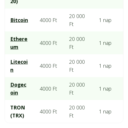
20)
20 000
Bitcoin
4000 Ft
1 nap
Ft
Ethere
20 000
4000 Ft
1 nap
um
Ft
Litecoi
20 000
4000 Ft
1 nap
n
Ft
Dogec
20 000
4000 Ft
1 nap
oin
Ft
TRON
20 000
4000 Ft
1 nap
(TRX)
Ft