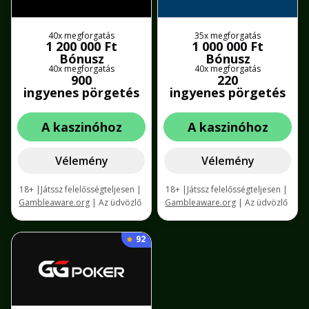
40x megforgatás
35x megforgatás
1 200 000 Ft
1 000 000 Ft
Bónusz
Bónusz
40x megforgatás
40x megforgatás
900
220
ingyenes pörgetés
ingyenes pörgetés
A kaszinóhoz
A kaszinóhoz
Vélemény
Vélemény
18+ |Játssz felelősségteljesen |
18+ |Játssz felelősségteljesen |
Gambleaware.org
| Az üdvözlő
Gambleaware.org
| Az üdvözlő
bónusz összegére 40x-es
ajánlatra vonatkozó minimális
megforgatás vonatkozik. |
befizetési limit 6000 Ft. |
92
Felhasználási feltételek
Felhasználási feltételek