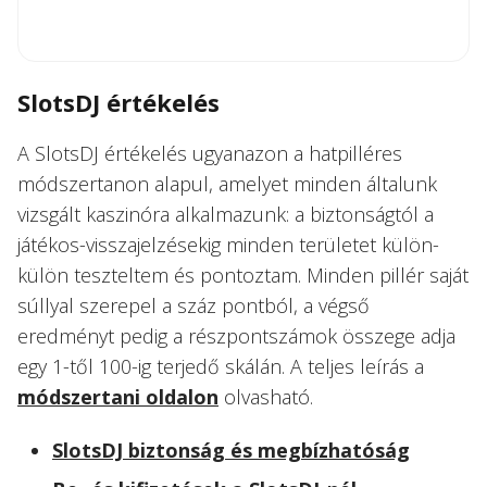
SlotsDJ értékelés
A SlotsDJ értékelés ugyanazon a hatpilléres
módszertanon alapul, amelyet minden általunk
vizsgált kaszinóra alkalmazunk: a biztonságtól a
játékos-visszajelzésekig minden területet külön-
külön teszteltem és pontoztam. Minden pillér saját
súllyal szerepel a száz pontból, a végső
eredményt pedig a részpontszámok összege adja
egy 1-től 100-ig terjedő skálán. A teljes leírás a
módszertani oldalon
olvasható.
SlotsDJ biztonság és megbízhatóság