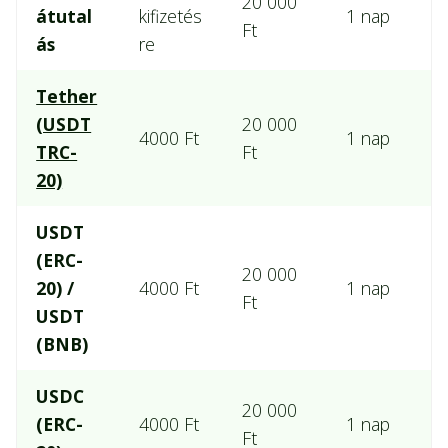
20 000
átutal
kifizetés
1 nap
Ft
ás
re
Tether
(USDT
20 000
4000 Ft
1 nap
TRC-
Ft
20)
USDT
(ERC-
20 000
20) /
4000 Ft
1 nap
Ft
USDT
(BNB)
USDC
20 000
(ERC-
4000 Ft
1 nap
Ft