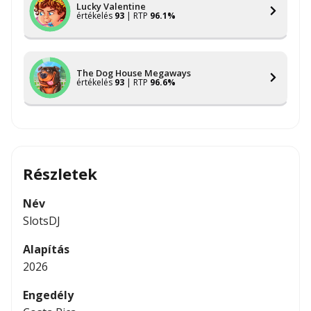
Lucky Valentine
értékelés
93
| RTP
96.1%
The Dog House Megaways
értékelés
93
| RTP
96.6%
Részletek
Név
SlotsDJ
Alapítás
2026
Engedély