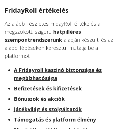
FridayRoll értékelés
Az alábbi részletes FridayRoll értékelés a
megszokott, szigorú
hatpilléres
szempontrendszerünk
alapján készült, és az
alábbi lépéseken keresztül mutatja be a
platformot:
A Fridayroll kaszinó biztonsága és
megbízhatósága
Befizetések és kifizetések
Bónuszok és akciók
Játékvilág és szolgáltatók
Támogatás és platform élmény