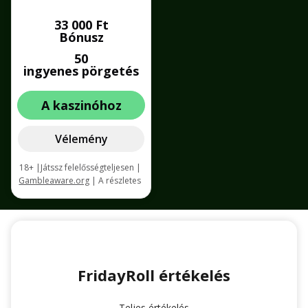
33 000 Ft
Bónusz
50
ingyenes pörgetés
A kaszinóhoz
Vélemény
18+ |Játssz felelősségteljesen |
Gambleaware.org
| A részletes
bónusz feltételekért látogass el
a kaszinó oldalára. |
Felhasználási feltételek
FridayRoll értékelés
Teljes értékelés