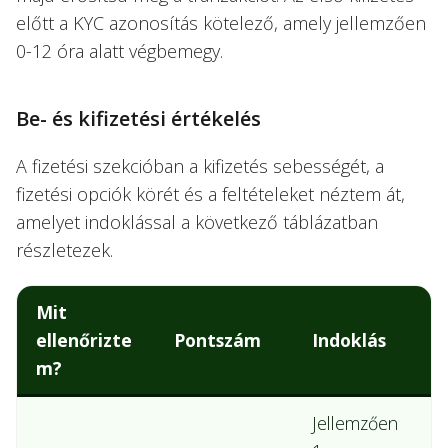
előtt a KYC azonosítás kötelező, amely jellemzően
0-12 óra alatt végbemegy.
Be- és kifizetési értékelés
A fizetési szekcióban a kifizetés sebességét, a
fizetési opciók körét és a feltételeket néztem át,
amelyet indoklással a következő táblázatban
részletezek.
Mit
ellenőrizte
Pontszám
Indoklás
m?
Jellemzően