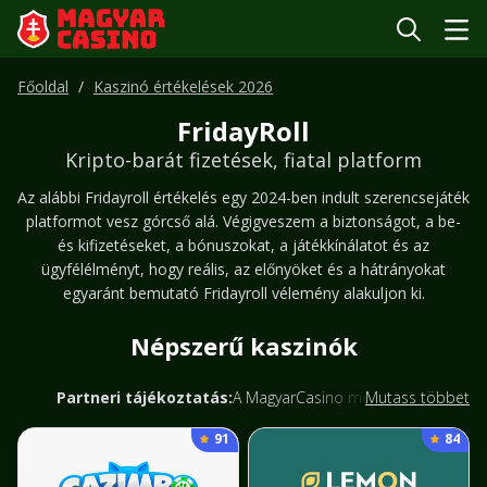
Főoldal
Kaszinó értékelések 2026
FridayRoll
Kripto-barát fizetések, fiatal platform
Az alábbi Fridayroll értékelés egy 2024-ben indult szerencsejáték
platformot vesz górcső alá. Végigveszem a biztonságot, a be-
és kifizetéseket, a bónuszokat, a játékkínálatot és az
ügyfélélményt, hogy reális, az előnyöket és a hátrányokat
egyaránt bemutató Fridayroll vélemény alakuljon ki.
Népszerű kaszinók
Partneri tájékoztatás:
A MagyarCasino megbízható
Mutass többet
partnerekkel együttműködve kínálja neked a legjobb ajánlatokat
91
84
- az oldalunkon található linkek egy része affiliate link, ami azt
jelenti, hogy jutalékot kaphatunk, számodra külön költség nélkül.