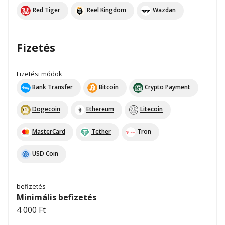
Red Tiger
Reel Kingdom
Wazdan
Fizetés
Fizetési módok
Bank Transfer
Bitcoin
Crypto Payment
Dogecoin
Ethereum
Litecoin
MasterCard
Tether
Tron
USD Coin
befizetés
Minimális befizetés
4 000 Ft