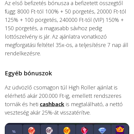
Az első befizetés bónusza a befizetett összegtől
függ: 8000 Ft-tól 100% + 50 pörgetés, 20000 Ft-tól
125% + 100 pörgetés, 240000 Ft-tól (VIP) 150% +
150 pörgetés, a magasabb sávhoz pedig
lottószelvény is jár. Az ajánlatra vonatkozó
megforgatási feltétel 35x-ös, a teljesítésre 7 nap áll
rendelkezésre.
Egyéb bónuszok
Az üdvözlő csomagon túl High Roller ajánlat is
elérhető akár 200.000 Ft-ig, emellett rendszeres
tornák és heti
cashback
is megtalálható, a nettó
veszteség akár 25%-át visszatérítve.