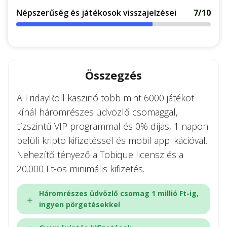
Népszerűség és játékosok visszajelzései
7/10
Összegzés
A FridayRoll kaszinó több mint 6000 játékot
kínál háromrészes üdvözlő csomaggal,
tízszintű VIP programmal és 0% díjas, 1 napon
belüli kripto kifizetéssel és mobil applikációval.
Nehezítő tényező a Tobique licensz és a
20.000 Ft-os minimális kifizetés.
Háromrészes üdvözlő csomag 1 millió Ft-ig,
ingyen pörgetésekkel