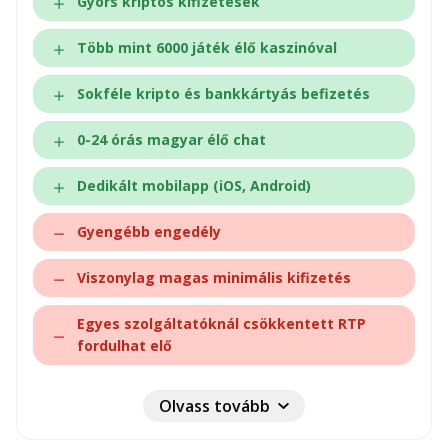
Gyors kriptós kifizetések
Több mint 6000 játék élő kaszinóval
Sokféle kripto és bankkártyás befizetés
0-24 órás magyar élő chat
Dedikált mobilapp (iOS, Android)
Gyengébb engedély
Viszonylag magas minimális kifizetés
Egyes szolgáltatóknál csökkentett RTP
fordulhat elő
Olvass tovább