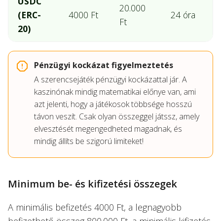
USDC
20.000
(ERC-
4000 Ft
24 óra
Ft
20)
Pénzügyi kockázat figyelmeztetés
A szerencsejáték pénzügyi kockázattal jár. A
kaszinónak mindig matematikai előnye van, ami
azt jelenti, hogy a játékosok többsége hosszú
távon veszít. Csak olyan összeggel játssz, amely
elvesztését megengedheted magadnak, és
mindig állíts be szigorú limiteket!
Minimum be- és kifizetési összegek
A minimális befizetés 4000 Ft, a legnagyobb