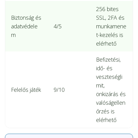
256 bites
Biztonság és
SSL, 2FA és
adatvédele
4/5
munkamene
m
t-kezelés is
elérhető
Befizetési,
idő- és
veszteségli
mit,
Felelős játék
9/10
önkizárás és
valóságellen
őrzés is
elérhető