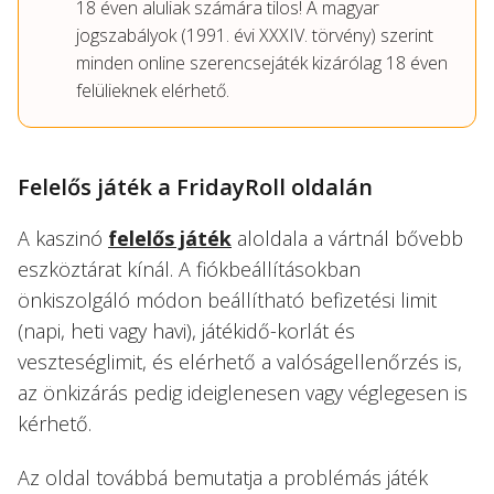
18 éven aluliak számára tilos! A magyar
jogszabályok (1991. évi XXXIV. törvény) szerint
minden online szerencsejáték kizárólag 18 éven
felülieknek elérhető.
Felelős játék a FridayRoll oldalán
A kaszinó
felelős játék
aloldala a vártnál bővebb
eszköztárat kínál. A fiókbeállításokban
önkiszolgáló módon beállítható befizetési limit
(napi, heti vagy havi), játékidő-korlát és
veszteséglimit, és elérhető a valóságellenőrzés is,
az önkizárás pedig ideiglenesen vagy véglegesen is
kérhető.
Az oldal továbbá bemutatja a problémás játék