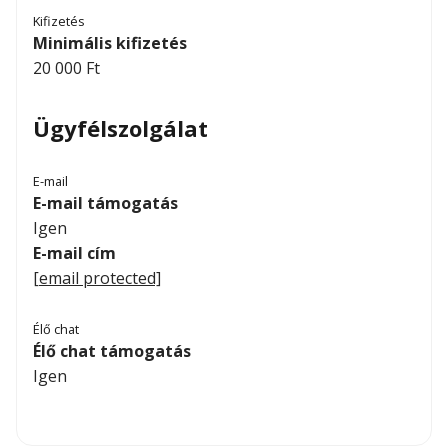
Kifizetés
Minimális kifizetés
20 000 Ft
Ügyfélszolgálat
E-mail
E-mail támogatás
Igen
E-mail cím
[email protected]
Élő chat
Élő chat támogatás
Igen