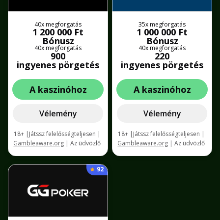
40x megforgatás
35x megforgatás
1 200 000 Ft
1 000 000 Ft
Bónusz
Bónusz
40x megforgatás
40x megforgatás
900
220
ingyenes pörgetés
ingyenes pörgetés
A kaszinóhoz
A kaszinóhoz
Vélemény
Vélemény
18+ |Játssz felelősségteljesen |
18+ |Játssz felelősségteljesen |
Gambleaware.org
| Az üdvözlő
Gambleaware.org
| Az üdvözlő
bónusz összegére 40x-es
ajánlatra vonatkozó minimális
megforgatás vonatkozik. |
befizetési limit 6000 Ft. |
92
Felhasználási feltételek
Felhasználási feltételek