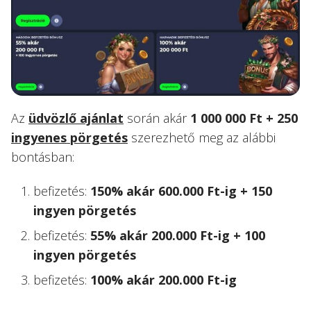
Az
üdvözlő ajánlat
során akár
1 000 000 Ft + 250
ingyenes pörgetés
szerezhető meg az alábbi
bontásban:
befizetés:
150% akár 600.000 Ft-ig + 150
ingyen pörgetés
befizetés:
55% akár 200.000 Ft-ig + 100
ingyen pörgetés
befizetés:
100% akár 200.000 Ft-ig