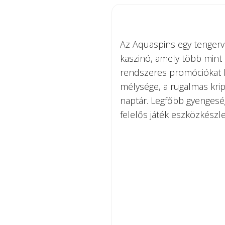
Az Aquaspins egy tengervi
kaszinó, amely több mint 1
rendszeres promóciókat kí
mélysége, a rugalmas kri
naptár. Legfőbb gyengeség
felelős játék eszközkészlet