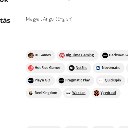
tás
Magyar, Angol (English)
BF Games
Big Time Gaming
Hacksaw G
Hot Rise Games
NetEnt
Novomatic
Play’n GO
Pragmatic Play
Quickspin
Reel Kingdom
Wazdan
Yggdrasil