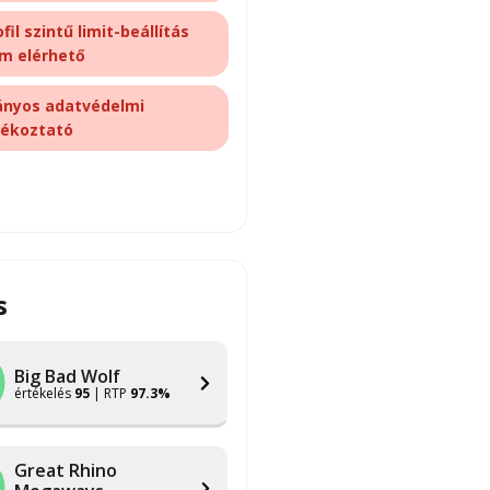
ofil szintű limit-beállítás
m elérhető
ányos adatvédelmi
jékoztató
s
Big Bad Wolf
értékelés
95
| RTP
97.3%
Great Rhino