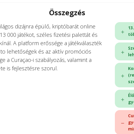
Összegzés
lágos dizájnra épülő, kriptóbarát online
13
3 000 játékot, széles fizetési palettát és
tö
nál. A platform erőssége a játékválaszték
Sz
pto lehetőségek és az aktív promóciós
le
e a Curaçao-i szabályozás, valamint a
e is fejlesztésre szorul.
Ko
(r
sz
Él
gy
Cu
gy
mi