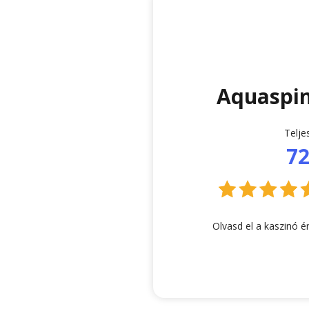
Aquaspin
Telje
72
Olvasd el a kaszinó é