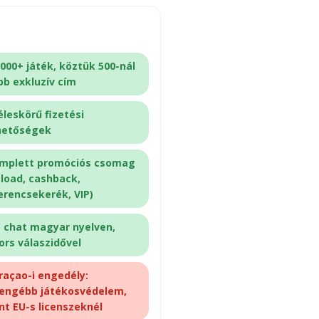
.000+ játék, köztük 500-nál
bb exkluzív cím
éleskörű fizetési
hetőségek
mplett promóciós csomag
eload, cashback,
erencsekerék, VIP)
ő chat magyar nyelven,
ors válaszidővel
raçao-i engedély:
engébb játékosvédelem,
nt EU-s licenszeknél