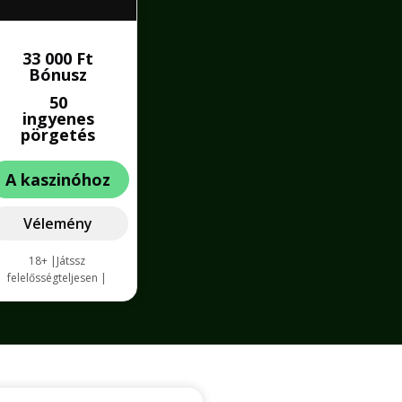
33 000 Ft
Bónusz
50
ingyenes
pörgetés
A kaszinóhoz
Vélemény
18+ |Játssz
felelősségteljesen |
Gambleaware.org
| A
részletes bónusz
eltételekért látogass el a
kaszinó oldalára. |
Felhasználási feltételek