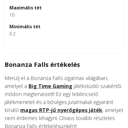
Maximális tét
10
Minimális tét
0.2
Bonanza Falls értékelés
Merülj el a Bonanza Falls izgalmas világában,
amelyet a
Big Time Gaming
játékstúdió szakértői
módon megtervezett! Ez egy lebilincselő
játékmenetet és a bőséges jutalmakat egyaránt
kínáló
magas RTP-jű nyerőgépes játék
, amelyet
nem érdemes kihagyni. Olvass tovább részletes
Bonanza Falls értékelésünkért!