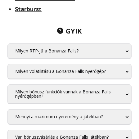
Starburst
GYIK
Milyen RTP-jű a Bonanza Falls?
Milyen volatilitású a Bonanza Falls nyerőgép?
Milyen bónusz funkciók vannak a Bonanza Falls
nyerőgépben?
Mennyi a maximum nyeremény a játékban?
Van bónuszvásárlás a Bonanza Falls játékban?