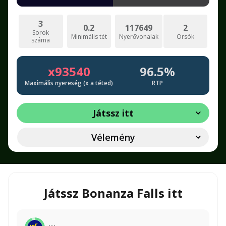
3
0.2
117649
2
Sorok
Minimális tét
Nyerővonalak
Orsók
száma
x93540
96.5%
Maximális nyereség (x a téted)
RTP
Játssz itt
Vélemény
Játssz Bonanza Falls itt