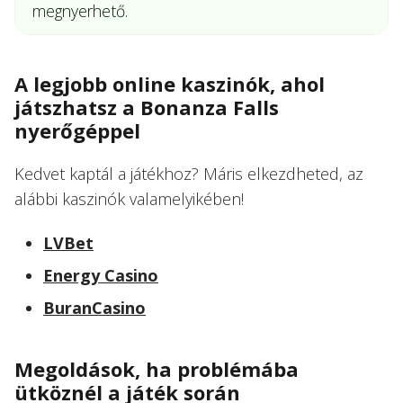
megnyerhető.
A legjobb online kaszinók, ahol
játszhatsz a Bonanza Falls
nyerőgéppel
Kedvet kaptál a játékhoz? Máris elkezdheted, az
alábbi kaszinók valamelyikében!
LVBet
Energy Casino
BuranCasino
Megoldások, ha problémába
ütköznél a játék során