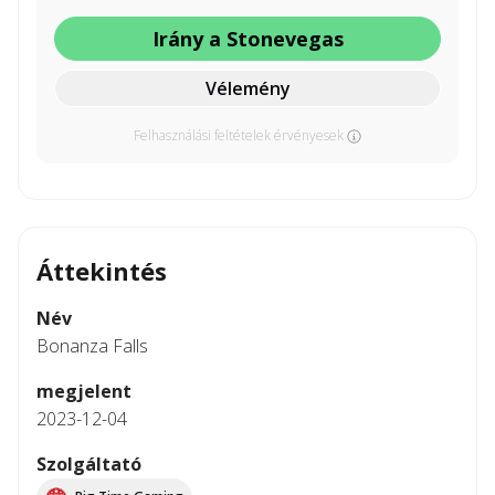
Irány a Stonevegas
Vélemény
Felhasználási feltételek érvényesek
Áttekintés
Név
Bonanza Falls
megjelent
2023-12-04
Szolgáltató