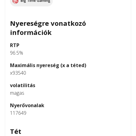
Big Time Gaming
Nyereségre vonatkozó
információk
RTP
96.5%
Maximális nyereség (x a téted)
x93540
volatilitás
magas
Nyerővonalak
117649
Tét