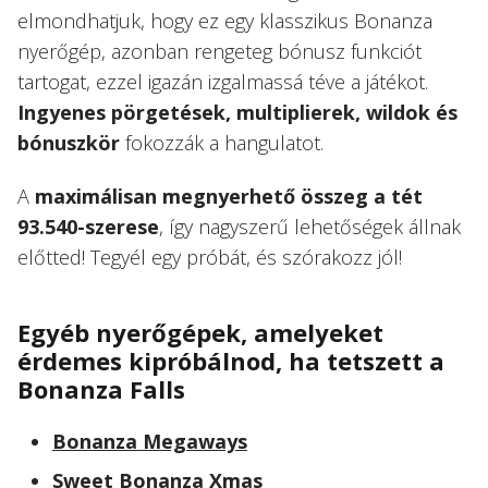
elmondhatjuk, hogy ez egy klasszikus Bonanza
nyerőgép, azonban rengeteg bónusz funkciót
tartogat, ezzel igazán izgalmassá téve a játékot.
Ingyenes pörgetések, multiplierek, wildok és
bónuszkör
fokozzák a hangulatot.
A
maximálisan megnyerhető összeg a tét
93.540-szerese
, így nagyszerű lehetőségek állnak
előtted! Tegyél egy próbát, és szórakozz jól!
Egyéb nyerőgépek, amelyeket
érdemes kipróbálnod, ha tetszett a
Bonanza Falls
Bonanza Megaways
Sweet Bonanza Xmas