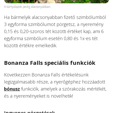
A kártyalapok pedig alacsonyabban.
Ha bármelyik alacsonyabban fizető szimbólumból
3 egyforma szimbólumot pörgetsz, a nyeremény
0,15 és 0,20-szoros tét közötti értéket kap, ami 6
egyforma szimbólum esetén 0,80 és 1x-es tét
közötti értékre emelkedik.
Bonanza Falls speciális funkciók
Következzen Bonanza Falls értékelésünk
legizgalmasabb része, a nyerőgéphez hozzáadott
bónusz
funkciók, amelyek a szórakozás mértékét,
és a nyereményeket is növelhetik!
Ingyenes pörgetések