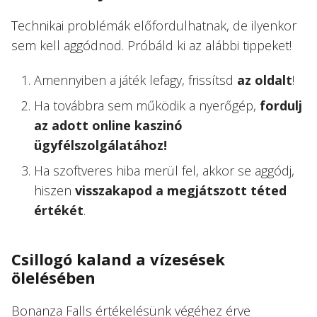
Technikai problémák előfordulhatnak, de ilyenkor
sem kell aggódnod. Próbáld ki az alábbi tippeket!
Amennyiben a játék lefagy, frissítsd
az oldalt
!
Ha továbbra sem működik a nyerőgép,
fordulj
az adott online kaszinó
ügyfélszolgálatához!
Ha szoftveres hiba merül fel, akkor se aggódj,
hiszen
visszakapod a megjátszott téted
értékét
.
Csillogó kaland a vízesések
ölelésében
Bonanza Falls értékelésünk végéhez érve