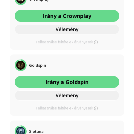
Irány a Crownplay
Vélemény
Felhasználási feltételek érvényesek
Goldspin
Irány a Goldspin
Vélemény
Felhasználási feltételek érvényesek
Slotuna