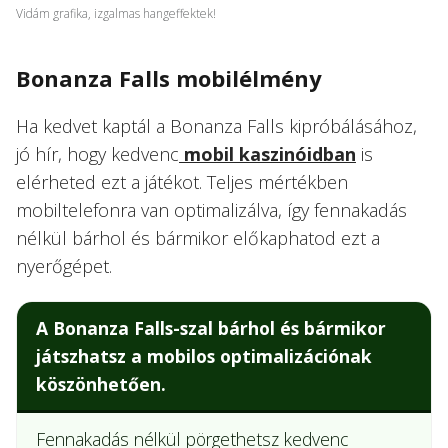
Vidám grafika, izgalmas hangeffektek!
Bonanza Falls mobilélmény
Ha kedvet kaptál a Bonanza Falls kipróbálásához,
jó hír, hogy kedvenc
mobil kaszinóidban
is
elérheted ezt a játékot. Teljes mértékben
mobiltelefonra van optimalizálva, így fennakadás
nélkül bárhol és bármikor előkaphatod ezt a
nyerőgépet.
A Bonanza Falls-szal bárhol és bármikor
játszhatsz a mobilos optimalizációnak
köszönhetően.
Fennakadás nélkül pörgethetsz kedvenc