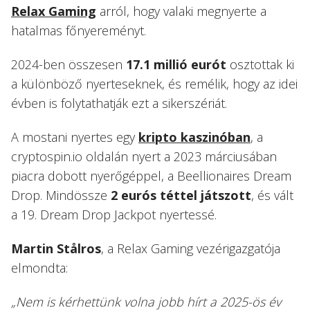
Relax Gaming
arról, hogy valaki megnyerte a
hatalmas főnyereményt.
2024-ben összesen
17.1 millió eurót
osztottak ki
a különböző nyerteseknek, és remélik, hogy az idei
évben is folytathatják ezt a sikerszériát.
A mostani nyertes egy
kripto kaszinóban
, a
cryptospin.io oldalán nyert a 2023 márciusában
piacra dobott nyerőgéppel, a Beellionaires Dream
Drop. Mindössze
2 eurós téttel játszott
, és vált
a 19. Dream Drop Jackpot nyertessé.
Martin Stålros
, a Relax Gaming vezérigazgatója
elmondta:
„Nem is kérhettünk volna jobb hírt a 2025-ös év