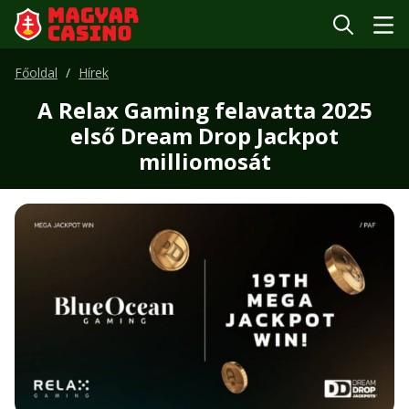
Főoldal
Hírek
A Relax Gaming felavatta 2025
első Dream Drop Jackpot
milliomosát