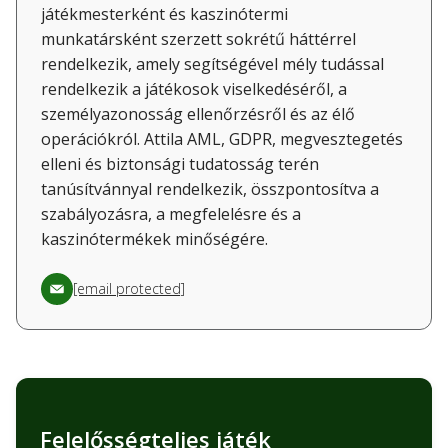
játékmesterként és kaszinótermi
munkatársként szerzett sokrétű háttérrel
rendelkezik, amely segítségével mély tudással
rendelkezik a játékosok viselkedéséről, a
személyazonosság ellenőrzésről és az élő
operációkról. Attila AML, GDPR, megvesztegetés
elleni és biztonsági tudatosság terén
tanúsítvánnyal rendelkezik, összpontosítva a
szabályozásra, a megfelelésre és a
kaszinótermékek minőségére.
[email protected]
Felelősségteljes játék