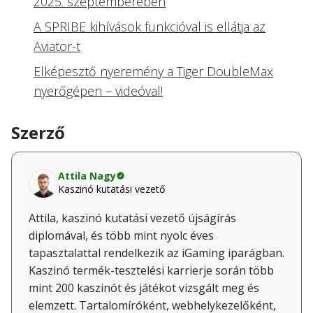
2025. szeptemberében
A SPRIBE kihívások funkcióval is ellátja az
Aviator-t
Elképesztő nyeremény a Tiger DoubleMax
nyerőgépen – videóval!
Szerző
Attila Nagy
Kaszinó kutatási vezető
Attila, kaszinó kutatási vezető újságírás
diplomával, és több mint nyolc éves
tapasztalattal rendelkezik az iGaming iparágban.
Kaszinó termék-tesztelési karrierje során több
mint 200 kaszinót és játékot vizsgált meg és
elemzett. Tartalomíróként, webhelykezelőként,