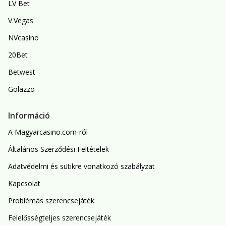
LV Bet
V.Vegas
NVcasino
20Bet
Betwest
Golazzo
Információ
A Magyarcasino.com-ról
Általános Szerződési Feltételek
Adatvédelmi és sütikre vonatkozó szabályzat
Kapcsolat
Problémás szerencsejáték
Felelősségteljes szerencsejáték