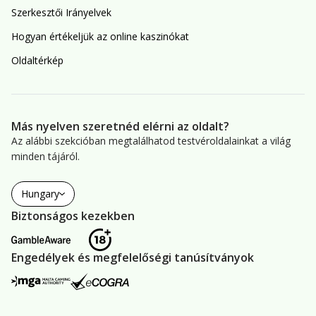
Szerkesztői Irányelvek
Hogyan értékeljük az online kaszinókat
Oldaltérkép
Más nyelven szeretnéd elérni az oldalt?
Az alábbi szekcióban megtalálhatod testvéroldalainkat a világ
minden tájáról.
Hungary
Biztonságos kezekben
Engedélyek és megfelelőségi tanúsítványok