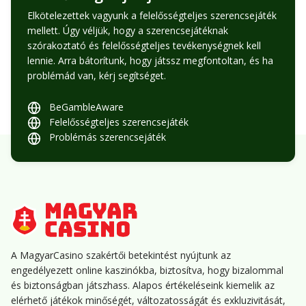
Elkötelezettek vagyunk a felelősségteljes szerencsejáték
mellett. Úgy véljük, hogy a szerencsejátéknak
szórakoztató és felelősségteljes tevékenységnek kell
lennie. Arra bátorítunk, hogy játssz megfontoltan, és ha
problémád van, kérj segítséget.
BeGambleAware
Felelősségteljes szerencsejáték
Problémás szerencsejáték
A MagyarCasino szakértői betekintést nyújtunk az
engedélyezett online kaszinókba, biztosítva, hogy bizalommal
és biztonságban játszhass. Alapos értékeléseink kiemelik az
elérhető játékok minőségét, változatosságát és exkluzivitását,