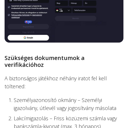
Szükséges dokumentumok a
verifikációhoz
A biztonságos játékhoz néhány iratot fel kell
töltened:
Személyazonosító okmány – Személyi
igazolvány, útlevél vagy jogosítvány másolata
Lakcímigazolás – Friss közüzemi számla vagy
bankszámla-kivonat (max. 3 hónapos)