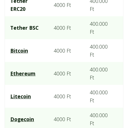
Tether
400.000
4000 Ft
A
ERC20
Ft
400.000
Tether BSC
4000 Ft
A
Ft
400.000
Bitcoin
4000 Ft
A
Ft
400.000
Ethereum
4000 Ft
A
Ft
400.000
Litecoin
4000 Ft
A
Ft
400.000
Dogecoin
4000 Ft
A
Ft