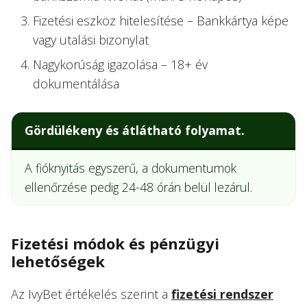
Fizetési eszköz hitelesítése – Bankkártya képe
vagy utalási bizonylat
Nagykorúság igazolása – 18+ év
dokumentálása
Gördülékeny és átlátható folyamat.
A fióknyitás egyszerű, a dokumentumok
ellenőrzése pedig 24-48 órán belül lezárul.
Fizetési módok és pénzügyi
lehetőségek
Az IvyBet értékelés szerint a
fizetési rendszer