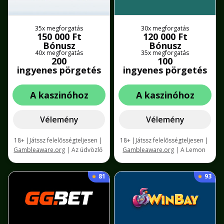
35x megforgatás
30x megforgatás
150 000 Ft
120 000 Ft
Bónusz
Bónusz
40x megforgatás
35x megforgatás
200
100
ingyenes pörgetés
ingyenes pörgetés
A kaszinóhoz
A kaszinóhoz
Vélemény
Vélemény
18+ |Játssz felelősségteljesen |
18+ |Játssz felelősségteljesen |
Gambleaware.org
| Az üdvözlő
Gambleaware.org
| A Lemon
ajánlathoz szükséges minimális
Casino üdvözlő ajánlatára 50x-
befizetés összege 6000 Ft. |
es megforgatási követelmény
81
93
Felhasználási feltételek
vonatkozik. |
Felhasználási
feltételek