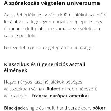
A szórakozás végtelen univerzuma
Az IvyBet értékelés során a 6000+ játékot számláló
kínálat volt a legnagyobb pozitív meglepetés. Egy
újonnan indult platform számára ez kivételesen
gazdag portfólió.
Fedezd fel most a rengeteg játéklehetőséget!
Klasszikus és újgenerációs asztali
élmények
Hagyományos kaszinó játékok bőséges
választékban várnak.
Rulett
minden népszerű
változatban –
francia
,
európai
,
amerikai
.
Blackjack
single és multi-hand verziókban,
póker