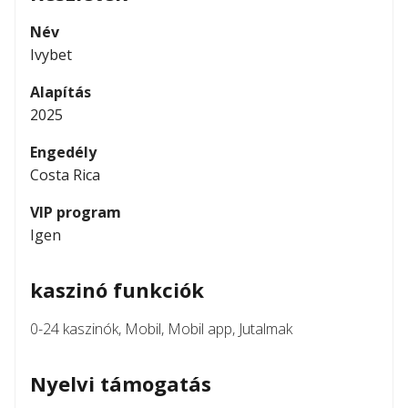
Név
Ivybet
Alapítás
2025
Engedély
Costa Rica
VIP program
Igen
kaszinó funkciók
0-24 kaszinók, Mobil, Mobil app, Jutalmak
Nyelvi támogatás