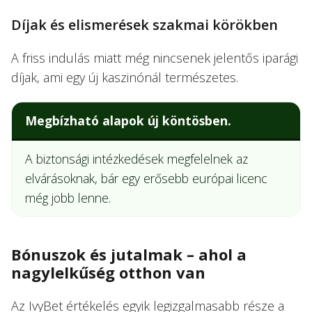
Díjak és elismerések szakmai körökben
A friss indulás miatt még nincsenek jelentős iparági
díjak, ami egy új kaszinónál természetes.
Megbízható alapok új köntösben.
A biztonsági intézkedések megfelelnek az
elvárásoknak, bár egy erősebb európai licenc
még jobb lenne.
Bónuszok és jutalmak – ahol a
nagylelkűség otthon van
Az IvyBet értékelés egyik legizgalmasabb része a