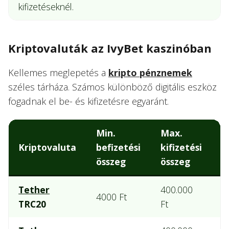
kifizetéseknél.
Kriptovaluták az IvyBet kaszinóban
Kellemes meglepetés a
kripto pénznemek
széles tárháza. Számos különböző digitális eszköz
fogadnak el be- és kifizetésre egyaránt.
Min.
Max.
B
Kriptovaluta
befizetési
kifizetési
á
összeg
összeg
i
Tether
400.000
4000 Ft
A
TRC20
Ft