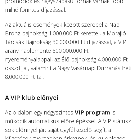
promóciók és nagyszabású tornák várnak több
millió forintos díjazással.
Az aktuális események között szerepel a Napi
Bronz bajnokság 1.000.000 Ft kerettel, a Morajló
Tárcsák Bajnokság 30.000.000 Ft díjazással, a VIP
arany naplemente 600.000.000 Ft
nyereményalappal, az Élő bajnokság 4.000.000 Ft
összdíjjal, valamint a Nagy Vasárnapi Durranás heti
8.000.000 Ft-tal.
A VIP klub előnyei
Az oldalon egy négyszintes
VIP program
is
működik automatikus előrelépéssel. A VIP státusz
sok előnnyel jár: saját ügyfélkezelő segít, a
kifizetések gyorsabban érkeznek, és különleges