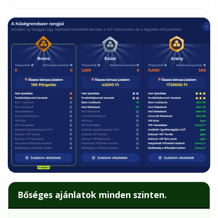
Bőséges ajánlatok minden szinten.