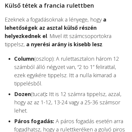
Külső tétek a francia rulettben
Ezeknek a fogadásoknak a lényege, hogy
a
lehetőségek az asztal külső részén
helyezkednek el
. Mivel itt számcsoportokra
tippelsz,
a nyerési arány is kisebb lesz
.
Column
(oszlop): A rulettasztalon három 12
számból álló négyzet van, “2 to 1” felirattal,
ezek egyikére tippelsz. Itt a nulla kimarad a
tippelésből.
Dozen
(tucat)
:
Itt is 12 számra tippelsz, azzal,
hogy az az 1-12, 13-24 vagy a 25-36 számsor
lehet.
Páros fogadás:
A páros fogadás esetén arra
fogadhatsz, hogy a rulettkeréken a golyó piros