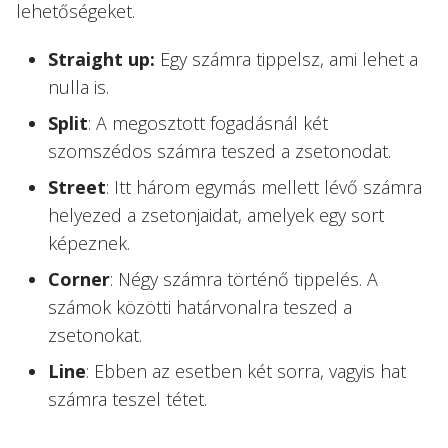
lehetőségeket.
Straight up:
Egy számra tippelsz, ami lehet a
nulla is.
Split
: A megosztott fogadásnál két
szomszédos számra teszed a zsetonodat.
Street
: Itt három egymás mellett lévő számra
helyezed a zsetonjaidat, amelyek egy sort
képeznek.
Corner
: Négy számra történő tippelés. A
számok közötti határvonalra teszed a
zsetonokat.
Line
: Ebben az esetben két sorra, vagyis hat
számra teszel tétet.