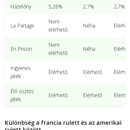
Házelőny
5,26%
2,7%
2,7%-1
Nem
La Partage
Néha
Elérhe
elérhető
Nem
En Prison
Néha
Elérhe
elérhető
Ingyenes
Elérhető
Elérhető
Elérhe
játék
Élő osztós
Elérhető
Elérhető
Elérhe
játék
Különbség a francia rulett és az amerikai
rulett között