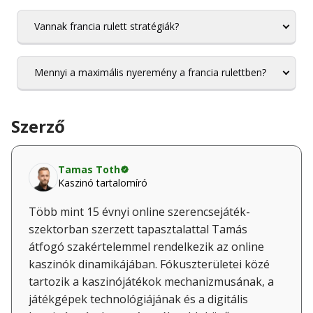
Vannak francia rulett stratégiák?
Mennyi a maximális nyeremény a francia rulettben?
Szerző
Tamas Toth
Kaszinó tartalomíró
Több mint 15 évnyi online szerencsejáték-
szektorban szerzett tapasztalattal Tamás
átfogó szakértelemmel rendelkezik az online
kaszinók dinamikájában. Fókuszterületei közé
tartozik a kaszinójátékok mechanizmusának, a
játékgépek technológiájának és a digitális