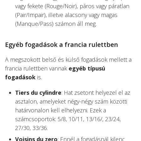
vagy fekete (Rouge/Noir), páros vagy páratlan
(Pair/Impair), illetve alacsony vagy magas
(Manque/Pass) számon áll meg.
Egyéb fogadások a francia rulettben
A megszokott belső és külső fogadások mellett a
francia rulettben vannak
egyéb típusú
fogadások
is.
Tiers du cylindre
: Hat zsetont helyezel el az
asztalon, amelyeket négy-négy szám közötti
határvonalon kell elhelyezni. Ezek a
számcsoportok: 5/8, 10/11, 13/16/, 23/24,
27/30, 33/36.
Voisins du zero
: Ennél a fogadásnál kilenc