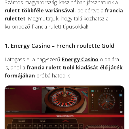
Számos magyarországi kaszinóban játszhatunk a
rulett
többféle
variánsával
,
beleértve a
francia
rulettet
. Megmutatjuk, hogy találkozhatsz a
különböző francia rulett típusokkal!
1. Energy Casino – French roulette Gold
Látogass el a nagyszerű
Energy Casino
oldalára
is, ahol a
francia rulett Gold kiadását élő játék
formájában
próbálhatod ki!