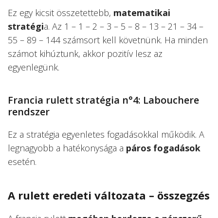
Ez egy kicsit összetettebb,
matematikai
stratégi
a. Az 1 – 1 – 2 – 3 – 5 – 8 – 13 – 21 – 34 –
55 – 89 – 144 számsort kell követnünk. Ha minden
számot kihúztunk, akkor pozitív lesz az
egyenlegünk.
Francia rulett stratégia n°4: Labouchere
rendszer
Ez a stratégia egyenletes fogadásokkal működik. A
legnagyobb a hatékonysága a
páros fogadások
esetén.
A rulett eredeti változata – összegzés