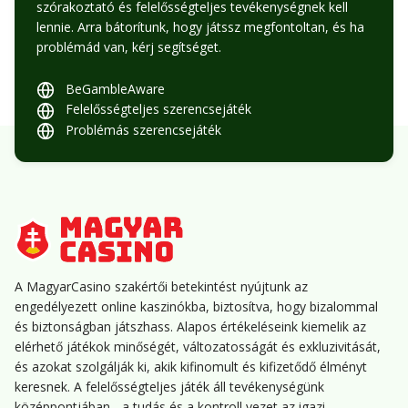
szórakoztató és felelősségteljes tevékenységnek kell
lennie. Arra bátorítunk, hogy játssz megfontoltan, és ha
problémád van, kérj segítséget.
BeGambleAware
Felelősségteljes szerencsejáték
Problémás szerencsejáték
A MagyarCasino szakértői betekintést nyújtunk az
engedélyezett online kaszinókba, biztosítva, hogy bizalommal
és biztonságban játszhass. Alapos értékeléseink kiemelik az
elérhető játékok minőségét, változatosságát és exkluzivitását,
és azokat szolgálják ki, akik kifinomult és kifizetődő élményt
keresnek. A felelősségteljes játék áll tevékenységünk
középpontjában - a tudás és a kontroll vezet az igazi