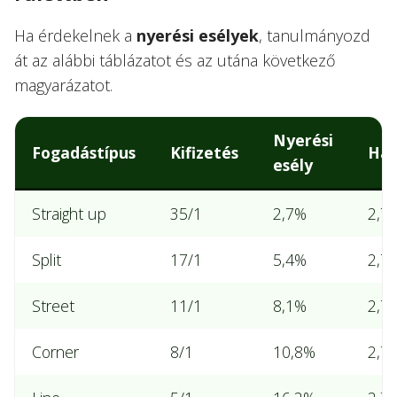
Ha érdekelnek a
nyerési esélyek
, tanulmányozd
át az alábbi táblázatot és az utána következő
magyarázatot.
Nyerési
Fogadástípus
Kifizetés
Ház
esély
Straight up
35/1
2,7%
2,7
Split
17/1
5,4%
2,7
Street
11/1
8,1%
2,7
Corner
8/1
10,8%
2,7