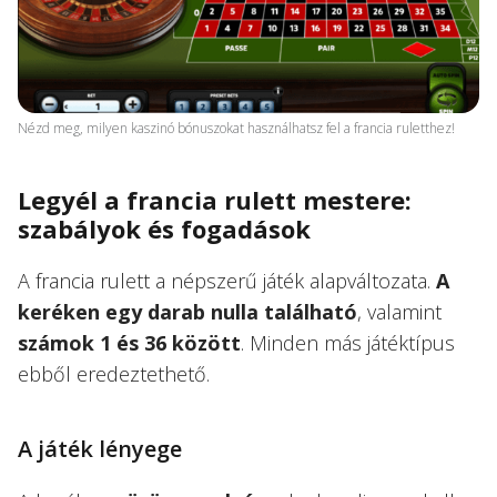
Nézd meg, milyen kaszinó bónuszokat használhatsz fel a francia ruletthez!
Legyél a francia rulett mestere:
szabályok és fogadások
A francia rulett a népszerű játék alapváltozata.
A
keréken egy darab nulla található
, valamint
számok 1 és 36 között
. Minden más játéktípus
ebből eredeztethető.
A játék lényege