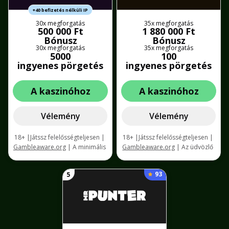
+40 befizetés nélküli IP
30x megforgatás
35x megforgatás
500 000 Ft
1 880 000 Ft
Bónusz
Bónusz
30x megforgatás
35x megforgatás
5000
100
ingyenes pörgetés
ingyenes pörgetés
A kaszinóhoz
A kaszinóhoz
Vélemény
Vélemény
18+ |Játssz felelősségteljesen |
18+ |Játssz felelősségteljesen |
Gambleaware.org
| A minimális
Gambleaware.org
| Az üdvözlő
befizetési összeg a bónusz
bónusz összegére és a
megszerzéséhez 4000 Ft. |
pörgetésekre 35x-ös
93
5
Felhasználási feltételek
megforgatás vonatkozik. |
Felhasználási feltételek