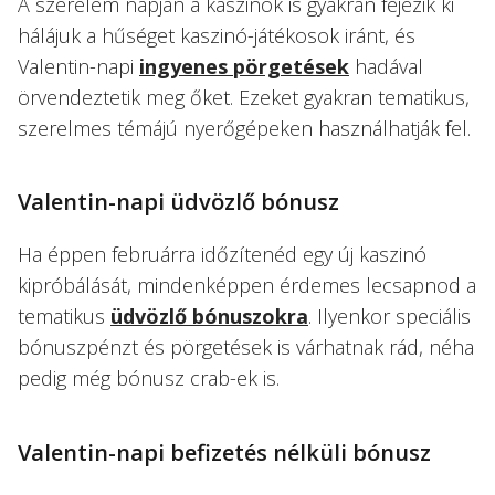
A szerelem napján a kaszinók is gyakran fejezik ki
hálájuk a hűséget kaszinó-játékosok iránt, és
Valentin-napi
ingyenes pörgetések
hadával
örvendeztetik meg őket. Ezeket gyakran tematikus,
szerelmes témájú nyerőgépeken használhatják fel.
Valentin-napi üdvözlő bónusz
Ha éppen februárra időzítenéd egy új kaszinó
kipróbálását, mindenképpen érdemes lecsapnod a
tematikus
üdvözlő bónuszokra
. Ilyenkor speciális
bónuszpénzt és pörgetések is várhatnak rád, néha
pedig még bónusz crab-ek is.
Valentin-napi befizetés nélküli bónusz