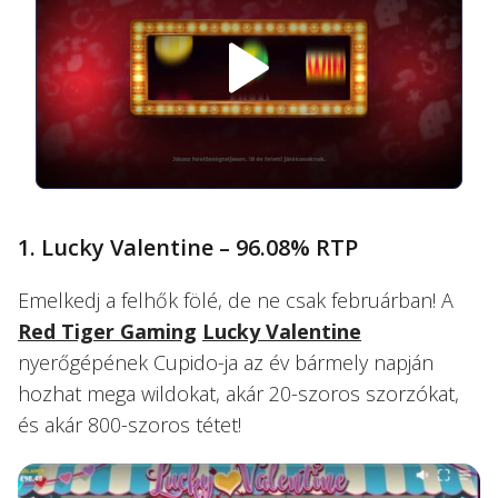
1. Lucky Valentine – 96.08% RTP
Emelkedj a felhők fölé, de ne csak februárban! A
Red Tiger Gaming
Lucky Valentine
nyerőgépének Cupido-ja az év bármely napján
hozhat mega wildokat, akár 20-szoros szorzókat,
és akár 800-szoros tétet!