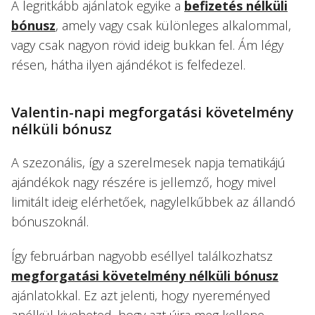
A legritkább ajánlatok egyike a
befizetés nélküli
bónusz
, amely vagy csak különleges alkalommal,
vagy csak nagyon rövid ideig bukkan fel. Ám légy
résen, hátha ilyen ajándékot is felfedezel.
Valentin-napi megforgatási követelmény
nélküli bónusz
A szezonális, így a szerelmesek napja tematikájú
ajándékok nagy részére is jellemző, hogy mivel
limitált ideig elérhetőek, nagylelkűbbek az állandó
bónuszoknál.
Így februárban nagyobb eséllyel találkozhatsz
megforgatási követelmény nélküli bónusz
ajánlatokkal. Ez azt jelenti, hogy nyereményed
anélkül kiveheted, hogy azt újra meg kellene