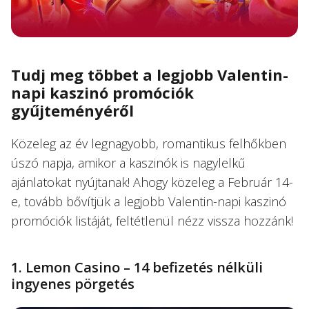
Tudj meg többet a legjobb Valentin-
napi kaszinó promóciók
gyűjteményéről
Közeleg az év legnagyobb, romantikus felhőkben
úszó napja, amikor a kaszinók is nagylelkű
ajánlatokat nyújtanak! Ahogy közeleg a Február 14-
e, tovább bővítjük a legjobb Valentin-napi kaszinó
promóciók listáját, feltétlenül nézz vissza hozzánk!
1. Lemon Casino – 14 befizetés nélküli
ingyenes pörgetés