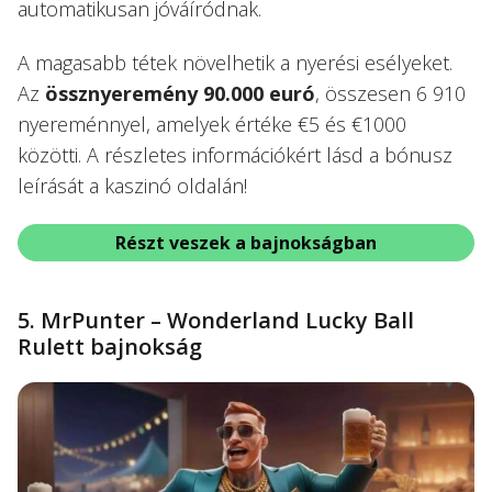
automatikusan jóváíródnak.
A magasabb tétek növelhetik a nyerési esélyeket.
Az
össznyeremény 90.000
euró
, összesen 6 910
nyereménnyel, amelyek értéke €5 és €1000
közötti. A részletes információkért lásd a bónusz
leírását a kaszinó oldalán!
Részt veszek a bajnokságban
5. MrPunter – Wonderland Lucky Ball
Rulett bajnokság