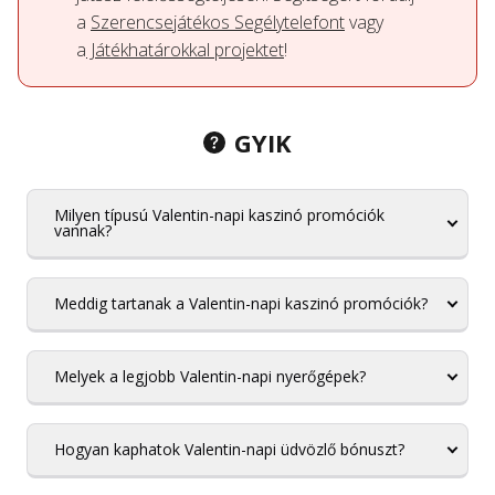
a
Szerencsejátékos Segélytelefont
vagy
a
Játékhatárokkal projektet
!
GYIK
Milyen típusú Valentin-napi kaszinó promóciók
vannak?
Meddig tartanak a Valentin-napi kaszinó promóciók?
Melyek a legjobb Valentin-napi nyerőgépek?
Hogyan kaphatok Valentin-napi üdvözlő bónuszt?