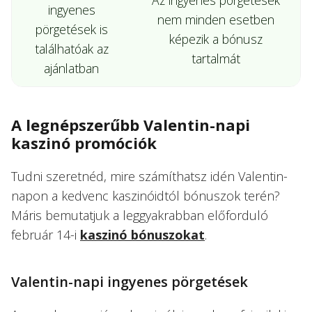
ingyenes
nem minden esetben
pörgetések is
képezik a bónusz
találhatóak az
tartalmát
ajánlatban
A legnépszerűbb Valentin-napi
kaszinó promóciók
Tudni szeretnéd, mire számíthatsz idén Valentin-
napon a kedvenc kaszinóidtól bónuszok terén?
Máris bemutatjuk a leggyakrabban előforduló
február 14-i
kaszinó bónuszokat
.
Valentin-napi ingyenes pörgetések