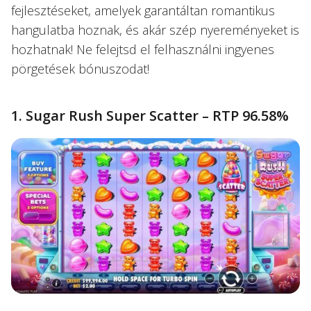
fejlesztéseket, amelyek garantáltan romantikus
hangulatba hoznak, és akár szép nyereményeket is
hozhatnak! Ne felejtsd el felhasználni ingyenes
pörgetések bónuszodat!
1. Sugar Rush Super Scatter – RTP 96.58%