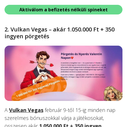
Aktiválom a befizetés nélküli spineket
2. Vulkan Vegas – akár 1.050.000 Ft + 350
ingyen pörgetés
A
Vulkan Vegas
február 9-től 15-ig minden nap
szerelmes bónuszokkal várja a játékosokat,
összesen akár
1.050.000 Ft + 350 ingyen