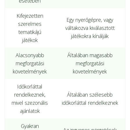
esetében
Kifejezetten
Egy nyerőgépre, vagy
szerelmes
váltakozva kiválasztott
tematikájú
játékokra kínálják
játékok
Alacsonyabb
Általában magasabb
megforgatási
megforgatási
követelmények
követelmények
Időkorláttal
rendelkeznek,
Általában szélesebb
mivel szezonális
időkorláttal rendelkeznek
ajánlatok
Gyakran
Az ingyenes pörgetések