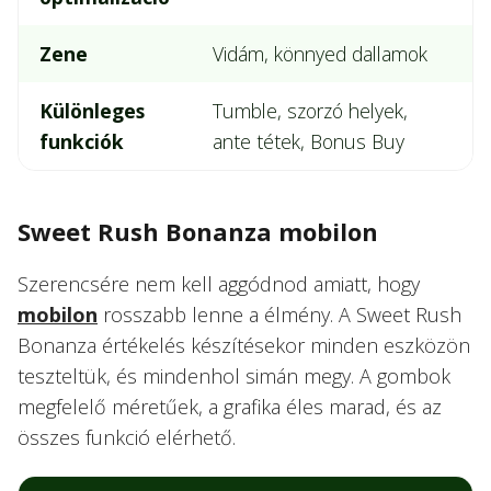
Zene
Vidám, könnyed dallamok
Különleges
Tumble, szorzó helyek,
funkciók
ante tétek, Bonus Buy
Sweet Rush Bonanza mobilon
Szerencsére nem kell aggódnod amiatt, hogy
mobilon
rosszabb lenne a élmény. A Sweet Rush
Bonanza értékelés készítésekor minden eszközön
teszteltük, és mindenhol simán megy. A gombok
megfelelő méretűek, a grafika éles marad, és az
összes funkció elérhető.