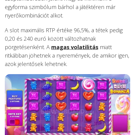
egyforma szimbólum bárhol a játéktéren már
nyerőkombinációt alkot.
A slot maximális RTP értéke 96,5%, a tétek pedig
0,20 és 240 euró között változhatnak
pörgetésenként. A
magas volatilitás
miatt
ritkábban jöhetnek a nyeremények, de amikor igen,
azok jelentősek lehetnek.