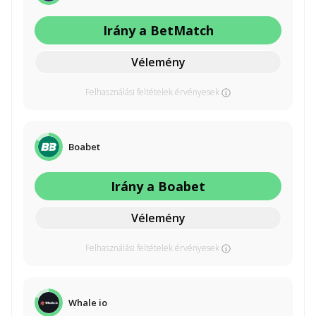
Irány a BetMatch
Vélemény
Felhasználási feltételek érvényesek
Boabet
Irány a Boabet
Vélemény
Felhasználási feltételek érvényesek
Whale io