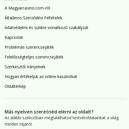
A Magyarcasino.com-ról
Általános Szerződési Feltételek
Adatvédelmi és sütikre vonatkozó szabályzat
Kapcsolat
Problémás szerencsejáték
Felelősségteljes szerencsejáték
Szerkesztői Irányelvek
Hogyan értékeljük az online kaszinókat
Oldaltérkép
Más nyelven szeretnéd elérni az oldalt?
Az alábbi szekcióban megtalálhatod testvéroldalainkat a világ
minden tájáról.