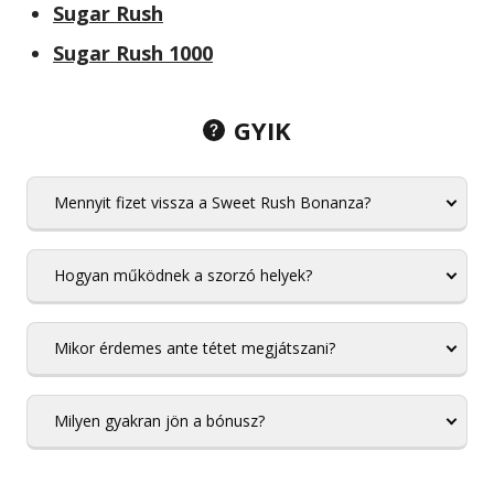
Sugar Rush
Sugar Rush 1000
GYIK
Mennyit fizet vissza a Sweet Rush Bonanza?
Hogyan működnek a szorzó helyek?
Mikor érdemes ante tétet megjátszani?
Milyen gyakran jön a bónusz?