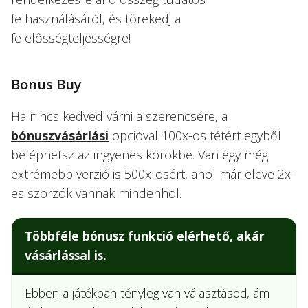
felhasználásáról, és törekedj a
felelősségteljességre!
Bonus Buy
Ha nincs kedved várni a szerencsére, a
bónuszvásárlási
opcióval 100x-os tétért egyből
beléphetsz az ingyenes körökbe. Van egy még
extrémebb verzió is 500x-osért, ahol már eleve 2x-
es szorzók vannak mindenhol.
Többféle bónusz funkció elérhető, akár
vásárlással is.
Ebben a játékban tényleg van választásod, ám