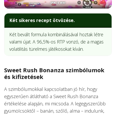
Két sikeres recept ötvözése.
Két bevált formula kombinálásával hoztak létre
valami újat. A 96,5%-os RTP vonzó, de a magas
volatilitás türelmes játékosokat kíván.
Sweet Rush Bonanza szimbólumok
és kifizetések
A szimbólumokkal kapcsolatban jó hír, hogy
egyszerűen átlátható a Sweet Rush Bonanza
értékelése alapján, mi micsoda. A legegyszerűbb
gyümölcsöktől – banán, szőlő, alma – indulunk,