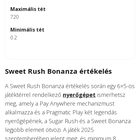
Maximális tét
720
Minimális tét
0.2
Sweet Rush Bonanza értékelés
A Sweet Rush Bonanza értékelés során egy 6×5-ös
játéktérrel rendelkező
nyerőgépet
ismerhetsz
meg, amely a Pay Anywhere mechanizmust
alkalmazza és a Pragmatic Play két legendás
nyerőgépének, a Sugar Rush és a Sweet Bonanza
legjobb elemeit ötvözi. A játék 2025
szeptemberében jelent meg, és minimum 8