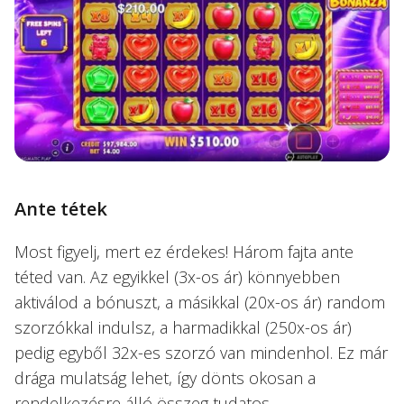
Ante tétek
Most figyelj, mert ez érdekes! Három fajta ante
téted van. Az egyikkel (3x-os ár) könnyebben
aktiválod a bónuszt, a másikkal (20x-os ár) random
szorzókkal indulsz, a harmadikkal (250x-os ár)
pedig egyből 32x-es szorzó van mindenhol. Ez már
drága mulatság lehet, így dönts okosan a
rendelkezésre álló összeg tudatos