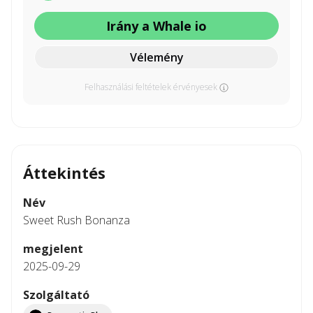
Irány a Whale io
Vélemény
Felhasználási feltételek érvényesek
Áttekintés
Név
Sweet Rush Bonanza
megjelent
2025-09-29
Szolgáltató