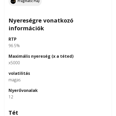
Pragmatic Play
Nyereségre vonatkozó
információk
RTP
96.5%
Maximális nyereség (x a téted)
x5000
volatilitás
magas
Nyerővonalak
12
Tét