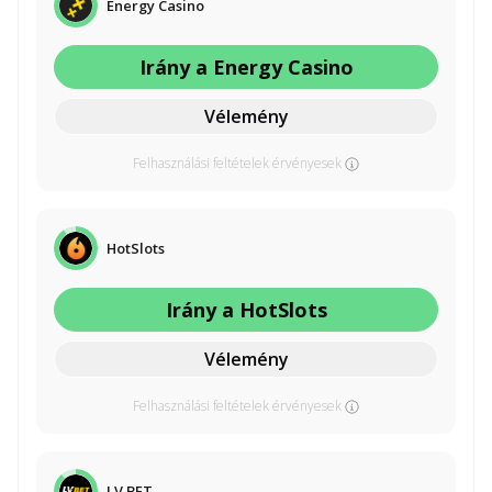
Energy Casino
Irány a Energy Casino
Vélemény
Felhasználási feltételek érvényesek
HotSlots
Irány a HotSlots
Vélemény
Felhasználási feltételek érvényesek
LV BET