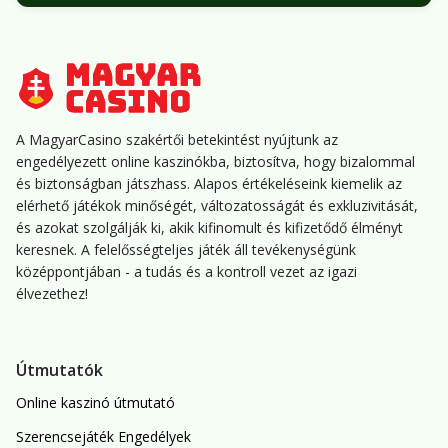
A MagyarCasino szakértői betekintést nyújtunk az
engedélyezett online kaszinókba, biztosítva, hogy bizalommal
és biztonságban játszhass. Alapos értékeléseink kiemelik az
elérhető játékok minőségét, változatosságát és exkluzivitását,
és azokat szolgálják ki, akik kifinomult és kifizetődő élményt
keresnek. A felelősségteljes játék áll tevékenységünk
középpontjában - a tudás és a kontroll vezet az igazi
élvezethez!
Útmutatók
Online kaszinó útmutató
Szerencsejáték Engedélyek