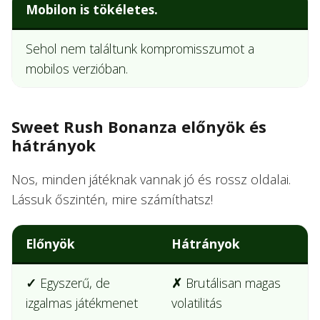
Mobilon is tökéletes.
Sehol nem találtunk kompromisszumot a
mobilos verzióban.
Sweet Rush Bonanza előnyök és
hátrányok
Nos, minden játéknak vannak jó és rossz oldalai.
Lássuk őszintén, mire számíthatsz!
Előnyök
Hátrányok
✓
Egyszerű, de
✗
Brutálisan magas
izgalmas játékmenet
volatilitás