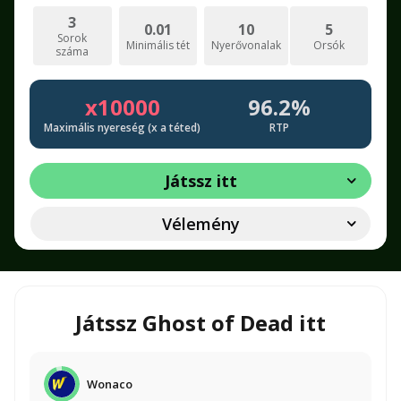
3
0.01
10
5
Sorok
Minimális tét
Nyerővonalak
Orsók
száma
x10000
96.2%
Maximális nyereség (x a téted)
RTP
Játssz itt
Vélemény
Játssz Ghost of Dead itt
Wonaco