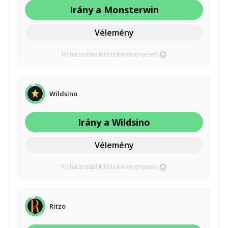
Irány a Monsterwin
Vélemény
Felhasználási feltételek érvényesek
Wildsino
Irány a Wildsino
Vélemény
Felhasználási feltételek érvényesek
Ritzo