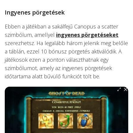
Ingyenes pörgetések
Ebben a játékban a sakálfejű Canopus a scatter
szimbólum, amellyel
ingyenes pörgetéseket
szerezhetsz. Ha legalább három jelenik meg belőle
a táblán, ezzel 10 bónusz pörgetés aktiválódik. A
játékosok ezen a ponton választhatnak egy
szimbólumot, amely az ingyenes pörgetések
időtartama alatt bűvülő funkciót tölt be.