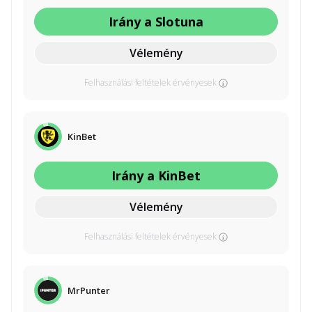
Irány a Slotuna
Vélemény
Felhasználási feltételek érvényesek
KinBet
Irány a KinBet
Vélemény
Felhasználási feltételek érvényesek
MrPunter