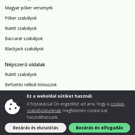
Magyar póker versenyek
Póker szabályok
Rulett szabályok
Baccarat szabályok
Blackjack szabályok
Népszerű oldalak
Rulett szabályok
Befizetés nélküli bónuszok
Ingyenes pörgetések
Ez a weboldal sütiket használ.
A folytatással Ön engedélyt ad arra, hogy a
cookie-
Legjobb Szülinapi Bónuszok
szabályzatunknak
megfelelően cookie-kat
No wagering bónuszok
használhassunk.
Legjobban fizető nyerőgépek
Bezárás és elutasítás
Bezárás és elfogadás