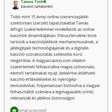
Tamas Toth
Kaszinó tartalomíró
Több mint 15 évnyi online szerencsejáték-
szektorban szerzett tapasztalattal Tamás
átfogó szakértelemmel rendelkezik az online
kaszinók dinamikájában. Fókuszterületei közé
tartozik a kaszinójátékok mechanizmusának, a
játékgépek technológiájának és a digitális
kaszinó szórakoztatás szélesebb körű
megértése. A magyarcasino.com oldalon
szakértelmét felhasználva magas színvonalú,
elemző tartalmakat nyújt, beleértve átlátható
kaszinó értékeléseket és nyerőgép-
bemutatókat, folyamatosan biztosítva a magyar
felhasználók számára a legmagasabb szintű
relevanciát és játékos biztonságot.
[email protected]