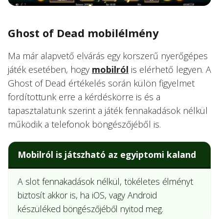
Ghost of Dead mobilélmény
Ma már alapvető elvárás egy korszerű nyerőgépes
játék esetében, hogy
mobilról
is elérhető legyen. A
Ghost of Dead értékelés során külön figyelmet
fordítottunk erre a kérdéskörre is és a
tapasztalatunk szerint a játék fennakadások nélkül
működik a telefonok böngészőjéből is.
Mobilról is játszható az egyiptomi kaland
A slot fennakadások nélkül, tökéletes élményt
biztosít akkor is, ha iOS, vagy Android
készüléked böngészőjéből nyitod meg.