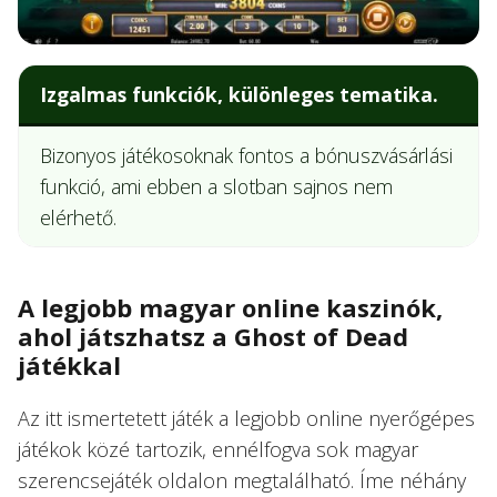
Izgalmas funkciók, különleges tematika.
Bizonyos játékosoknak fontos a bónuszvásárlási
funkció, ami ebben a slotban sajnos nem
elérhető.
A legjobb magyar online kaszinók,
ahol játszhatsz a Ghost of Dead
játékkal
Az itt ismertetett játék a legjobb online nyerőgépes
játékok közé tartozik, ennélfogva sok magyar
szerencsejáték oldalon megtalálható. Íme néhány