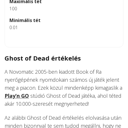
Maximális tét
100
Minimális tét
0.01
Ghost of Dead értékelés
A Novomatic 2005-ben kiadott Book of Ra
nyerőgépének nyomdokain számos új játék jelent
meg a piacon. Ezek közül mindenképp kimagaslik a
Play’n GO
stúdió Ghost of Dead játéka, ahol téted
akár 10.000-szeresét megnyerheted!
Az alábbi Ghost of Dead értékelés elolvasása után
minden bizonnyal te sem tudod megállni, hogy ne